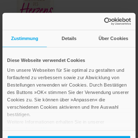
Zustimmung
Details
Über Cookies
Meditationen des
Herzens
Diese Webseite verwendet Cookies
12,00 €
Um unsere Webseiten für Sie optimal zu gestalten und
fortlaufend zu verbessern sowie zur Abwicklung von
Inkl. 7% MwSt.
,
exkl.
Versandkosten
Bestellungen verwenden wir Cookies. Durch Bestätigen
des Buttons »OK« stimmen Sie der Verwendung unserer
Cookies zu. Sie können über »Anpassen« die
verschiedenen Cookies aktivieren und Ihre Auswahl
bestätigen.
Weitere Informationen erhalten Sie in unserer
Datenschutzerklärung
.