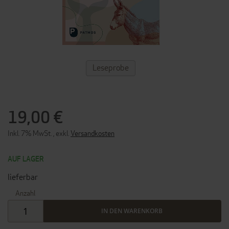
ZUM
Leseprobe
ANFANG
DER
BILDERGALERIE
SPRINGEN
19,00 €
Inkl. 7% MwSt.
,
exkl.
Versandkosten
AUF LAGER
lieferbar
Anzahl
IN DEN WARENKORB