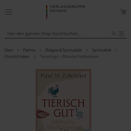
NAVIGATION
ME
UMSCHALTEN
WA
Suche
Start
Patmos
Religion & Spiritualität
Spiritualität
Christlich leben
Tierisch gut – Biblische Meditationen
ZUM
ENDE
DER
BILDERGALERIE
SPRINGEN