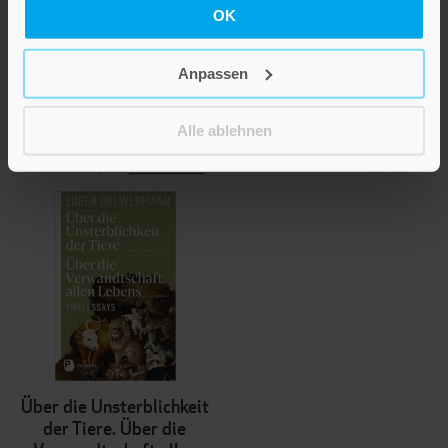
OK
Dem Himmel
entgegenwachsen
Anpassen
14,00 €
Alle ablehnen
Inkl. 7% MwSt.
,
exkl.
Versandkosten
Über die Unsterblichkeit
der Tiere. Über die