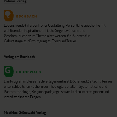
Patmos Verlag
Lebensfreude in farbenfroher Gestaltung: Persönliche Geschenke mit
wohltuenden Inspirationen. Irische Segenswünsche und
Geschenkbücher zum Thema älter werden. Grußkarten für
Geburtstage, zur Ermutigung, zu Trost und Trauer.
Verlag am Eschbach
Das Programm dieses Fachverlages umfasst Bücher und Zeitschriften aus
unterschiedlichen Fächern der Theologie, vor allem Systematische und
Pastoraltheologie, Religionspädagogik sowie Titel zu interreligiösen und
interdisziplinären Fragen.
Matthias Grünewald Verlag