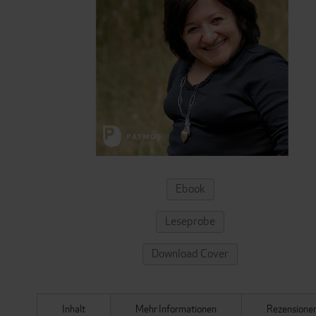
ZUM
Ebook
ANFANG
DER
Leseprobe
BILDERGALERIE
SPRINGEN
Download Cover
Inhalt
Mehr Informationen
Rezensione