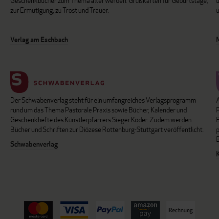
Geschenkbücher zum Thema älter werden. Grußkarten für Geburtstage,
u
zur Ermutigung, zu Trost und Trauer.
u
Verlag am Eschbach
Der Schwabenverlag steht für ein umfangreiches Verlagsprogramm
P
rund um das Thema Pastorale Praxis sowie Bücher, Kalender und
B
Geschenkhefte des Künstlerpfarrers Sieger Köder. Zudem werden
Bücher und Schriften zur Diözese Rottenburg-Stuttgart veröffentlicht.
Schwabenverlag