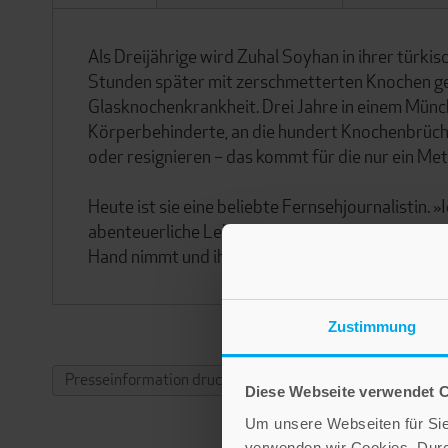
Als Dreijährige wird Zuhal Soyhan in ihrer türk
Stunden später mit zerschmetterten Knochen ge
Glasknochenkrankheit. Drei Jahre in einem Münc
Körperbehinderte, an die hundert Knochenbrüche
oder resignieren – das kommt für die nur ein Met
Heute ist sie eine beliebte Fernsehjournalistin. »I
abenteuerliche Leben einer starken Frau, die alle
Hand nimmt und ihre Träume verwirklicht.
Zustimmung
Presseinformation drucken
Diese Webseite verwendet 
Um unsere Webseiten für Sie 
verwenden wir Cookies. Dur