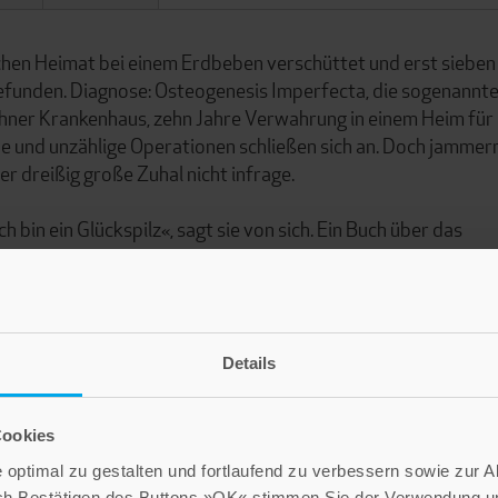
ischen Heimat bei einem Erdbeben verschüttet und erst sieben
funden. Diagnose: Osteogenesis Imperfecta, die sogenannt
hner Krankenhaus, zehn Jahre Verwahrung in einem Heim für
 und unzählige Operationen schließen sich an. Doch jammer
er dreißig große Zuhal nicht infrage.
ch bin ein Glückspilz«, sagt sie von sich. Ein Buch über das
n Widrigkeiten und Vorurteilen zum Trotz ihr Leben selbst in 
Details
Cookies
optimal zu gestalten und fortlaufend zu verbessern sowie zur 
ch Bestätigen des Buttons »OK« stimmen Sie der Verwendung un