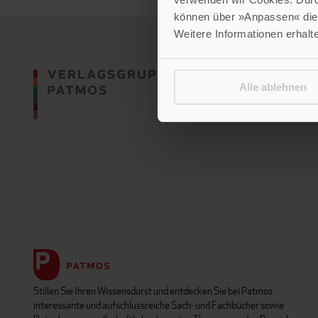
können über »Anpassen« die 
Weitere Informationen erhalt
Alle ablehnen
Stillen Sie Ihren Wissensdurst und entdecken Sie bei Patmos
interessante und aufschlussreiche Sach- und Fachbücher sowie