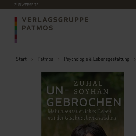
DIREKT
ZUR WEBSEITE
ZUM
INHALT
Start
Patmos
Psychologie & Lebensgestaltung
ZUM
ENDE
DER
BILDERGALERIE
SPRINGEN