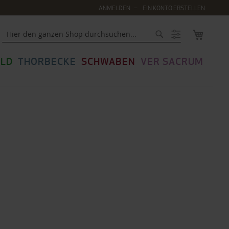
ANMELDEN
EIN KONTO ERSTELLEN
MEIN WA
Suche
LD
THORBECKE
SCHWABEN
VER SACRUM