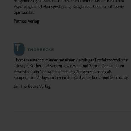
Ratgeber zu gesellschaftlich relevanten Themen aus den Bereichen
Psychologie und Lebensgestaltung, Religion und Gesellschaft sowie
Spiritualität.
Patmos Verlag
Thorbecke steht zum einen mit einem vielfältigen Produktportfolio für
Lifestyle, Kochen und Backen sowie Haus und Garten. Zum anderen
erweist sich der Verlag mit seiner langjährigen Erfahrung als
kompetenter Verlagspartner im Bereich Landeskunde und Geschichte.
Jan Thorbecke Verlag