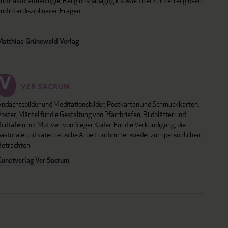
nd Pastoraltheologie, Religionspädagogik sowie Titel zu interreligiösen
nd interdisziplinären Fragen.
Matthias Grünewald Verlag
Andachtsbilder und Meditationsbilder, Postkarten und Schmuckkarten,
oster, Mäntel für die Gestaltung von Pfarrbriefen, Bildblätter und
ildtafeln mit Motiven von Sieger Köder. Für die Verkündigung, die
pastorale und katechetische Arbeit und immer wieder zum persönlichen
Betrachten.
Kunstverlag Ver Sacrum