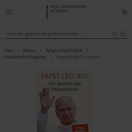
NAVIGATION
ME
UMSCHALTEN
WA
Suche
Start
Patmos
Religion & Spiritualität
Gesellschaft & Religionen
Die großartige Menschheit
ZUM
ENDE
DER
BILDERGALERIE
SPRINGEN