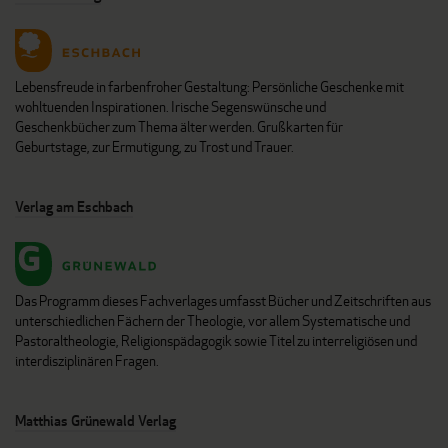
Lebensfreude in farbenfroher Gestaltung: Persönliche Geschenke mit
wohltuenden Inspirationen. Irische Segenswünsche und
Geschenkbücher zum Thema älter werden. Grußkarten für
Geburtstage, zur Ermutigung, zu Trost und Trauer.
Verlag am Eschbach
Das Programm dieses Fachverlages umfasst Bücher und Zeitschriften aus
unterschiedlichen Fächern der Theologie, vor allem Systematische und
Pastoraltheologie, Religionspädagogik sowie Titel zu interreligiösen und
interdisziplinären Fragen.
Matthias Grünewald Verlag