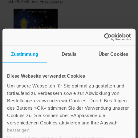
Inkl. 7% MwSt.
,
exkl.
Versandkosten
Zustimmung
Details
Über Cookies
Auf dem Weg zur Krippe
Diese Webseite verwendet Cookies
Um unsere Webseiten für Sie optimal zu gestalten und
14,99 €
fortlaufend zu verbessern sowie zur Abwicklung von
Bestellungen verwenden wir Cookies. Durch Bestätigen
Inkl. 7% MwSt.
,
exkl.
Versandkosten
des Buttons »OK« stimmen Sie der Verwendung unserer
Cookies zu. Sie können über »Anpassen« die
verschiedenen Cookies aktivieren und Ihre Auswahl
bestätigen.
Weitere Informationen erhalten Sie in unserer