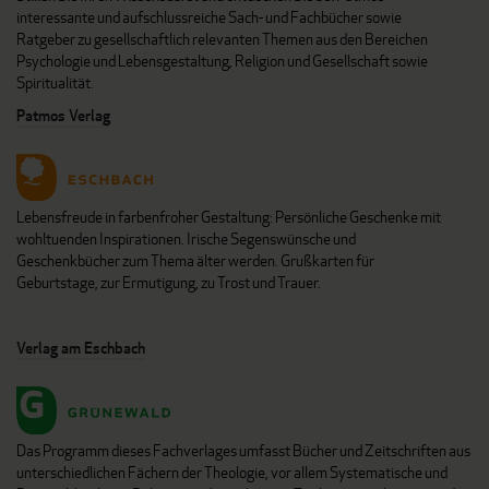
interessante und aufschlussreiche Sach- und Fachbücher sowie
Ratgeber zu gesellschaftlich relevanten Themen aus den Bereichen
Psychologie und Lebensgestaltung, Religion und Gesellschaft sowie
Spiritualität.
Patmos Verlag
Lebensfreude in farbenfroher Gestaltung: Persönliche Geschenke mit
wohltuenden Inspirationen. Irische Segenswünsche und
Geschenkbücher zum Thema älter werden. Grußkarten für
Geburtstage, zur Ermutigung, zu Trost und Trauer.
Verlag am Eschbach
Das Programm dieses Fachverlages umfasst Bücher und Zeitschriften aus
unterschiedlichen Fächern der Theologie, vor allem Systematische und