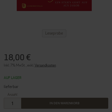
ZUM
Leseprobe
ANFANG
DER
BILDERGALERIE
SPRINGEN
18,00 €
Inkl. 7% MwSt.
,
exkl.
Versandkosten
AUF LAGER
lieferbar
Anzahl
IN DEN WARENKORB