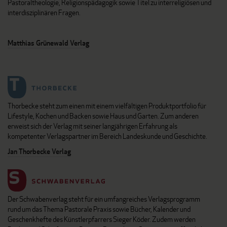
Pastoraltheologie, Religionspädagogik sowie Titel zu interreligiösen und
interdisziplinären Fragen.
Matthias Grünewald Verlag
Thorbecke steht zum einen mit einem vielfältigen Produktportfolio für
Lifestyle, Kochen und Backen sowie Haus und Garten. Zum anderen
erweist sich der Verlag mit seiner langjährigen Erfahrung als
kompetenter Verlagspartner im Bereich Landeskunde und Geschichte.
Jan Thorbecke Verlag
Der Schwabenverlag steht für ein umfangreiches Verlagsprogramm
rund um das Thema Pastorale Praxis sowie Bücher, Kalender und
Geschenkhefte des Künstlerpfarrers Sieger Köder. Zudem werden