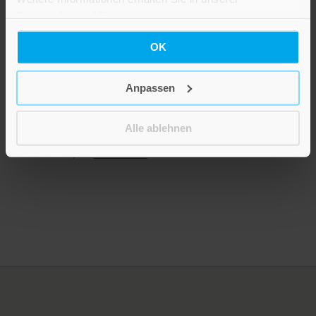
Datenschutzerklärung
.
OK
Ein Leuchten in der Nacht
Anpassen
12,99 €
Alle ablehnen
Inkl. 19% MwSt.
,
exkl.
Versandkosten