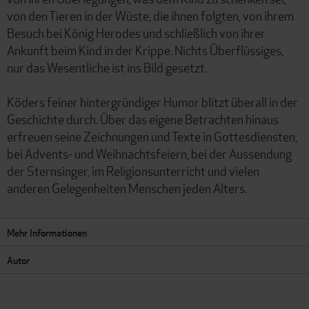
von den Tieren in der Wüste, die ihnen folgten, von ihrem
Besuch bei König Herodes und schließlich von ihrer
Ankunft beim Kind in der Krippe. Nichts Überflüssiges,
nur das Wesentliche ist ins Bild gesetzt.
Köders feiner hintergründiger Humor blitzt überall in der
Geschichte durch. Über das eigene Betrachten hinaus
erfreuen seine Zeichnungen und Texte in Gottesdiensten,
bei Advents- und Weihnachtsfeiern, bei der Aussendung
der Sternsinger, im Religionsunterricht und vielen
anderen Gelegenheiten Menschen jeden Alters.
Mehr Informationen
Autor