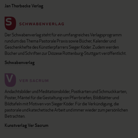
Jan Thorbecke Verlag
Der Schwabenverlag steht für ein umfangreiches Verlagsprogramm
rund um das Thema Pastorale Praxis sowie Bücher, Kalender und
Geschenkhefte des Künstlerpfarrers Sieger Köder. Zudem werden
Bücher und Schriften zur Diözese Rottenburg-Stuttgart veröffentlicht.
Schwabenverlag
Andachtsbilder und Meditationsbilder, Postkarten und Schmuckkarten,
Poster, Mäntel für die Gestaltung von Pfarrbriefen, Bildblätter und
Bildtafeln mit Motiven von Sieger Köder. Für die Verkündigung, die
pastorale und katechetische Arbeit und immer wieder zum persönlichen
Betrachten.
Kunstverlag Ver Sacrum