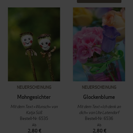
NEUERSCHEINUNG
NEUERSCHEINUNG
Mohngesichter
Glockenblume
Mit dem Text »Wunsch« von
Mit dem Text »Ich denk an
Katja Süß
dich« von Ute Latendorf
Bestell-Nr: 6535
Bestell-Nr: 6536
Ab
Ab
2,80 €
2,80 €