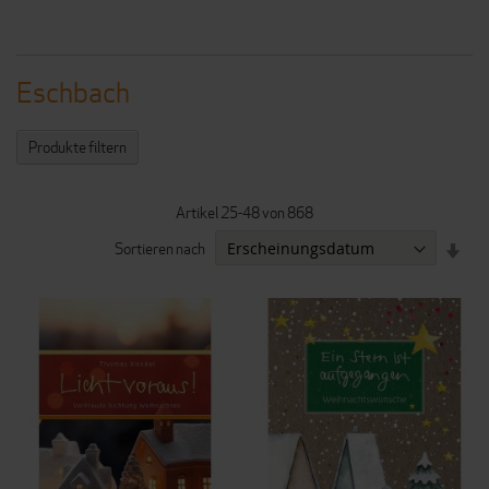
Eschbach
Produkte filtern
Artikel
25
-
48
von
868
IN
Sortieren nach
AUF
REI