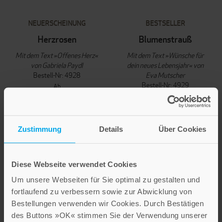
NEUERSCHEINUNG
BESTSELLER
Herzrosen
Blumenstrauß
Mit dem Text »Offenes Herz«
Mit dem Text »Wünsche für
von Gabriela Paydl
dein neues Lebensjahr« von
Bestell-Nr: 4928
Eva Mutscher
Bestell-Nr: 4929
Ab
2,60 €
Ab
2,60 €
IN DEN WARENKORB
IN DEN WARENKORB
Zustimmung
Details
Über Cookies
Diese Webseite verwendet Cookies
Um unsere Webseiten für Sie optimal zu gestalten und
fortlaufend zu verbessern sowie zur Abwicklung von
Bestellungen verwenden wir Cookies. Durch Bestätigen
des Buttons »OK« stimmen Sie der Verwendung unserer