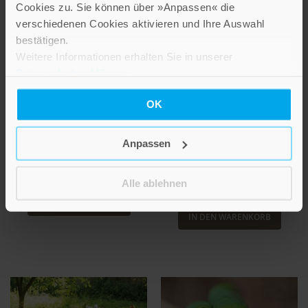
Cookies zu. Sie können über »Anpassen« die
verschiedenen Cookies aktivieren und Ihre Auswahl
bestätigen.
Weitere Informationen erhalten Sie in unserer
Datenschutzerklärung
.
NEUERSCHEINUNG
NEUERSCHEINUNG
Papierherzen
Lebenswege
OK
Mit dem Text »Was ich dir
Mit dem Text »Zum
wünsche« von Angelika Wolff
Geburtstag« von Christa
Anpassen
Bestell-Nr: 4930
Spilling-Nöker
Bestell-Nr: 4931
Ab
2,60 €
Ab
Alle ablehnen
2,60 €
IN DEN WARENKORB
IN DEN WARENKORB