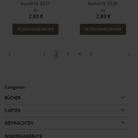
Bestell-Nr: 6537
Bestell-Nr: 6538
Ab
Ab
2,80 €
2,80 €
IN DEN WARENKORB
IN DEN WARENKORB
Seite
SEITE
ZURÜCK
Seite
Seite
Seite
Seite
SEI
WEI
1
3
4
5
Sie
2
lesen
gerade
Seite
Kategorien
BÜCHER
KARTEN
WEIHNACHTEN
SONDERANGEBOTE