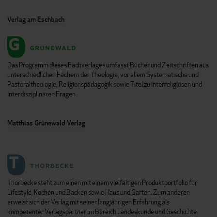
Verlag am Eschbach
Das Programm dieses Fachverlages umfasst Bücher und Zeitschriften aus
unterschiedlichen Fächern der Theologie, vor allem Systematische und
Pastoraltheologie, Religionspädagogik sowie Titel zu interreligiösen und
interdisziplinären Fragen.
Matthias Grünewald Verlag
Thorbecke steht zum einen mit einem vielfältigen Produktportfolio für
Lifestyle, Kochen und Backen sowie Haus und Garten. Zum anderen
erweist sich der Verlag mit seiner langjährigen Erfahrung als
kompetenter Verlagspartner im Bereich Landeskunde und Geschichte.