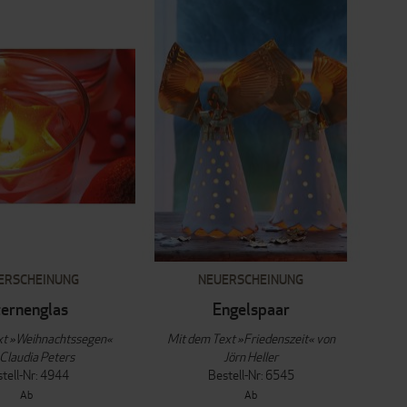
ERSCHEINUNG
NEUERSCHEINUNG
ernenglas
Engelspaar
xt »Weihnachtssegen«
Mit dem Text »Friedenszeit« von
Claudia Peters
Jörn Heller
tell-Nr: 4944
Bestell-Nr: 6545
Ab
Ab