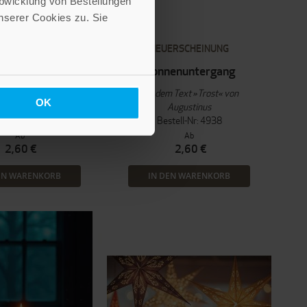
Abwicklung von Bestellungen
serer Cookies zu. Sie
ERSCHEINUNG
NEUERSCHEINUNG
rauerlicht
Sonnenuntergang
t »Ich bin bei dir« von
Mit dem Text »Trost« von
OK
ndrea Abele
Augustinus
tell-Nr: 4937
Bestell-Nr: 4938
Ab
Ab
2,60 €
2,60 €
EN WARENKORB
IN DEN WARENKORB