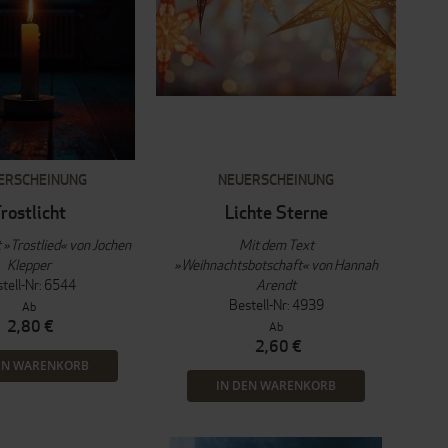
ERSCHEINUNG
NEUERSCHEINUNG
rostlicht
Lichte Sterne
 »Trostlied« von Jochen
Mit dem Text
Klepper
»Weihnachtsbotschaft« von Hannah
tell-Nr: 6544
Arendt
Bestell-Nr: 4939
Ab
2,80 €
Ab
2,60 €
EN WARENKORB
IN DEN WARENKORB