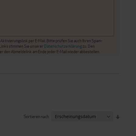
ktivierungslink per E-Mail. Bitte prüfen Sie auch Ihren Spam-
 Links stimmen Sie unserer
Datenschutzerklärung
zu. Den
er den Abmeldelink am Ende jeder E-Mail wieder abbestellen.
Sortieren nach
IN
AUFSTEI
REIHENF