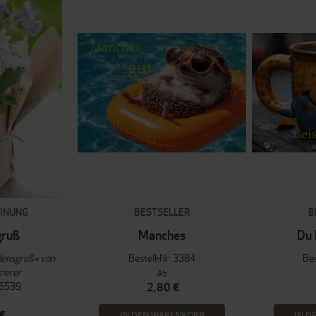
INUNG
BESTSELLER
B
gruß
Manches
Du 
densgruß« von
Bestell-Nr: 3384
Bes
merer
Ab
: 6539
2,80 €
€
IN DEN WARENKORB
IN D