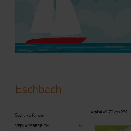
Eschbach
Artikel
49
-
72
von
868
Suche verfeinern
VERLAGSBEREICH