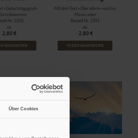
xt »Geburtstagsgruß«
Mit dem Text »Über allem« von Eva-
Doris Bewernitz
Maria Leiber
tell-Nr: 2350
Bestell-Nr: 2351
Ab
Ab
2,80 €
2,80 €
EN WARENKORB
IN DEN WARENKORB
Über Cookies