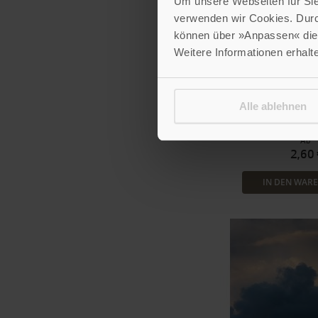
Um unsere Webseiten für Sie 
verwenden wir Cookies. Dur
können über »Anpassen« die 
BESTSEL
Weitere Informationen erhalt
Geöffnete
Mit dem Text »In s
Alle ablehnen
von Matthias 
Bestell-Nr
Ab
2,60 
IN DEN WAR