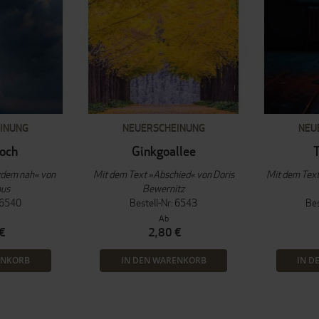
INUNG
NEUERSCHEINUNG
NEU
och
Ginkgoallee
T
zdem nah« von
Mit dem Text »Abschied« von Doris
Mit dem Text
nus
Bewernitz
: 6540
Bestell-Nr: 6543
Bes
Ab
€
2,80 €
ENKORB
IN DEN WARENKORB
IN D