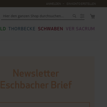
ANMELDEN
EIN KONTO ERSTELLEN
MEIN WA
Suche
LD
THORBECKE
SCHWABEN
VER SACRUM