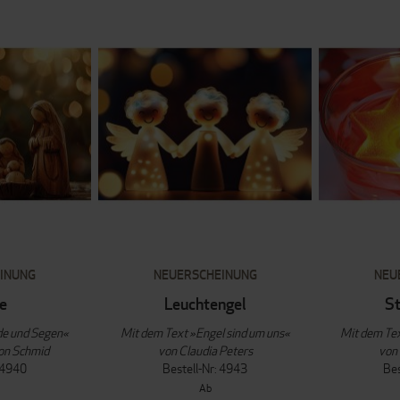
INUNG
NEUERSCHEINUNG
NEU
e
Leuchtengel
St
de und Segen«
Mit dem Text »Engel sind um uns«
Mit dem Te
von Schmid
von Claudia Peters
von 
: 4940
Bestell-Nr: 4943
Bes
Ab