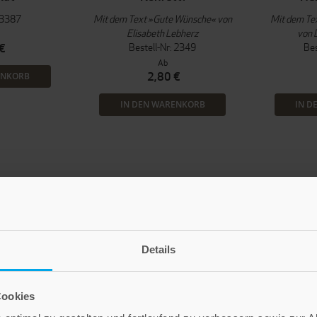
: 3387
Mit dem Text »Gute Wünsche« von
Mit dem Te
Elisabeth Lebherz
von 
Bestell-Nr: 2349
Bes
€
Ab
2,80 €
ENKORB
IN DEN WARENKORB
IN D
Details
Cookies