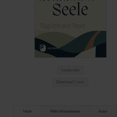
ZUM
Leseprobe
ANFANG
DER
Download Cover
BILDERGALERIE
SPRINGEN
Inhalt
Mehr Informationen
Autor