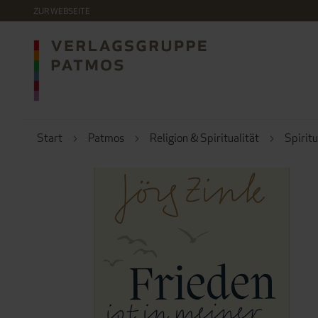
DIREKT
ZUR WEBSEITE
ZUM
INHALT
Start
Patmos
Religion & Spiritualität
Spiritu
ZUM
ENDE
DER
BILDERGALERIE
SPRINGEN