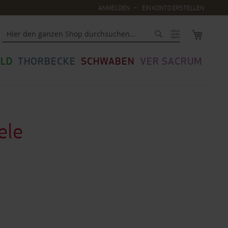
ANMELDEN
EIN KONTO ERSTELLEN
MEIN WA
Suche
LD
THORBECKE
SCHWABEN
VER SACRUM
ele