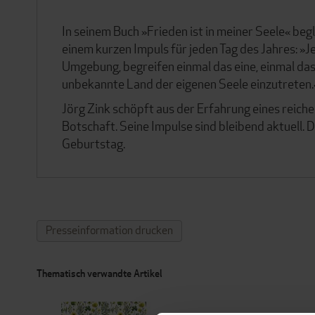
In seinem Buch »Frieden ist in meiner Seele« be
einem kurzen Impuls für jeden Tag des Jahres: »
Umgebung, begreifen einmal das eine, einmal das
unbekannte Land der eigenen Seele einzutreten.
Jörg Zink schöpft aus der Erfahrung eines reich
Botschaft. Seine Impulse sind bleibend aktuell.
Geburtstag.
Presseinformation drucken
Thematisch verwandte Artikel