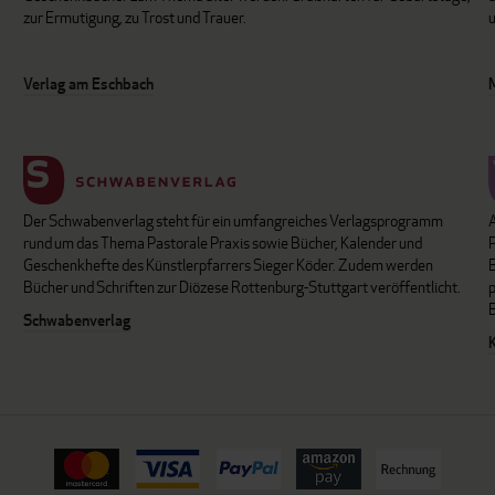
zur Ermutigung, zu Trost und Trauer.
u
Verlag am Eschbach
Der Schwabenverlag steht für ein umfangreiches Verlagsprogramm
P
rund um das Thema Pastorale Praxis sowie Bücher, Kalender und
B
Geschenkhefte des Künstlerpfarrers Sieger Köder. Zudem werden
Bücher und Schriften zur Diözese Rottenburg-Stuttgart veröffentlicht.
Schwabenverlag