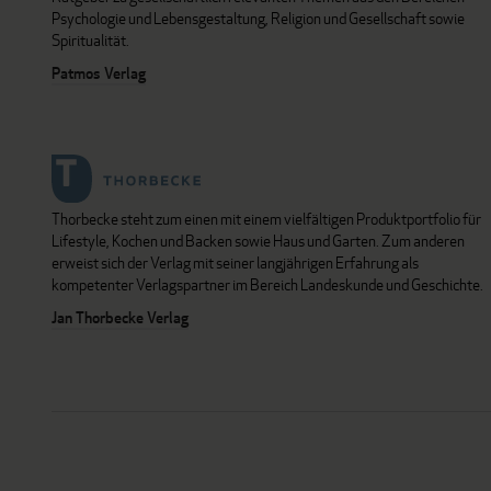
Psychologie und Lebensgestaltung, Religion und Gesellschaft sowie
Spiritualität.
Patmos Verlag
Thorbecke steht zum einen mit einem vielfältigen Produktportfolio für
Lifestyle, Kochen und Backen sowie Haus und Garten. Zum anderen
erweist sich der Verlag mit seiner langjährigen Erfahrung als
kompetenter Verlagspartner im Bereich Landeskunde und Geschichte.
Jan Thorbecke Verlag