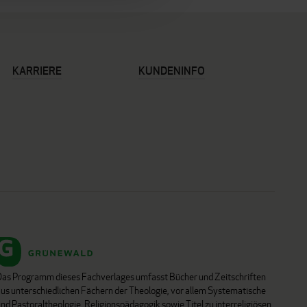
KARRIERE
KUNDENINFO
Das Programm dieses Fachverlages umfasst Bücher und Zeitschriften
aus unterschiedlichen Fächern der Theologie, vor allem Systematische
nd Pastoraltheologie, Religionspädagogik sowie Titel zu interreligiösen