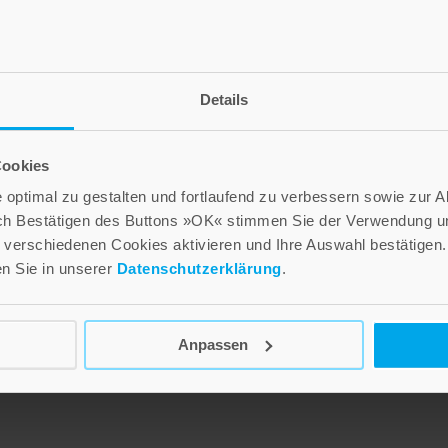
Details
Cookies
Mach mich zum
Jean Goss – Mystiker
optimal zu gestalten und fortlaufend zu verbessern sowie zur 
Werkzeug deines
und Zeuge der
ch Bestätigen des Buttons »OK« stimmen Sie der Verwendung un
Friedens
Gewaltfreiheit
verschiedenen Cookies aktivieren und Ihre Auswahl bestätigen.
en Sie in unserer
Datenschutzerklärung
.
n
3,70 €
14,90 €
Inkl. 7% MwSt.
,
exkl.
Versandkosten
Inkl. 7% MwSt.
,
exkl.
Versandkosten
Anpassen