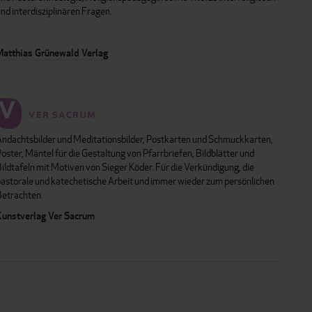
nd interdisziplinären Fragen.
Matthias Grünewald Verlag
Andachtsbilder und Meditationsbilder, Postkarten und Schmuckkarten,
oster, Mäntel für die Gestaltung von Pfarrbriefen, Bildblätter und
ildtafeln mit Motiven von Sieger Köder. Für die Verkündigung, die
pastorale und katechetische Arbeit und immer wieder zum persönlichen
Betrachten.
Kunstverlag Ver Sacrum