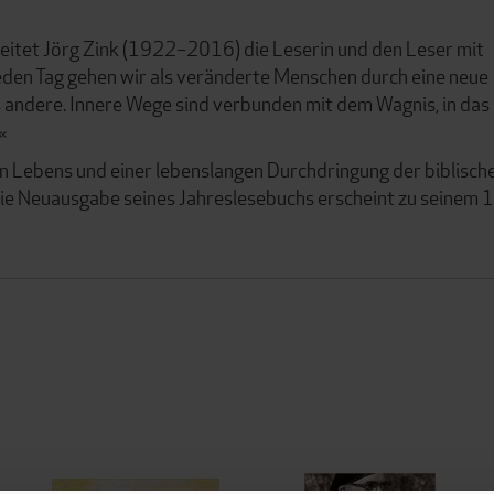
gleitet Jörg Zink (1922–2016) die Leserin und den Leser mit
Jeden Tag gehen wir als veränderte Menschen durch eine neue
 andere. Innere Wege sind verbunden mit dem Wagnis, in das
«
en Lebens und einer lebenslangen Durchdringung der biblisch
 Die Neuausgabe seines Jahreslesebuchs erscheint zu seinem 