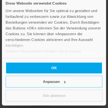
Diese Webseite verwendet Cookies
Um unsere Webseiten für Sie optimal zu gestalten und
Thematisch verwandte Artikel
fortlaufend zu verbessern sowie zur Abwicklung von
Bestellungen verwenden wir Cookies. Durch Bestätigen
des Buttons »OK« stimmen Sie der Verwendung unserer
Cookies zu. Sie können über »Anpassen« die
verschiedenen Cookies aktivieren und Ihre Auswahl
bestätigen.
Weitere Informationen erhalten Sie in unserer
Datenschutzerklärung
.
OK
Dass wir alle Kinder
Abrahams sind ...
Anpassen
25,00 €
Alle ablehnen
Inkl. 7% MwSt.
,
exkl.
Versandkosten