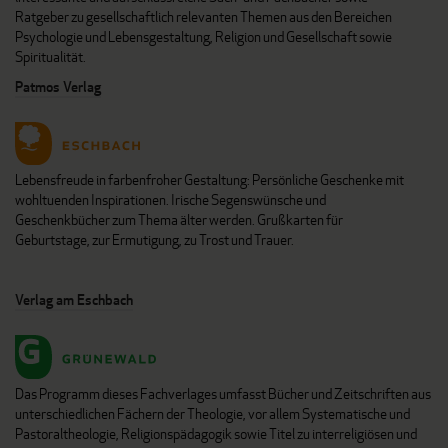
Ratgeber zu gesellschaftlich relevanten Themen aus den Bereichen
Psychologie und Lebensgestaltung, Religion und Gesellschaft sowie
Spiritualität.
Patmos Verlag
Lebensfreude in farbenfroher Gestaltung: Persönliche Geschenke mit
wohltuenden Inspirationen. Irische Segenswünsche und
Geschenkbücher zum Thema älter werden. Grußkarten für
Geburtstage, zur Ermutigung, zu Trost und Trauer.
Verlag am Eschbach
Das Programm dieses Fachverlages umfasst Bücher und Zeitschriften aus
unterschiedlichen Fächern der Theologie, vor allem Systematische und
Pastoraltheologie, Religionspädagogik sowie Titel zu interreligiösen und