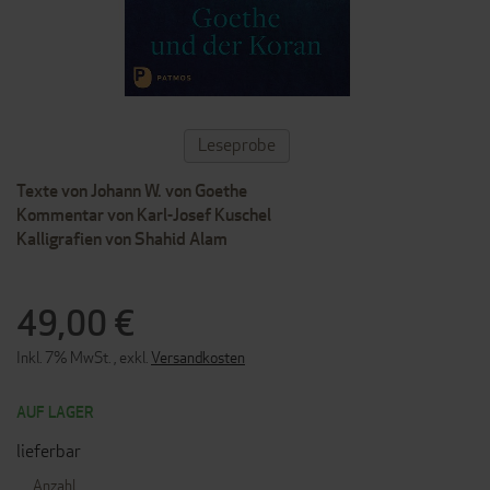
ZUM
Leseprobe
ANFANG
DER
Texte von Johann W. von Goethe
BILDERGALERIE
SPRINGEN
Kommentar von Karl-Josef Kuschel
Kalligrafien von Shahid Alam
49,00 €
Inkl. 7% MwSt.
,
exkl.
Versandkosten
AUF LAGER
lieferbar
Anzahl