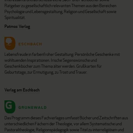
Ratgeber zu gesellschaftlich relevanten Themen aus den Bereichen
Psychologie und Lebensgestaltung, Religion und Gesellschaft sowie
Spiritualität.
Patmos Verlag
Lebensfreude in farbenfroher Gestaltung: Persönliche Geschenke mit
wohltuenden Inspirationen. Irische Segenswünsche und
Geschenkbücher zum Thema älter werden. Grußkarten für
Geburtstage, zur Ermutigung, zu Trost und Trauer.
Verlag am Eschbach
Das Programm dieses Fachverlages umfasst Bücher und Zeitschriften aus
unterschiedlichen Fächern der Theologie, vor allem Systematische und
Pastoraltheologie, Religionspädagogik sowie Titel zu interreligiösen und