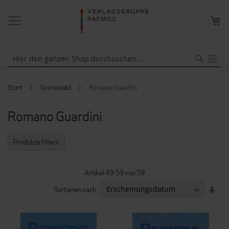
NAVIGATION
ME
UMSCHALTEN
WA
Suche
Start
Grünewald
Romano Guardini
Romano Guardini
Produkte filtern
Artikel
49
-
59
von
59
IN
Sortieren nach
AUF
REI