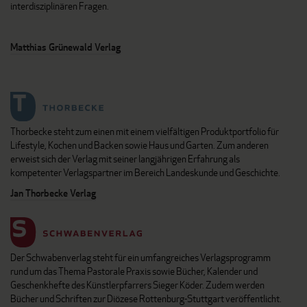
interdisziplinären Fragen.
Matthias Grünewald Verlag
Thorbecke steht zum einen mit einem vielfältigen Produktportfolio für
Lifestyle, Kochen und Backen sowie Haus und Garten. Zum anderen
erweist sich der Verlag mit seiner langjährigen Erfahrung als
kompetenter Verlagspartner im Bereich Landeskunde und Geschichte.
Jan Thorbecke Verlag
Der Schwabenverlag steht für ein umfangreiches Verlagsprogramm
rund um das Thema Pastorale Praxis sowie Bücher, Kalender und
Geschenkhefte des Künstlerpfarrers Sieger Köder. Zudem werden
Bücher und Schriften zur Diözese Rottenburg-Stuttgart veröffentlicht.