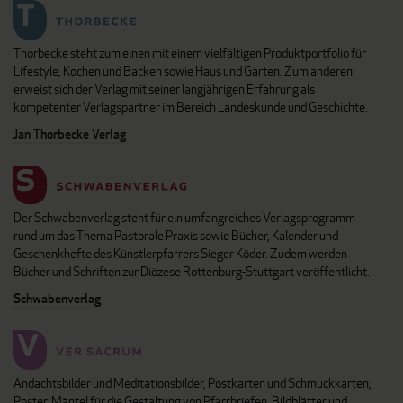
Thorbecke steht zum einen mit einem vielfältigen Produktportfolio für
Lifestyle, Kochen und Backen sowie Haus und Garten. Zum anderen
erweist sich der Verlag mit seiner langjährigen Erfahrung als
kompetenter Verlagspartner im Bereich Landeskunde und Geschichte.
Jan Thorbecke Verlag
Der Schwabenverlag steht für ein umfangreiches Verlagsprogramm
rund um das Thema Pastorale Praxis sowie Bücher, Kalender und
Geschenkhefte des Künstlerpfarrers Sieger Köder. Zudem werden
Bücher und Schriften zur Diözese Rottenburg-Stuttgart veröffentlicht.
Schwabenverlag
Andachtsbilder und Meditationsbilder, Postkarten und Schmuckkarten,
Poster, Mäntel für die Gestaltung von Pfarrbriefen, Bildblätter und