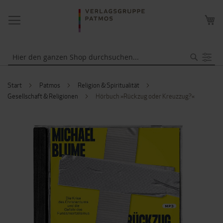
NAVIGATION
ME
UMSCHALTEN
WA
Suche
Start
Patmos
Religion & Spiritualität
Gesellschaft & Religionen
Hörbuch »Rückzug oder Kreuzzug?«
ZUM
ENDE
DER
BILDERGALERIE
SPRINGEN