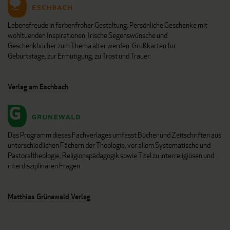
Lebensfreude in farbenfroher Gestaltung: Persönliche Geschenke mit
wohltuenden Inspirationen. Irische Segenswünsche und
Geschenkbücher zum Thema älter werden. Grußkarten für
Geburtstage, zur Ermutigung, zu Trost und Trauer.
Verlag am Eschbach
Das Programm dieses Fachverlages umfasst Bücher und Zeitschriften aus
unterschiedlichen Fächern der Theologie, vor allem Systematische und
Pastoraltheologie, Religionspädagogik sowie Titel zu interreligiösen und
interdisziplinären Fragen.
Matthias Grünewald Verlag