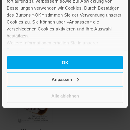
fortlaufend zu verbessern sowie zur Abwicklung von
Bestellungen verwenden wir Cookies. Durch Bestätigen
des Buttons »OK« stimmen Sie der Verwendung unserer
Cookies zu. Sie können über »Anpassen« die
Hörbuch »Islam in der
verschiedenen Cookies aktivieren und Ihre Auswahl
Krise«
bestätigen.
Weitere Informationen erhalten Sie in unserer
Datenschutzerklärung
.
19,00 €
Inkl. 7% MwSt.
,
exkl.
Versandkosten
OK
Anpassen
Alle ablehnen