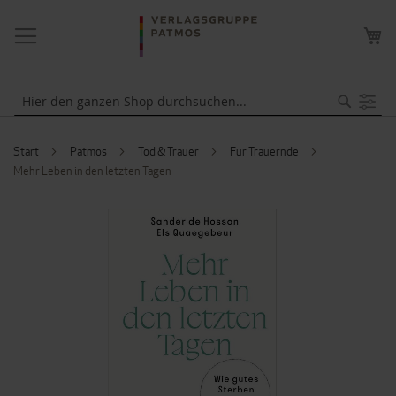
NAVIGATION
ME
UMSCHALTEN
WA
Suche
Start
Patmos
Tod & Trauer
Für Trauernde
Mehr Leben in den letzten Tagen
ZUM
ENDE
DER
BILDERGALERIE
SPRINGEN