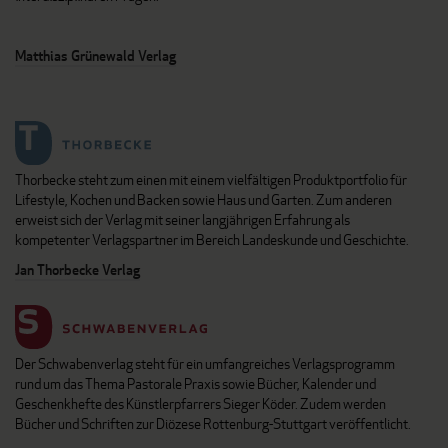
Matthias Grünewald Verlag
Thorbecke steht zum einen mit einem vielfältigen Produktportfolio für
Lifestyle, Kochen und Backen sowie Haus und Garten. Zum anderen
erweist sich der Verlag mit seiner langjährigen Erfahrung als
kompetenter Verlagspartner im Bereich Landeskunde und Geschichte.
Jan Thorbecke Verlag
Der Schwabenverlag steht für ein umfangreiches Verlagsprogramm
rund um das Thema Pastorale Praxis sowie Bücher, Kalender und
Geschenkhefte des Künstlerpfarrers Sieger Köder. Zudem werden
Bücher und Schriften zur Diözese Rottenburg-Stuttgart veröffentlicht.