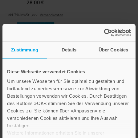
28,00 €
Inkl. 7% MwSt.
,
exkl.
Versandkosten
Zustimmung
Details
Über Cookies
Diese Webseite verwendet Cookies
Um unsere Webseiten für Sie optimal zu gestalten und
Sterbe- und
fortlaufend zu verbessern sowie zur Abwicklung von
Trauerbegleitung
Bestellungen verwenden wir Cookies. Durch Bestätigen
des Buttons »OK« stimmen Sie der Verwendung unserer
22,00 €
Cookies zu. Sie können über »Anpassen« die
verschiedenen Cookies aktivieren und Ihre Auswahl
Inkl. 7% MwSt.
,
exkl.
Versandkosten
bestätigen.
Weitere Informationen erhalten Sie in unserer