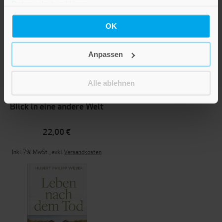
Datenschutzerklärung
.
OK
Anpassen
Alle ablehnen
Nahtoderfahrungen –
Blick in eine andere Welt
22,00 €
Inkl. 7% MwSt.
,
exkl.
Versandkosten