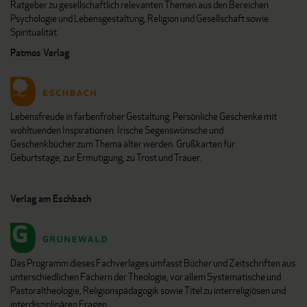
Ratgeber zu gesellschaftlich relevanten Themen aus den Bereichen
Psychologie und Lebensgestaltung, Religion und Gesellschaft sowie
Spiritualität.
Patmos Verlag
Lebensfreude in farbenfroher Gestaltung: Persönliche Geschenke mit
wohltuenden Inspirationen. Irische Segenswünsche und
Geschenkbücher zum Thema älter werden. Grußkarten für
Geburtstage, zur Ermutigung, zu Trost und Trauer.
Verlag am Eschbach
Das Programm dieses Fachverlages umfasst Bücher und Zeitschriften aus
unterschiedlichen Fächern der Theologie, vor allem Systematische und
Pastoraltheologie, Religionspädagogik sowie Titel zu interreligiösen und
interdisziplinären Fragen.