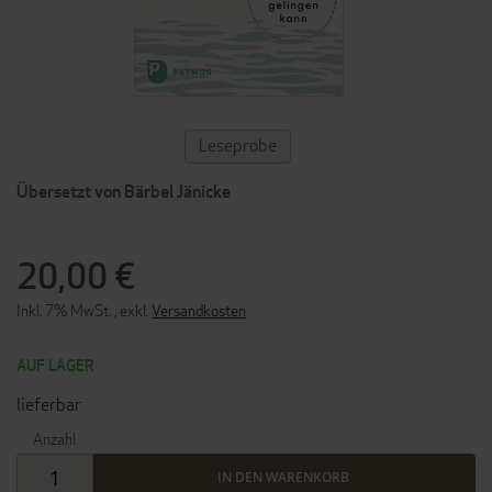
ZUM
Leseprobe
ANFANG
DER
Übersetzt von Bärbel Jänicke
BILDERGALERIE
SPRINGEN
20,00 €
Inkl. 7% MwSt.
,
exkl.
Versandkosten
AUF LAGER
lieferbar
Anzahl
IN DEN WARENKORB