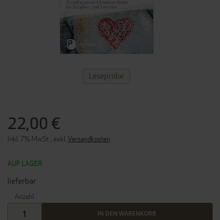
ZUM
Leseprobe
ANFANG
DER
BILDERGALERIE
SPRINGEN
22,00 €
Inkl. 7% MwSt.
,
exkl.
Versandkosten
AUF LAGER
lieferbar
Anzahl
IN DEN WARENKORB