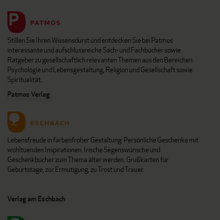
Stillen Sie Ihren Wissensdurst und entdecken Sie bei Patmos
interessante und aufschlussreiche Sach- und Fachbücher sowie
Ratgeber zu gesellschaftlich relevanten Themen aus den Bereichen
Psychologie und Lebensgestaltung, Religion und Gesellschaft sowie
Spiritualität.
Patmos Verlag
Lebensfreude in farbenfroher Gestaltung: Persönliche Geschenke mit
wohltuenden Inspirationen. Irische Segenswünsche und
Geschenkbücher zum Thema älter werden. Grußkarten für
Geburtstage, zur Ermutigung, zu Trost und Trauer.
Verlag am Eschbach