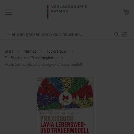
NAVIGATION
ME
UMSCHALTEN
WA
Suche
Start
Patmos
Tod & Trauer
Für Sterbe- und Trauerbegleiter
Praxisbuch Lavia Lebensweg- und Trauermodell
ZUM
ENDE
DER
BILDERGALERIE
SPRINGEN