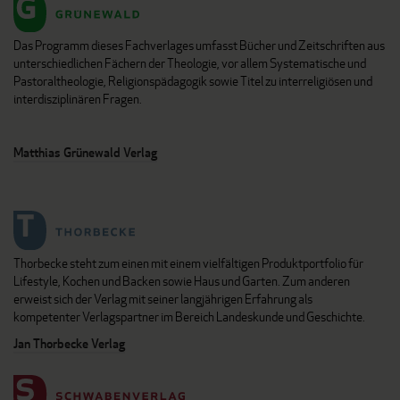
Das Programm dieses Fachverlages umfasst Bücher und Zeitschriften aus
unterschiedlichen Fächern der Theologie, vor allem Systematische und
Pastoraltheologie, Religionspädagogik sowie Titel zu interreligiösen und
interdisziplinären Fragen.
Matthias Grünewald Verlag
Thorbecke steht zum einen mit einem vielfältigen Produktportfolio für
Lifestyle, Kochen und Backen sowie Haus und Garten. Zum anderen
erweist sich der Verlag mit seiner langjährigen Erfahrung als
kompetenter Verlagspartner im Bereich Landeskunde und Geschichte.
Jan Thorbecke Verlag