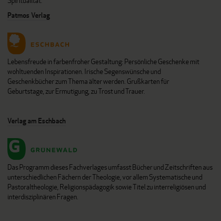
Spiritualität.
Patmos Verlag
Lebensfreude in farbenfroher Gestaltung: Persönliche Geschenke mit
wohltuenden Inspirationen. Irische Segenswünsche und
Geschenkbücher zum Thema älter werden. Grußkarten für
Geburtstage, zur Ermutigung, zu Trost und Trauer.
Verlag am Eschbach
Das Programm dieses Fachverlages umfasst Bücher und Zeitschriften aus
unterschiedlichen Fächern der Theologie, vor allem Systematische und
Pastoraltheologie, Religionspädagogik sowie Titel zu interreligiösen und
interdisziplinären Fragen.