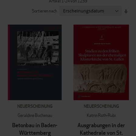
Artikel
1
-
24
von
1239
IN
Sortieren nach
AUF
REI
NEUERSCHEINUNG
NEUERSCHEINUNG
Geraldine Buchenau
Katrin Roth-Rubi
Betonbau in Baden-
Ausgrabungen in der
Württemberg
Kathedrale von St.