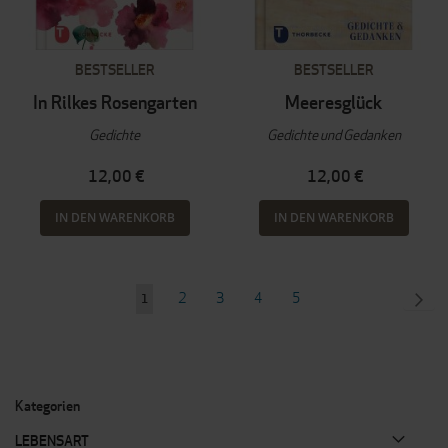
BESTSELLER
BESTSELLER
In Rilkes Rosengarten
Meeresglück
Gedichte
Gedichte und Gedanken
12,00 €
12,00 €
IN DEN WARENKORB
IN DEN WARENKORB
Seite
Seite
Seite
Seite
Seite
SEI
WEI
2
3
4
5
Sie
1
lesen
gerade
Seite
Kategorien
LEBENSART