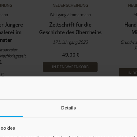
INUNG
NEUERSCHEINUNG
NEU
lmann
Wolfgang Zimmermann
M
er Jüngere
Zeitschrift für die
Hands
alerei im
Geschichte des Oberrheins
Mi
nster
171. Jahrgang 2023
Grundwis
P
 sakraler
49,00 €
 Nachkriegszeit
1
IN DEN WARENKORB
IN D
 €
ENKORB
Details
Cookies