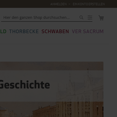
ANMELDEN
EIN KONTO ERSTELLEN
MEIN WA
Suche
LD
THORBECKE
SCHWABEN
VER SACRUM