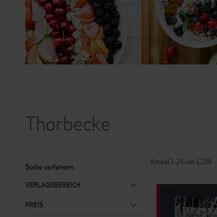
Thorbecke
Artikel
1
-
24
von
1239
Suche verfeinern
VERLAGSBEREICH
PREIS