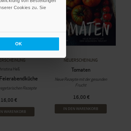
Abwicklung von Bestellungen
serer Cookies zu. Sie
OK
ERSCHEINUNG
NEUERSCHEINUNG
hristina Heß
Tomaten
 Feierabendküche
Neue Rezepte mit der gesunden
Frucht
vegetarischen Rezepte
16,00 €
16,00 €
IN DEN WARENKORB
EN WARENKORB