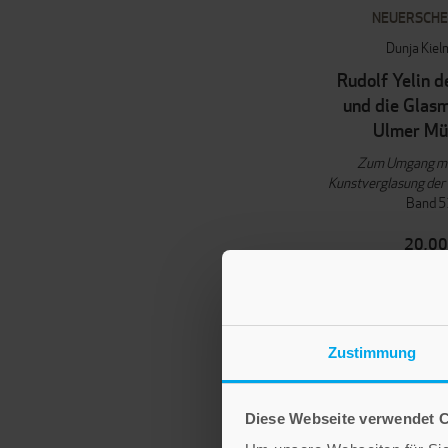
NEUERSCHE
Dunja Kie
Rudolf Yelin d
und die Glasm
Ulmer Mü
Zum Umgang mit
Kunstverglasung der
Band 5
20,00
IN DEN WAR
Zustimmung
Diese Webseite verwendet 