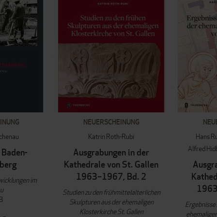
INUNG
NEUERSCHEINUNG
NEU
uchenau
Katrin Roth-Rubi
Hans R
Alfred Hid
 Baden-
Ausgrabungen in der
berg
Kathedrale von St. Gallen
Ausgra
1963–1967, Bd. 2
Kathed
wicklungen im
1963
au
Studien zu den frühmittelalterlichen
3
Skulpturen aus der ehemaligen
Ergebnisse 
Klosterkirche St. Gallen
ehemaligen 