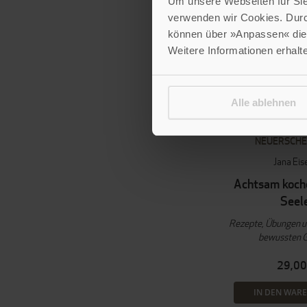
Um unsere Webseiten für Sie 
verwenden wir Cookies. Dur
können über »Anpassen« die 
Weitere Informationen erhalt
Alle ablehnen
NEUERSCHE
Jana Eis
Achtsam koche
Seel
Rezepte, Übungen u
bewussten 
29,00
IN DEN WAR