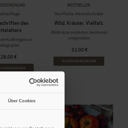
ERSCHEINUNG
BESTSELLER
athias Kluge
Vera Mücke
Alexandra Gröber
chriften des
Wild. Kräuter. Vielfalt.
ttelalters
Wildkräuter entdecken, bestimmen
und genießen
sen Kodikologie und
aläographie
32,00 €
28,00 €
IN DEN WARENKORB
EN WARENKORB
Über Cookies