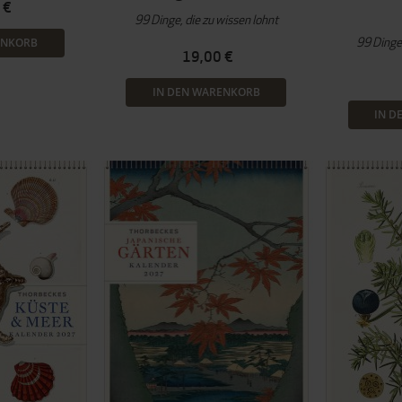
 €
99 Dinge, die zu wissen lohnt
99 Dinge,
ENKORB
19,00 €
IN DEN WARENKORB
IN D