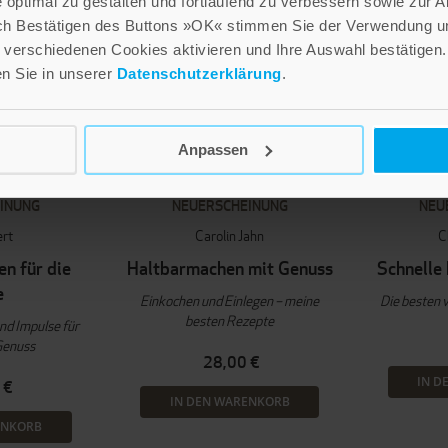
optimal zu gestalten und fortlaufend zu verbessern sowie zur 
ch Bestätigen des Buttons »OK« stimmen Sie der Verwendung un
verschiedenen Cookies aktivieren und Ihre Auswahl bestätigen.
en Sie in unserer
Datenschutzerklärung
.
Anpassen
INUNG
NEUERSCHEINUNG
NEU
ert
Carolin Jahn
C
n für die
Haltbarmachen mit Genuss
Schnelle
e
Einkochen und Einlegen – meine
Die besten 
besten Rezepte
nd Impulse für
Genuss
28,00 €
IN D
 €
IN DEN WARENKORB
ENKORB