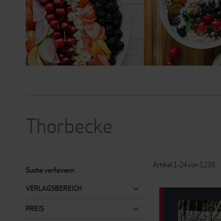
Thorbecke
Artikel
1
-
24
von
1239
Suche verfeinern
VERLAGSBEREICH
PREIS