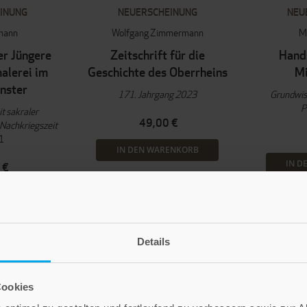
INUNG
NEUERSCHEINUNG
NEU
lmann
Wolfgang Zimmermann
M
er Jüngere
Zeitschrift für die
Hands
alerei im
Geschichte des Oberrheins
Mi
nster
171. Jahrgang 2023
Grundwis
P
 sakraler
49,00 €
 Nachkriegszeit
1
IN DEN WARENKORB
IN D
 €
ENKORB
Details
Cookies