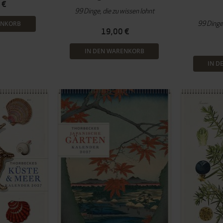
 €
99 Dinge, die zu wissen lohnt
99 Dinge,
ENKORB
19,00 €
IN DEN WARENKORB
IN D