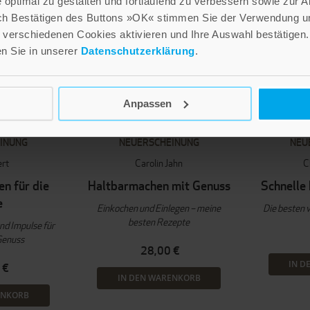
optimal zu gestalten und fortlaufend zu verbessern sowie zur 
ch Bestätigen des Buttons »OK« stimmen Sie der Verwendung un
verschiedenen Cookies aktivieren und Ihre Auswahl bestätigen.
en Sie in unserer
Datenschutzerklärung
.
Anpassen
INUNG
NEUERSCHEINUNG
NEU
ert
Carolin Jahn
C
n für die
Haltbarmachen mit Genuss
Schnelle
e
Einkochen und Einlegen – meine
Die besten 
besten Rezepte
nd Impulse für
Genuss
28,00 €
IN D
 €
IN DEN WARENKORB
ENKORB