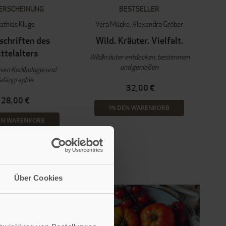
ERSCHEINUNG
BESTSELLER
athias Kluge
Vera Mücke
Alexandra Gröber
chriften des
Wild. Kräuter. Vielfalt.
ttelalters
Wildkräuter entdecken, bestimmen
und genießen
sen Kodikologie und
aläographie
32,00 €
28,00 €
IN DEN WARENKORB
EN WARENKORB
Über Cookies