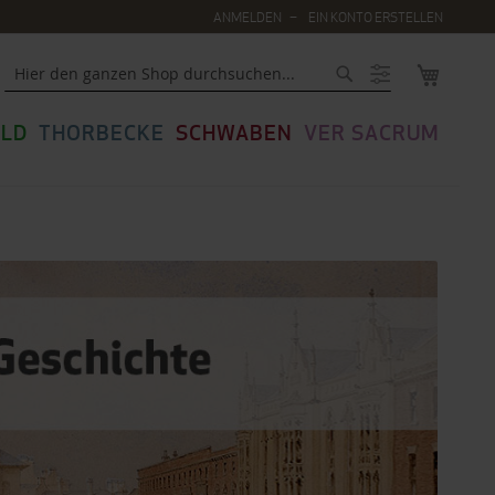
ANMELDEN
EIN KONTO ERSTELLEN
MEIN WA
Suche
LD
THORBECKE
SCHWABEN
VER SACRUM