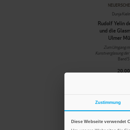
NEUERSCHE
Dunja Kie
Rudolf Yelin d
und die Glasm
Ulmer Mü
Zum Umgang mit
Kunstverglasung der
Band 5
20,00
IN DEN WAR
Zustimmung
Diese Webseite verwendet 