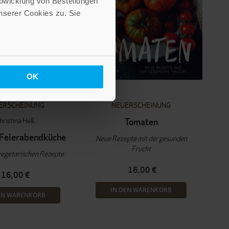
Abwicklung von Bestellungen
serer Cookies zu. Sie
OK
ERSCHEINUNG
NEUERSCHEINUNG
hristina Heß
Tomaten
 Feierabendküche
Neue Rezepte mit der gesunden
Frucht
vegetarischen Rezepte
16,00 €
16,00 €
IN DEN WARENKORB
EN WARENKORB