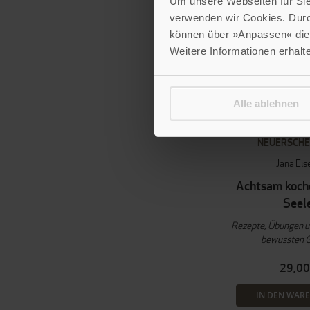
Um unsere Webseiten für Sie 
verwenden wir Cookies. Dur
können über »Anpassen« die 
Weitere Informationen erhalt
Alle ablehnen
NEUERSCHE
Jana Eis
Achtsam koche
Seel
Rezepte, Übungen u
bewussten 
29,00
IN DEN WAR