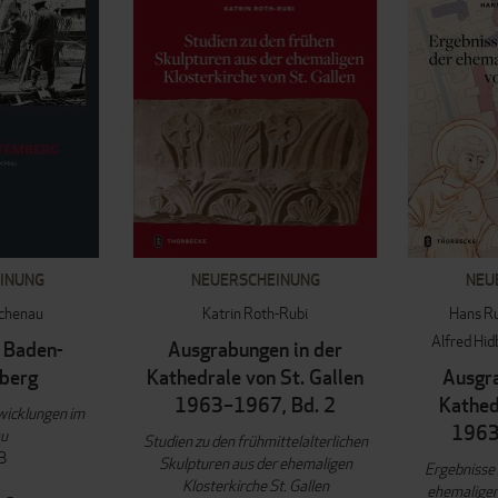
INUNG
NEUERSCHEINUNG
NEU
uchenau
Katrin Roth-Rubi
Hans R
Alfred Hid
 Baden-
Ausgrabungen in der
berg
Kathedrale von St. Gallen
Ausgra
1963–1967, Bd. 2
Kathed
wicklungen im
1963
au
Studien zu den frühmittelalterlichen
3
Skulpturen aus der ehemaligen
Ergebnisse 
Klosterkirche St. Gallen
ehemaligen 