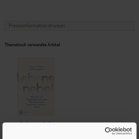
Presseinformation drucken
Thematisch verwandte Artikel
Lebensnebel