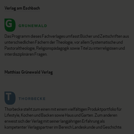
Verlag am Eschbach
Das Programm dieses Fachverlages umfasst Bücher und Zeitschriften aus
unterschiedlichen Fächern der Theologie, vor allem Systematische und
Pastoraltheologie, Religionspädagogik sowie Titel zu interreligiösen und
interdisziplinären Fragen.
Matthias Grünewald Verlag
Thorbecke steht zum einen mit einem vielfältigen Produktportfolio für
Lifestyle, Kochen und Backen sowie Haus und Garten. Zum anderen
erweist sich der Verlag mit seiner langjährigen Erfahrung als
kompetenter Verlagspartner im Bereich Landeskunde und Geschichte.