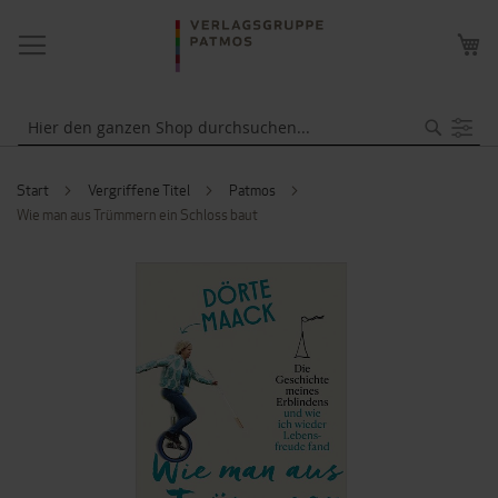
NAVIGATION
ME
UMSCHALTEN
WA
Suche
Start
Vergriffene Titel
Patmos
Wie man aus Trümmern ein Schloss baut
ZUM
ENDE
DER
BILDERGALERIE
SPRINGEN