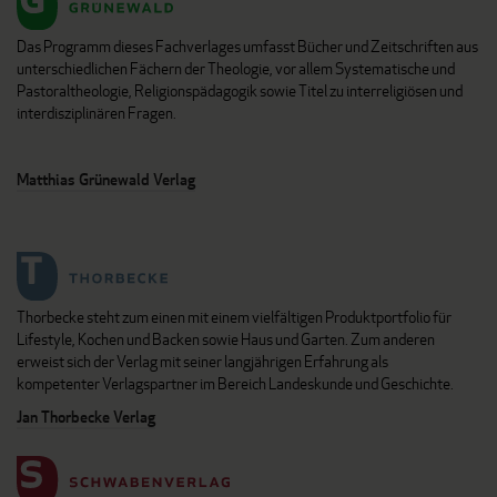
Das Programm dieses Fachverlages umfasst Bücher und Zeitschriften aus
unterschiedlichen Fächern der Theologie, vor allem Systematische und
Pastoraltheologie, Religionspädagogik sowie Titel zu interreligiösen und
interdisziplinären Fragen.
Matthias Grünewald Verlag
Thorbecke steht zum einen mit einem vielfältigen Produktportfolio für
Lifestyle, Kochen und Backen sowie Haus und Garten. Zum anderen
erweist sich der Verlag mit seiner langjährigen Erfahrung als
kompetenter Verlagspartner im Bereich Landeskunde und Geschichte.
Jan Thorbecke Verlag