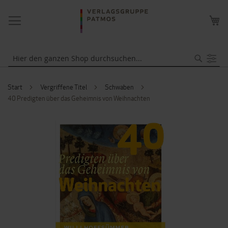
NAVIGATION
ME
UMSCHALTEN
WA
Suche
Start
Vergriffene Titel
Schwaben
40 Predigten über das Geheimnis von Weihnachten
ZUM
ENDE
DER
BILDERGALERIE
SPRINGEN