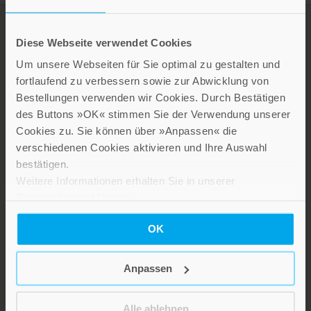
Diese Webseite verwendet Cookies
Um unsere Webseiten für Sie optimal zu gestalten und
fortlaufend zu verbessern sowie zur Abwicklung von
Bestellungen verwenden wir Cookies. Durch Bestätigen
des Buttons »OK« stimmen Sie der Verwendung unserer
Cookies zu. Sie können über »Anpassen« die
verschiedenen Cookies aktivieren und Ihre Auswahl
LEBE GUT MAGAZIN
bestätigen.
NEWSLETTER
Weitere Informationen erhalten Sie in unserer
KARRIERE
Datenschutzerklärung
.
KUNDENINFO
OK
Anpassen
Die Verlage der Verlagsgruppe Patmos
Alle ablehnen