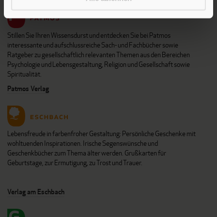
Stillen Sie Ihren Wissensdurst und entdecken Sie bei Patmos
interessante und aufschlussreiche Sach- und Fachbücher sowie
Ratgeber zu gesellschaftlich relevanten Themen aus den Bereichen
Psychologie und Lebensgestaltung, Religion und Gesellschaft sowie
Spiritualität.
Patmos Verlag
Lebensfreude in farbenfroher Gestaltung: Persönliche Geschenke mit
wohltuenden Inspirationen. Irische Segenswünsche und
Geschenkbücher zum Thema älter werden. Grußkarten für
Geburtstage, zur Ermutigung, zu Trost und Trauer.
Verlag am Eschbach