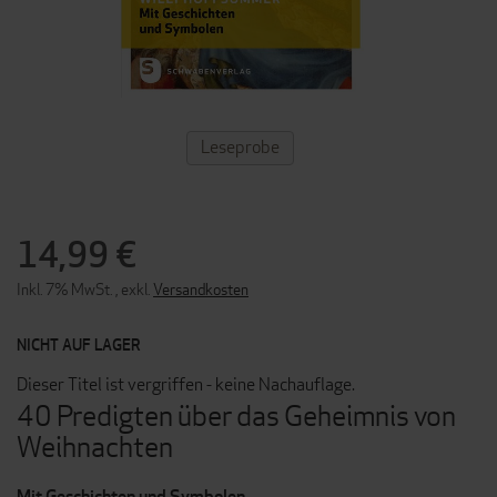
ZUM
Leseprobe
ANFANG
DER
BILDERGALERIE
SPRINGEN
14,99 €
Inkl. 7% MwSt.
,
exkl.
Versandkosten
NICHT AUF LAGER
Dieser Titel ist vergriffen - keine Nachauflage.
40 Predigten über das Geheimnis von
Weihnachten
Mit Geschichten und Symbolen