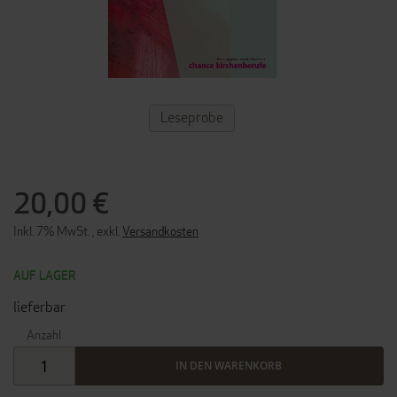
ZUM
Leseprobe
ANFANG
DER
BILDERGALERIE
SPRINGEN
20,00 €
Inkl. 7% MwSt.
,
exkl.
Versandkosten
AUF LAGER
lieferbar
Anzahl
IN DEN WARENKORB