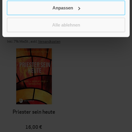
Priester werden –
weltoffen, schwäbisch,
Anpassen
katholisch
Alle ablehnen
25,00 €
Inkl. 7% MwSt.
,
exkl.
Versandkosten
Priester sein heute
16,00 €