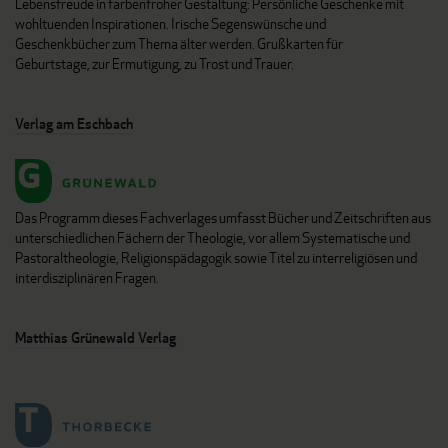
Lebensfreude in farbenfroher Gestaltung: Persönliche Geschenke mit
wohltuenden Inspirationen. Irische Segenswünsche und
Geschenkbücher zum Thema älter werden. Grußkarten für
Geburtstage, zur Ermutigung, zu Trost und Trauer.
Verlag am Eschbach
Das Programm dieses Fachverlages umfasst Bücher und Zeitschriften aus
unterschiedlichen Fächern der Theologie, vor allem Systematische und
Pastoraltheologie, Religionspädagogik sowie Titel zu interreligiösen und
interdisziplinären Fragen.
Matthias Grünewald Verlag