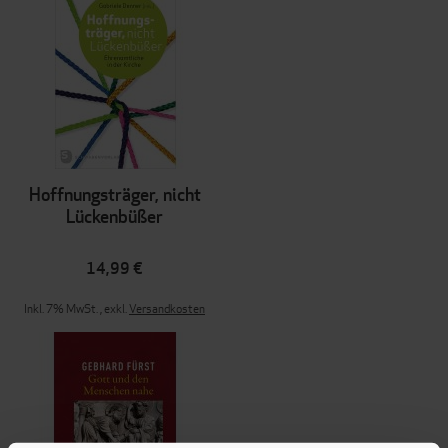
Hoffnungsträger, nicht
Lückenbüßer
14,99 €
Inkl. 7% MwSt.
,
exkl.
Versandkosten