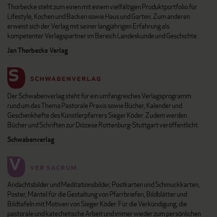
Thorbecke steht zum einen mit einem vielfältigen Produktportfolio für
Lifestyle, Kochen und Backen sowie Haus und Garten. Zum anderen
erweist sich der Verlag mit seiner langjährigen Erfahrung als
kompetenter Verlagspartner im Bereich Landeskunde und Geschichte.
Jan Thorbecke Verlag
Der Schwabenverlag steht für ein umfangreiches Verlagsprogramm
rund um das Thema Pastorale Praxis sowie Bücher, Kalender und
Geschenkhefte des Künstlerpfarrers Sieger Köder. Zudem werden
Bücher und Schriften zur Diözese Rottenburg-Stuttgart veröffentlicht.
Schwabenverlag
Andachtsbilder und Meditationsbilder, Postkarten und Schmuckkarten,
Poster, Mäntel für die Gestaltung von Pfarrbriefen, Bildblätter und
Bildtafeln mit Motiven von Sieger Köder. Für die Verkündigung, die
pastorale und katechetische Arbeit und immer wieder zum persönlichen