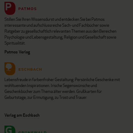
Stillen Sie Ihren Wissensdurst und entdecken Sie bei Patmos
interessante und aufschlussreiche Sach- und Fachbücher sowie
Ratgeber zu gesellschaftlich relevanten Themen aus den Bereichen
Psychologie und Lebensgestaltung, Religion und Gesellschaft sowie
Spiritualität.
Patmos Verlag
Lebensfreude in farbenfroher Gestaltung: Persönliche Geschenke mit
wohltuenden Inspirationen. Irische Segenswünsche und
Geschenkbücher zum Thema älter werden. Grußkarten für
Geburtstage, zur Ermutigung, zu Trost und Trauer.
Verlag am Eschbach