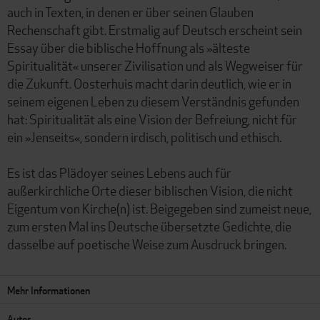
auch in Texten, in denen er über seinen Glauben
Rechenschaft gibt. Erstmalig auf Deutsch erscheint sein
Essay über die biblische Hoffnung als »älteste
Spiritualität« unserer Zivilisation und als Wegweiser für
die Zukunft. Oosterhuis macht darin deutlich, wie er in
seinem eigenen Leben zu diesem Verständnis gefunden
hat: Spiritualität als eine Vision der Befreiung, nicht für
ein »Jenseits«, sondern irdisch, politisch und ethisch.
Es ist das Plädoyer seines Lebens auch für
außerkirchliche Orte dieser biblischen Vision, die nicht
Eigentum von Kirche(n) ist. Beigegeben sind zumeist neue,
zum ersten Mal ins Deutsche übersetzte Gedichte, die
dasselbe auf poetische Weise zum Ausdruck bringen.
Mehr Informationen
Autor