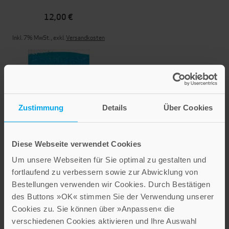
12,00 €
Inkl. 7% MwSt.
,
exkl.
Versandkosten
Zustimmung
Details
Über Cookies
Diese Webseite verwendet Cookies
Wartezeiten
Um unsere Webseiten für Sie optimal zu gestalten und
fortlaufend zu verbessern sowie zur Abwicklung von
Bestellungen verwenden wir Cookies. Durch Bestätigen
12,00 €
des Buttons »OK« stimmen Sie der Verwendung unserer
Inkl. 7% MwSt.
,
exkl.
Versandkosten
Cookies zu. Sie können über »Anpassen« die
verschiedenen Cookies aktivieren und Ihre Auswahl