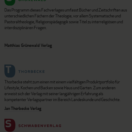
Das Programm dieses Fachverlages umfasst Bücher und Zeitschriften aus
unterschiedlichen Fächern der Theologie, vor allem Systematische und
Pastoraltheologie, Religionspädagogik sowie Titel zu interreligiösen und
interdisziplinären Fragen.
Matthias Grünewald Verlag
Thorbecke steht zum einen mit einem vielfältigen Produktportfolio für
Lifestyle, Kochen und Backen sowie Haus und Garten. Zum anderen
erweist sich der Verlag mit seiner langjährigen Erfahrung als
kompetenter Verlagspartner im Bereich Landeskunde und Geschichte.
Jan Thorbecke Verlag