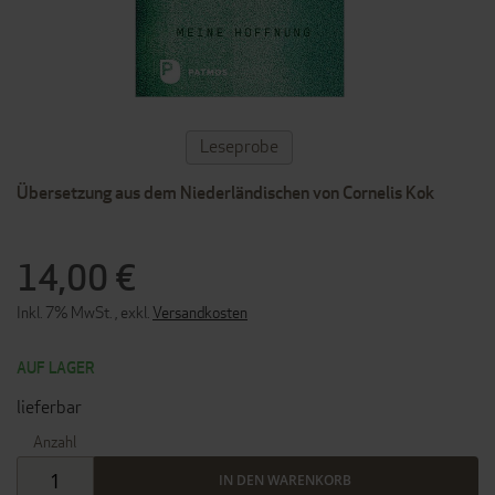
ZUM
Leseprobe
ANFANG
DER
Übersetzung aus dem Niederländischen von Cornelis Kok
BILDERGALERIE
SPRINGEN
14,00 €
Inkl. 7% MwSt.
,
exkl.
Versandkosten
AUF LAGER
lieferbar
Anzahl
IN DEN WARENKORB