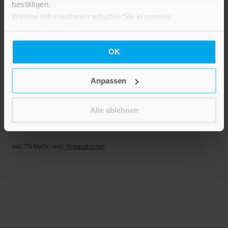
bestätigen.
Weitere Informationen erhalten Sie in unserer
Datenschutzerklärung
.
OK
Anpassen
Sei hier zugegen
Alle ablehnen
16,00 €
Inkl. 7% MwSt.
,
exkl.
Versandkosten