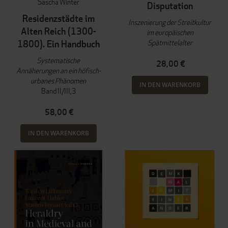
Sascha Winter
Disputation
Residenzstädte im
Inszenierung der Streitkultur
Alten Reich (1300-
im europäischen
Spätmittelalter
1800). Ein Handbuch
Systematische
28,00 €
Annäherungen an ein höfisch-
urbanes Phänomen
IN DEN WARENKORB
Band II/III,3
58,00 €
IN DEN WARENKORB