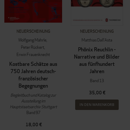
NEUERSCHEINUNG
NEUERSCHEINUNG
Wolfgang Mährle
Matthias Dall'Asta
Peter Rückert
Phönix Reuchlin -
Erwin Frauenknecht
Narrative und Bilder
Kostbare Schätze aus
aus fünfhundert
750 Jahren deutsch-
Jahren
französischer
Band 13
Begegnungen
35,00 €
Begleitbuch und Katalog zur
Ausstellung im
IN DEN WARENKORB
Hauptstaatsarchiv Stuttgart
Band 97
18,00 €