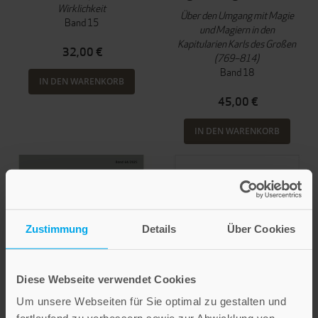
Wirklichkeit
Über den Umgang mit Magie
Band 15
und Magiern in den
Kapitularien Karls des Großen
32,00 €
(769–814)
Band 18
IN DEN WARENKORB
45,00 €
IN DEN WARENKORB
Zustimmung
Details
Über Cookies
Diese Webseite verwendet Cookies
Um unsere Webseiten für Sie optimal zu gestalten und