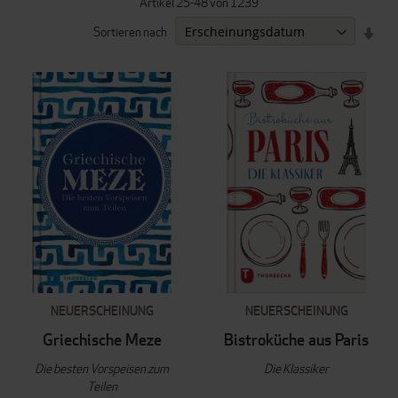
Artikel
25
-
48
von
1239
IN
Sortieren nach
AUF
REI
NEUERSCHEINUNG
NEUERSCHEINUNG
Griechische Meze
Bistroküche aus Paris
Die besten Vorspeisen zum
Die Klassiker
Teilen