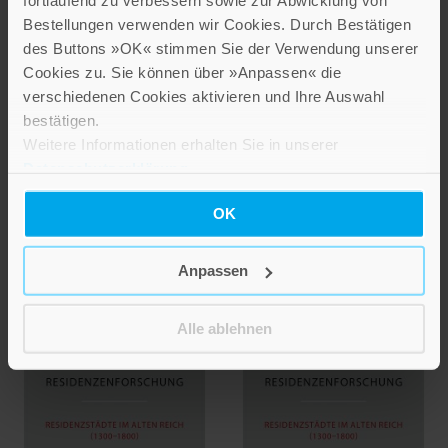
fortlaufend zu verbessern sowie zur Abwicklung von
Bestellungen verwenden wir Cookies. Durch Bestätigen
NEUERSCHEINUNG
NEUERSCHEINUNG
des Buttons »OK« stimmen Sie der Verwendung unserer
Frank Brunecker
Martin Kintzinger
Cookies zu. Sie können über »Anpassen« die
Michael Wettengel
Klara Hübner
verschiedenen Cookies aktivieren und Ihre Auswahl
Gudrun Litz
bestätigen.
Fragile
Weitere Informationen erhalten Sie in unserer
Ulm und
Fürstenherrschaft im
Datenschutzerklärung
.
Oberschwaben
spätmittelalterlichen
Europa
Band 64
OK
Band 99
29,80 €
Anpassen
56,00 €
IN DEN WARENKORB
IN DEN WARENKORB
Alle ablehnen