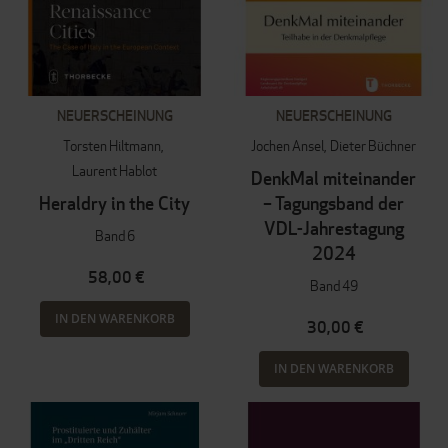
NEUERSCHEINUNG
NEUERSCHEINUNG
Torsten Hiltmann
Jochen Ansel
Dieter Büchner
Laurent Hablot
DenkMal miteinander
Heraldry in the City
– Tagungsband der
VDL-Jahrestagung
Band 6
2024
58,00 €
Band 49
IN DEN WARENKORB
30,00 €
IN DEN WARENKORB