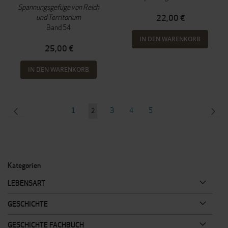
Spannungsgefüge von Reich
und Territorium
22,00 €
Band 54
IN DEN WARENKORB
25,00 €
IN DEN WARENKORB
Seite
SEITE
ZURÜCK
Seite
Seite
Seite
Seite
SEI
WEI
1
3
4
5
Sie
2
lesen
gerade
Seite
Kategorien
LEBENSART
GESCHICHTE
GESCHICHTE FACHBUCH