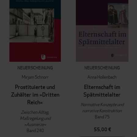
NEUERSCHEINUNG
NEUERSCHEINUNG
Mirjam Schnorr
Anna Hollenbach
Prostituierte und
Elternschaft im
Zuhälter im »Dritten
Spätmittelalter
Reich«
Normative Konzepte und
narrative Konstruktion
Zwischen Alltag,
Band 75
Maßregelung und
»Ausmerze«
55,00 €
Band 240