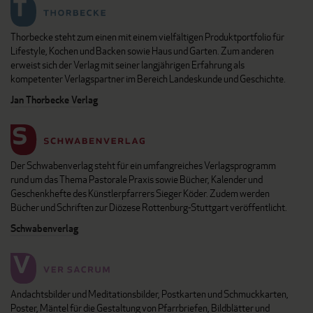
Thorbecke steht zum einen mit einem vielfältigen Produktportfolio für
Lifestyle, Kochen und Backen sowie Haus und Garten. Zum anderen
erweist sich der Verlag mit seiner langjährigen Erfahrung als
kompetenter Verlagspartner im Bereich Landeskunde und Geschichte.
Jan Thorbecke Verlag
Der Schwabenverlag steht für ein umfangreiches Verlagsprogramm
rund um das Thema Pastorale Praxis sowie Bücher, Kalender und
Geschenkhefte des Künstlerpfarrers Sieger Köder. Zudem werden
Bücher und Schriften zur Diözese Rottenburg-Stuttgart veröffentlicht.
Schwabenverlag
Andachtsbilder und Meditationsbilder, Postkarten und Schmuckkarten,
Poster, Mäntel für die Gestaltung von Pfarrbriefen, Bildblätter und