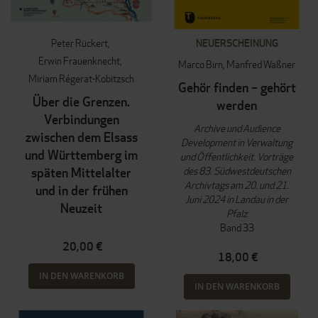
Peter Rückert
NEUERSCHEINUNG
Erwin Frauenknecht
Marco Birn
Manfred Waßner
Miriam Régerat-Kobitzsch
Gehör finden – gehört
Über die Grenzen.
werden
Verbindungen
Archive und Audience
zwischen dem Elsass
Development in Verwaltung
und Württemberg im
und Öffentlichkeit. Vorträge
des 83. Südwestdeutschen
späten Mittelalter
Archivtags am 20. und 21.
und in der frühen
Juni 2024 in Landau in der
Neuzeit
Pfalz
Band 33
20,00 €
18,00 €
IN DEN WARENKORB
IN DEN WARENKORB