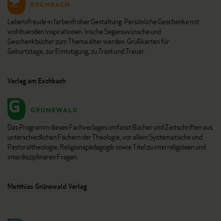
Lebensfreude in farbenfroher Gestaltung: Persönliche Geschenke mit
wohltuenden Inspirationen. Irische Segenswünsche und
Geschenkbücher zum Thema älter werden. Grußkarten für
Geburtstage, zur Ermutigung, zu Trost und Trauer.
Verlag am Eschbach
Das Programm dieses Fachverlages umfasst Bücher und Zeitschriften aus
unterschiedlichen Fächern der Theologie, vor allem Systematische und
Pastoraltheologie, Religionspädagogik sowie Titel zu interreligiösen und
interdisziplinären Fragen.
Matthias Grünewald Verlag