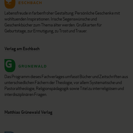
Lebensfreude in farbenfroher Gestaltung: Persönliche Geschenke mit
wohltuenden Inspirationen. Irische Segenswünsche und
Geschenkbücher zum Thema älter werden. Grußkarten für
Geburtstage, zur Ermutigung, zu Trost und Trauer.
Verlag am Eschbach
Das Programm dieses Fachverlages umfasst Bücher und Zeitschriften aus
unterschiedlichen Fächern der Theologie, vor allem Systematische und
Pastoraltheologie, Religionspädagogik sowie Titel zu interreligiösen und
interdisziplinären Fragen.
Matthias Grünewald Verlag