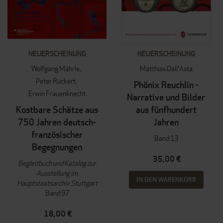
NEUERSCHEINUNG
NEUERSCHEINUNG
Wolfgang Mährle
Matthias Dall'Asta
Peter Rückert
Phönix Reuchlin -
Erwin Frauenknecht
Narrative und Bilder
Kostbare Schätze aus
aus fünfhundert
750 Jahren deutsch-
Jahren
französischer
Band 13
Begegnungen
35,00 €
Begleitbuch und Katalog zur
Ausstellung im
IN DEN WARENKORB
Hauptstaatsarchiv Stuttgart
Band 97
18,00 €