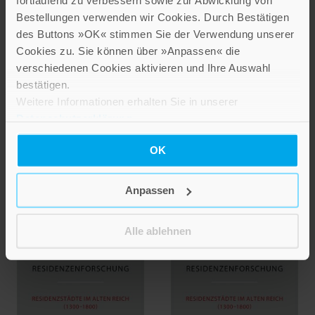
fortlaufend zu verbessern sowie zur Abwicklung von
Bestellungen verwenden wir Cookies. Durch Bestätigen
NEUERSCHEINUNG
NEUERSCHEINUNG
des Buttons »OK« stimmen Sie der Verwendung unserer
Frank Brunecker
Martin Kintzinger
Cookies zu. Sie können über »Anpassen« die
Michael Wettengel
Klara Hübner
verschiedenen Cookies aktivieren und Ihre Auswahl
Gudrun Litz
bestätigen.
Fragile
Weitere Informationen erhalten Sie in unserer
Ulm und
Fürstenherrschaft im
Datenschutzerklärung
.
Oberschwaben
spätmittelalterlichen
Europa
Band 64
OK
Band 99
29,80 €
Anpassen
56,00 €
IN DEN WARENKORB
IN DEN WARENKORB
Alle ablehnen