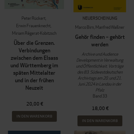
Peter Rückert
NEUERSCHEINUNG
Erwin Frauenknecht
Marco Birn
Manfred Waßner
Miriam Régerat-Kobitzsch
Gehör finden – gehört
Über die Grenzen.
werden
Verbindungen
Archive und Audience
zwischen dem Elsass
Development in Verwaltung
und Württemberg im
und Öffentlichkeit. Vorträge
des 83. Südwestdeutschen
späten Mittelalter
Archivtags am 20. und 21.
und in der frühen
Juni 2024 in Landau in der
Neuzeit
Pfalz
Band 33
20,00 €
18,00 €
IN DEN WARENKORB
IN DEN WARENKORB