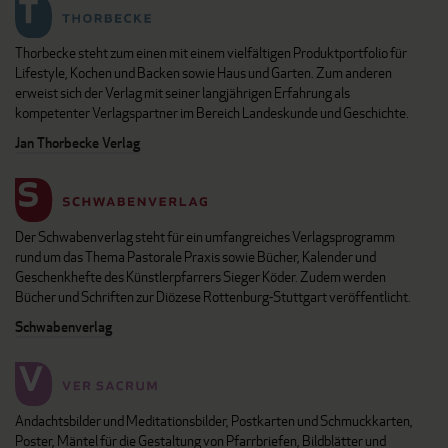
Thorbecke steht zum einen mit einem vielfältigen Produktportfolio für
Lifestyle, Kochen und Backen sowie Haus und Garten. Zum anderen
erweist sich der Verlag mit seiner langjährigen Erfahrung als
kompetenter Verlagspartner im Bereich Landeskunde und Geschichte.
Jan Thorbecke Verlag
Der Schwabenverlag steht für ein umfangreiches Verlagsprogramm
rund um das Thema Pastorale Praxis sowie Bücher, Kalender und
Geschenkhefte des Künstlerpfarrers Sieger Köder. Zudem werden
Bücher und Schriften zur Diözese Rottenburg-Stuttgart veröffentlicht.
Schwabenverlag
Andachtsbilder und Meditationsbilder, Postkarten und Schmuckkarten,
Poster, Mäntel für die Gestaltung von Pfarrbriefen, Bildblätter und