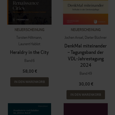
NEUERSCHEINUNG
NEUERSCHEINUNG
Torsten Hiltmann
Jochen Ansel
Dieter Büchner
Laurent Hablot
DenkMal miteinander
Heraldry in the City
– Tagungsband der
VDL-Jahrestagung
Band 6
2024
58,00 €
Band 49
IN DEN WARENKORB
30,00 €
IN DEN WARENKORB