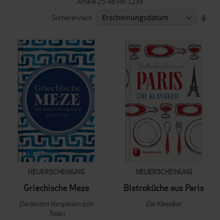
Artikel
25
-
48
von
1239
IN
Sortieren nach
AUF
REI
NEUERSCHEINUNG
NEUERSCHEINUNG
Griechische Meze
Bistroküche aus Paris
Die besten Vorspeisen zum
Die Klassiker
Teilen