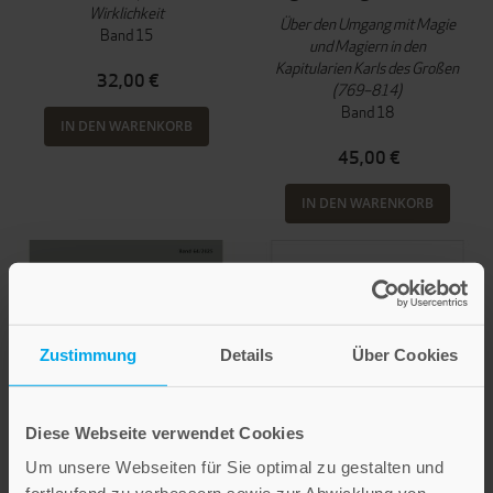
Wirklichkeit
Über den Umgang mit Magie
Band 15
und Magiern in den
Kapitularien Karls des Großen
32,00 €
(769–814)
Band 18
IN DEN WARENKORB
45,00 €
IN DEN WARENKORB
Zustimmung
Details
Über Cookies
Diese Webseite verwendet Cookies
Um unsere Webseiten für Sie optimal zu gestalten und