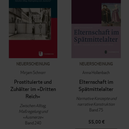
NEUERSCHEINUNG
NEUERSCHEINUNG
Mirjam Schnorr
Anna Hollenbach
Prostituierte und
Elternschaft im
Zuhälter im »Dritten
Spätmittelalter
Reich«
Normative Konzepte und
narrative Konstruktion
Zwischen Alltag,
Band 75
Maßregelung und
»Ausmerze«
55,00 €
Band 240