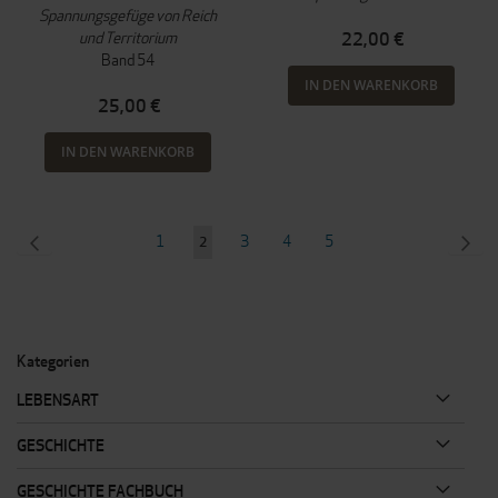
Spannungsgefüge von Reich
und Territorium
22,00 €
Band 54
IN DEN WARENKORB
25,00 €
IN DEN WARENKORB
Seite
SEITE
ZURÜCK
Seite
Seite
Seite
Seite
SEI
WEI
1
3
4
5
Sie
2
lesen
gerade
Seite
Kategorien
LEBENSART
GESCHICHTE
GESCHICHTE FACHBUCH