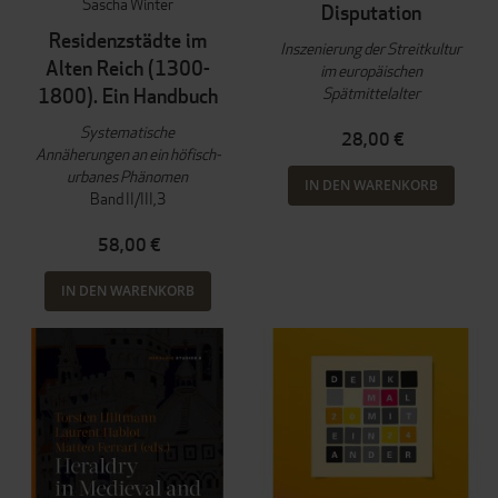
Sascha Winter
Disputation
Residenzstädte im
Inszenierung der Streitkultur
Alten Reich (1300-
im europäischen
Spätmittelalter
1800). Ein Handbuch
Systematische
28,00 €
Annäherungen an ein höfisch-
urbanes Phänomen
IN DEN WARENKORB
Band II/III,3
58,00 €
IN DEN WARENKORB