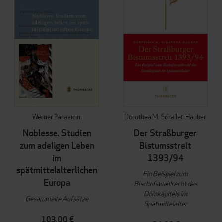
Werner Paravicini
Dorothea M. Schaller-Hauber
Noblesse. Studien
Der Straßburger
zum adeligen Leben
Bistumsstreit
im
1393/94
spätmittelalterlichen
Ein Beispiel zum
Europa
Bischofswahlrecht des
Domkapitels im
Gesammelte Aufsätze
Spätmittelalter
103,00 €