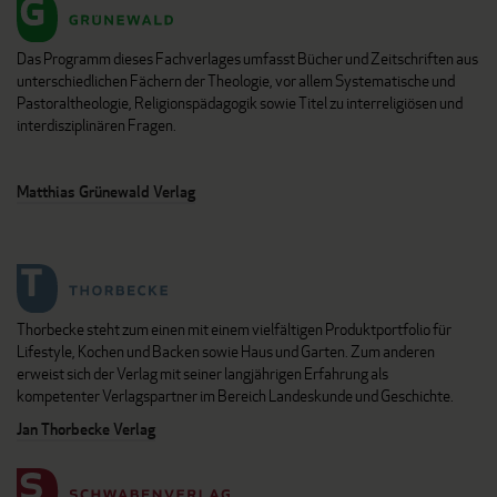
Das Programm dieses Fachverlages umfasst Bücher und Zeitschriften aus
unterschiedlichen Fächern der Theologie, vor allem Systematische und
Pastoraltheologie, Religionspädagogik sowie Titel zu interreligiösen und
interdisziplinären Fragen.
Matthias Grünewald Verlag
Thorbecke steht zum einen mit einem vielfältigen Produktportfolio für
Lifestyle, Kochen und Backen sowie Haus und Garten. Zum anderen
erweist sich der Verlag mit seiner langjährigen Erfahrung als
kompetenter Verlagspartner im Bereich Landeskunde und Geschichte.
Jan Thorbecke Verlag