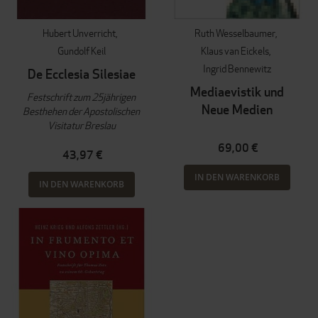
Hubert Unverricht
Ruth Wesselbaumer
Gundolf Keil
Klaus van Eickels
Ingrid Bennewitz
De Ecclesia Silesiae
Mediaevistik und
Festschrift zum 25jährigen
Neue Medien
Besthehen der Apostolischen
Visitatur Breslau
69,00 €
43,97 €
IN DEN WARENKORB
IN DEN WARENKORB