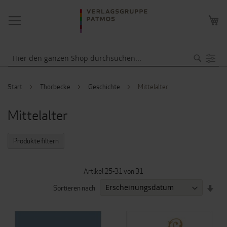
NAVIGATION
ME
UMSCHALTEN
WA
Suche
Start
Thorbecke
Geschichte
Mittelalter
Mittelalter
Produkte filtern
Artikel
25
-
31
von
31
IN
Sortieren nach
AUF
REI