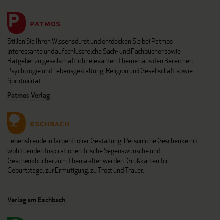
Stillen Sie Ihren Wissensdurst und entdecken Sie bei Patmos
interessante und aufschlussreiche Sach- und Fachbücher sowie
Ratgeber zu gesellschaftlich relevanten Themen aus den Bereichen
Psychologie und Lebensgestaltung, Religion und Gesellschaft sowie
Spiritualität.
Patmos Verlag
Lebensfreude in farbenfroher Gestaltung: Persönliche Geschenke mit
wohltuenden Inspirationen. Irische Segenswünsche und
Geschenkbücher zum Thema älter werden. Grußkarten für
Geburtstage, zur Ermutigung, zu Trost und Trauer.
Verlag am Eschbach