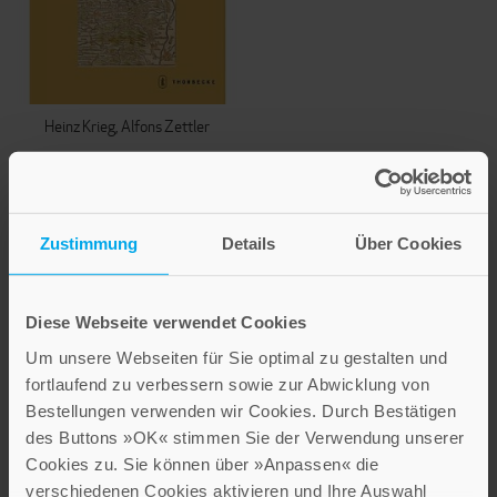
Heinz Krieg
Alfons Zettler
In Frumento et Vino
Opima
Festschrift für Thomas Zotz
Zustimmung
Details
Über Cookies
zu seinem 60. Geburtstag
54,00 €
Diese Webseite verwendet Cookies
IN DEN WARENKORB
Um unsere Webseiten für Sie optimal zu gestalten und
fortlaufend zu verbessern sowie zur Abwicklung von
Bestellungen verwenden wir Cookies. Durch Bestätigen
Seite
SEITE
ZURÜCK
Seite
1
Sie
2
des Buttons »OK« stimmen Sie der Verwendung unserer
lesen
Cookies zu. Sie können über »Anpassen« die
verschiedenen Cookies aktivieren und Ihre Auswahl
gerade