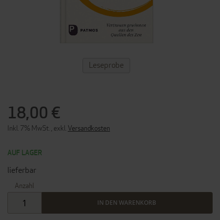
ZUM
Leseprobe
ANFANG
DER
BILDERGALERIE
SPRINGEN
18,00 €
Inkl. 7% MwSt.
,
exkl.
Versandkosten
AUF LAGER
lieferbar
Anzahl
IN DEN WARENKORB