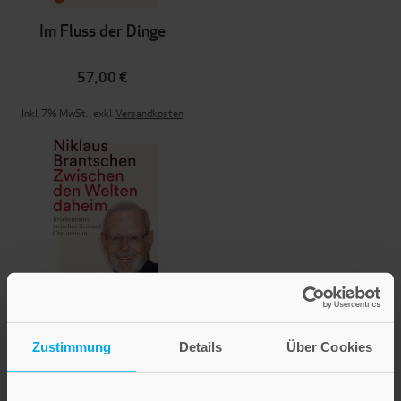
Im Fluss der Dinge
57,00 €
Inkl. 7% MwSt.
,
exkl.
Versandkosten
Zwischen den Welten
daheim
Zustimmung
Details
Über Cookies
22,00 €