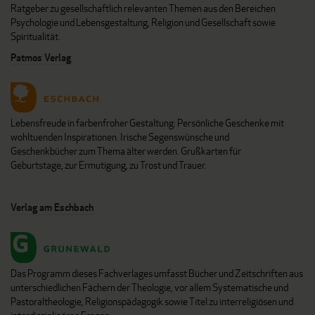
Ratgeber zu gesellschaftlich relevanten Themen aus den Bereichen
Psychologie und Lebensgestaltung, Religion und Gesellschaft sowie
Spiritualität.
Patmos Verlag
Lebensfreude in farbenfroher Gestaltung: Persönliche Geschenke mit
wohltuenden Inspirationen. Irische Segenswünsche und
Geschenkbücher zum Thema älter werden. Grußkarten für
Geburtstage, zur Ermutigung, zu Trost und Trauer.
Verlag am Eschbach
Das Programm dieses Fachverlages umfasst Bücher und Zeitschriften aus
unterschiedlichen Fächern der Theologie, vor allem Systematische und
Pastoraltheologie, Religionspädagogik sowie Titel zu interreligiösen und