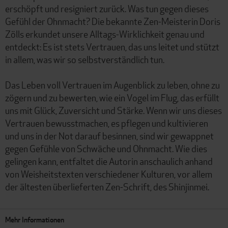
erschöpft und resigniert zurück. Was tun gegen dieses
Gefühl der Ohnmacht? Die bekannte Zen-Meisterin Doris
Zölls erkundet unsere Alltags-Wirklichkeit genau und
entdeckt: Es ist stets Vertrauen, das uns leitet und stützt
in allem, was wir so selbstverständlich tun.
Das Leben voll Vertrauen im Augenblick zu leben, ohne zu
zögern und zu bewerten, wie ein Vogel im Flug, das erfüllt
uns mit Glück, Zuversicht und Stärke. Wenn wir uns dieses
Vertrauen bewusstmachen, es pflegen und kultivieren
und uns in der Not darauf besinnen, sind wir gewappnet
gegen Gefühle von Schwäche und Ohnmacht. Wie dies
gelingen kann, entfaltet die Autorin anschaulich anhand
von Weisheitstexten verschiedener Kulturen, vor allem
der ältesten überlieferten Zen-Schrift, des Shinjinmei.
Mehr Informationen