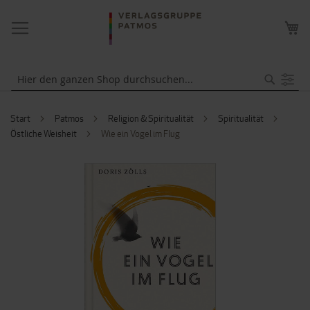
NAVIGATION
ME
UMSCHALTEN
WA
Suche
Start
Patmos
Religion & Spiritualität
Spiritualität
Östliche Weisheit
Wie ein Vogel im Flug
ZUM
ENDE
DER
BILDERGALERIE
SPRINGEN