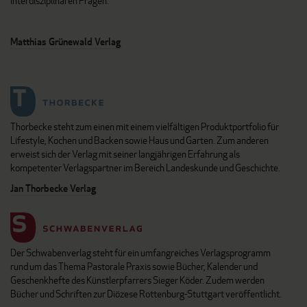
interdisziplinären Fragen.
Matthias Grünewald Verlag
Thorbecke steht zum einen mit einem vielfältigen Produktportfolio für
Lifestyle, Kochen und Backen sowie Haus und Garten. Zum anderen
erweist sich der Verlag mit seiner langjährigen Erfahrung als
kompetenter Verlagspartner im Bereich Landeskunde und Geschichte.
Jan Thorbecke Verlag
Der Schwabenverlag steht für ein umfangreiches Verlagsprogramm
rund um das Thema Pastorale Praxis sowie Bücher, Kalender und
Geschenkhefte des Künstlerpfarrers Sieger Köder. Zudem werden
Bücher und Schriften zur Diözese Rottenburg-Stuttgart veröffentlicht.