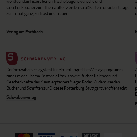
wohltuenden Inspirationen. Irische Segenswünsche und
Geschenkbücher zum Thema älter werden. Grußkarten für Geburtstage,
u
zur Ermutigung, zu Trost und Trauer.
u
Verlag am Eschbach
Der Schwabenverlag steht für ein umfangreiches Verlagsprogramm
P
rund um das Thema Pastorale Praxis sowie Bücher, Kalender und
B
Geschenkhefte des Künstlerpfarrers Sieger Köder. Zudem werden
Bücher und Schriften zur Diözese Rottenburg-Stuttgart veröffentlicht.
Schwabenverlag