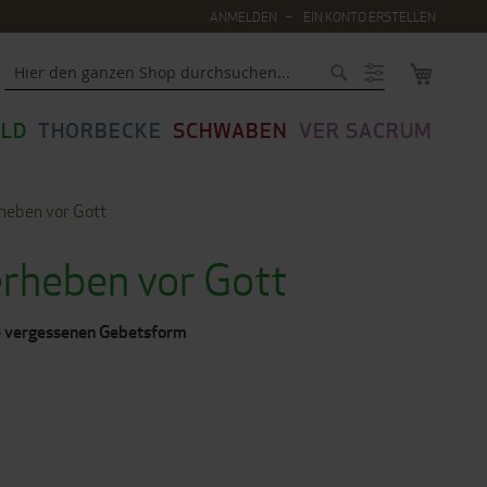
ANMELDEN
EIN KONTO ERSTELLEN
MEIN WA
Suche
LD
THORBECKE
SCHWABEN
VER SACRUM
heben vor Gott
erheben vor Gott
he vergessenen Gebetsform