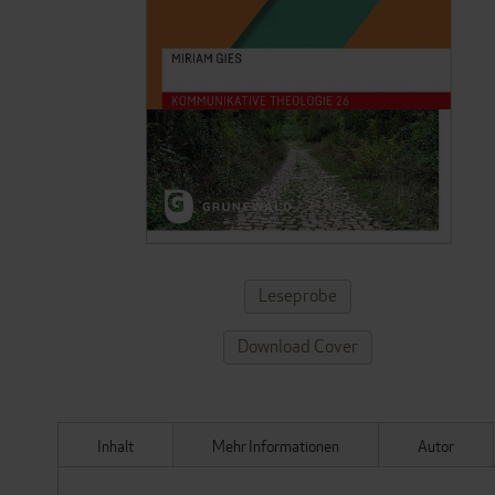
ZUM
Leseprobe
ANFANG
DER
Download Cover
BILDERGALERIE
SPRINGEN
Inhalt
Mehr Informationen
Autor