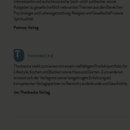
interessante und aufschlussreiche Sach- und Fachbücher sowie
Ratgeber zu gesellschaftlich relevanten Themen aus den Bereichen
Psychologie und Lebensgestaltung, Religion und Gesellschaft sowie
Spiritualität.
Patmos Verlag
Thorbecke steht zum einen mit einem vielfältigen Produktportfolio für
Lifestyle, Kochen und Backen sowie Haus und Garten. Zum anderen
erweist sich der Verlag mit seiner langjährigen Erfahrung als
kompetenter Verlagspartner im Bereich Landeskunde und Geschichte.
Jan Thorbecke Verlag