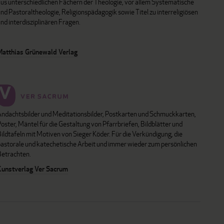
aus unterschiedlichen Fächern der Theologie, vor allem Systematische
nd Pastoraltheologie, Religionspädagogik sowie Titel zu interreligiösen
nd interdisziplinären Fragen.
Matthias Grünewald Verlag
Andachtsbilder und Meditationsbilder, Postkarten und Schmuckkarten,
oster, Mäntel für die Gestaltung von Pfarrbriefen, Bildblätter und
ildtafeln mit Motiven von Sieger Köder. Für die Verkündigung, die
pastorale und katechetische Arbeit und immer wieder zum persönlichen
Betrachten.
Kunstverlag Ver Sacrum