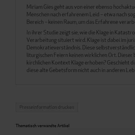
Miriam Gies geht aus von einer ebenso hochaktuel
Menschen nach erfahrenem Leid – etwa nach so
Bereich – keinen Raum, um das Erfahrene verarb
In ihrer Studie zeigt sie, wie die Klage in Katas
Verarbeitung situiert wird. Klage ist dabei im ju
Demokratieverständnis. Diese selbstverständlich
liturgischen Feiern keinen wirklichen Ort. Diese
kirchlichen Kontext Klage erhoben? Geschieht d
diese alte Gebetsform nicht auch in anderen L
Presseinformation drucken
Thematisch verwandte Artikel