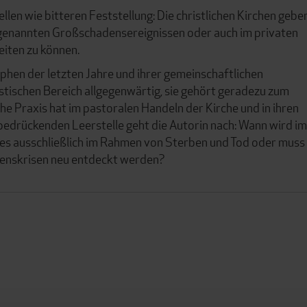
len wie bitteren Feststellung: Die christlichen Kirchen gebe
genannten Großschadensereignissen oder auch im privaten
eiten zu können.
trophen der letzten Jahre und ihrer gemeinschaftlichen
ristischen Bereich allgegenwärtig, sie gehört geradezu zum
e Praxis hat im pastoralen Handeln der Kirche und in ihren
r bedrückenden Leerstelle geht die Autorin nach: Wann wird im
ies ausschließlich im Rahmen von Sterben und Tod oder muss
ebenskrisen neu entdeckt werden?