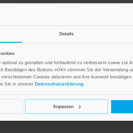
Details
Cookies
optimal zu gestalten und fortlaufend zu verbessern sowie zur 
y
»Selbst-Werdung«
GOTT.MACHT.ÖFFENTLI
ch Bestätigen des Buttons »OK« stimmen Sie der Verwendung un
lernen in Gruppe und
CH
verschiedenen Cookies aktivieren und Ihre Auswahl bestätigen.
Institution
en Sie in unserer
Datenschutzerklärung
.
19,00 €
n
38,00 €
Inkl. 7% MwSt.
,
exkl.
Versandkosten
Anpassen
Inkl. 7% MwSt.
,
exkl.
Versandkosten