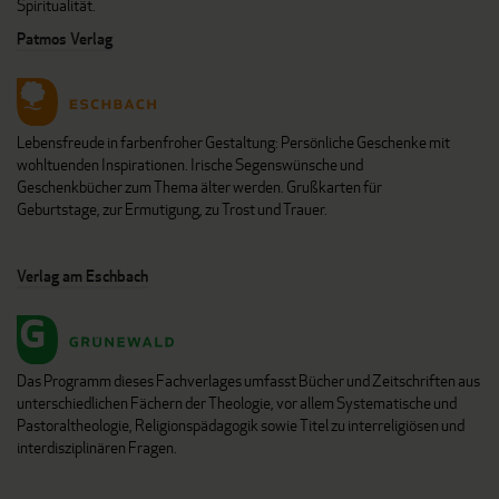
Spiritualität.
Patmos Verlag
Lebensfreude in farbenfroher Gestaltung: Persönliche Geschenke mit
wohltuenden Inspirationen. Irische Segenswünsche und
Geschenkbücher zum Thema älter werden. Grußkarten für
Geburtstage, zur Ermutigung, zu Trost und Trauer.
Verlag am Eschbach
Das Programm dieses Fachverlages umfasst Bücher und Zeitschriften aus
unterschiedlichen Fächern der Theologie, vor allem Systematische und
Pastoraltheologie, Religionspädagogik sowie Titel zu interreligiösen und
interdisziplinären Fragen.