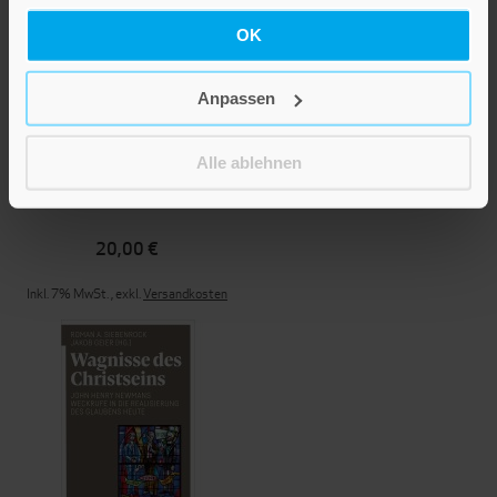
OK
Anpassen
Alle ablehnen
Warum ich ein Christ bin
20,00 €
Inkl. 7% MwSt.
,
exkl.
Versandkosten