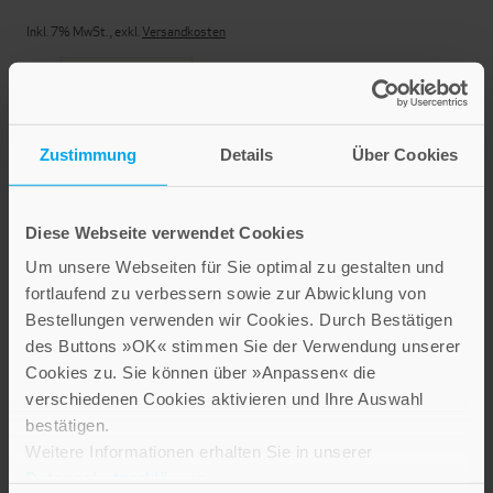
Inkl. 7% MwSt.
,
exkl.
Versandkosten
Zustimmung
Details
Über Cookies
Diese Webseite verwendet Cookies
Um unsere Webseiten für Sie optimal zu gestalten und
Gottes Schwäche für den
fortlaufend zu verbessern sowie zur Abwicklung von
Menschen
Bestellungen verwenden wir Cookies. Durch Bestätigen
des Buttons »OK« stimmen Sie der Verwendung unserer
Cookies zu. Sie können über »Anpassen« die
15,00 €
verschiedenen Cookies aktivieren und Ihre Auswahl
Inkl. 7% MwSt.
,
exkl.
Versandkosten
bestätigen.
Weitere Informationen erhalten Sie in unserer
Datenschutzerklärung
.