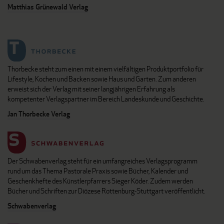
Matthias Grünewald Verlag
Thorbecke steht zum einen mit einem vielfältigen Produktportfolio für
Lifestyle, Kochen und Backen sowie Haus und Garten. Zum anderen
erweist sich der Verlag mit seiner langjährigen Erfahrung als
kompetenter Verlagspartner im Bereich Landeskunde und Geschichte.
Jan Thorbecke Verlag
Der Schwabenverlag steht für ein umfangreiches Verlagsprogramm
rund um das Thema Pastorale Praxis sowie Bücher, Kalender und
Geschenkhefte des Künstlerpfarrers Sieger Köder. Zudem werden
Bücher und Schriften zur Diözese Rottenburg-Stuttgart veröffentlicht.
Schwabenverlag