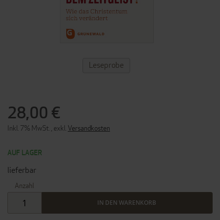
ZUM
Leseprobe
ANFANG
DER
BILDERGALERIE
SPRINGEN
28,00 €
Inkl. 7% MwSt.
,
exkl.
Versandkosten
AUF LAGER
lieferbar
Anzahl
IN DEN WARENKORB