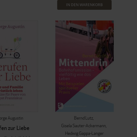
IN DEN WARENKORB
orge Augustin
Bernd Lutz
Gisela Sauter-Ackermann
fen zur Liebe
Hedwig Gappa-Langer