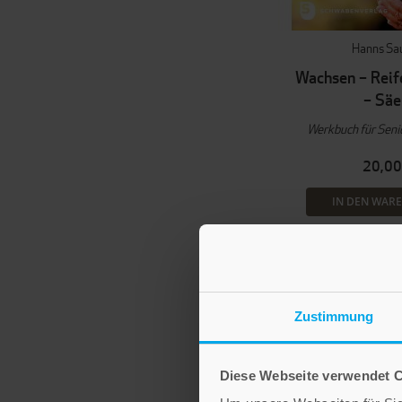
Hanns Sa
Wachsen – Reif
– Säe
Werkbuch für Sen
20,00
IN DEN WAR
Zustimmung
Diese Webseite verwendet 