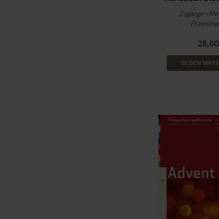
Zugänge – Me
Praxisimp
26,00
IN DEN WAR