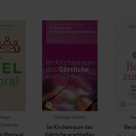
nhäupl
Christoph Schmitt
Ge
-Zumsande
Im Kirchenraum das
Beru
l-Pastoral
Göttliche erschließen