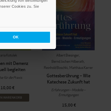
Abwicklung von Bestellungen
serer Cookies zu. Sie
OK
aria Kotulek
Albert Biesinger
Bernd Jochen Hilberath
en mit Demenz
Reinhold Boschki
Matthäus Karrer
uell begleiten
Gottesberührung – Wie
se für die Praxis
Katechese Zukunft hat
10,00 €
Erfahrungen – Modelle –
Ermutigungen
EN WARENKORB
15,00 €