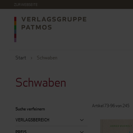
DIREKT
ZUR WEBSEITE
ZUM
INHALT
Start
Schwaben
Schwaben
Artikel
73
-
96
von
245
Suche verfeinern
VERLAGSBEREICH
PREIS