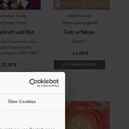
 Schneider-Grube
Isolde Niehüser
te Enzner-Probst
Marie-Luise Langwald
stkraft und Mut
Gott erfahren
 des Frauenreferats in
Band 47
elisch-lutherischen
e in Bayern 1987–1997
14,00 €
25,00 €
IN DEN WARENKORB
EN WARENKORB
Über Cookies