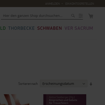
ANMELDEN
EIN KONTO ERSTELLEN
MEIN WA
Suche
LD
THORBECKE
SCHWABEN
VER SACRUM
Sortieren nach
IN
AUFSTEI
REIHENF