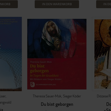
ENKORB
IN DEN WARENKORB
IN D
üser
Theresia Sauer-Mok
Sieger Köder
Diözese R
Langwald
Du bist geborgen
Do
it
»St