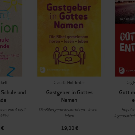
kelt
Claudia Hofrichter
Dag H
, Schule und
Gastgeber in Gottes
Gott m
nde
Namen
e
ens von A bis Z
Die Bibel gemeinsam hören – lesen –
Impulse
rklärt
leben
Jugendarbei
 €
19,00 €