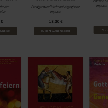
Ehe und Fam
Impulse 
thoden –
Predigten und kirchenpädagogische
ulse
Impulse
 €
18,00 €
IN D
ENKORB
IN DEN WARENKORB