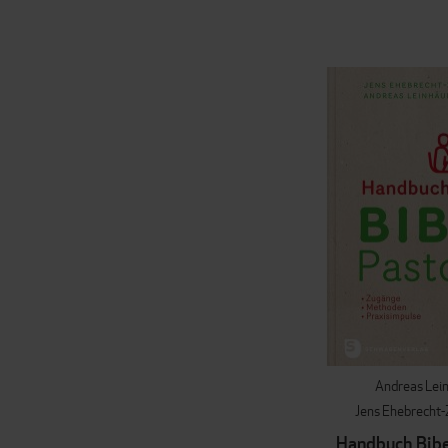
Andreas Lei
Jens Ehebrecht
Handbuch Bibe