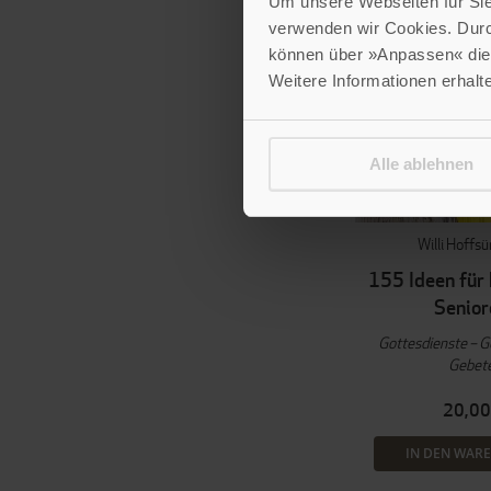
Um unsere Webseiten für Sie 
verwenden wir Cookies. Dur
können über »Anpassen« die 
Weitere Informationen erhalt
Alle ablehnen
Willi Hoff
155 Ideen für 
Senior
Gottesdienste – G
Gebet
20,00
IN DEN WAR