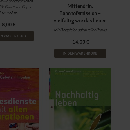
ilie christlich leben -
Mittendrin.
für Paare von Papst
Franziskus
Bahnhofsmission –
vielfältig wie das Leben
8,00 €
Mit Beispielen spiritueller Praxis
EN WARENKORB
14,00 €
IN DEN WARENKORB