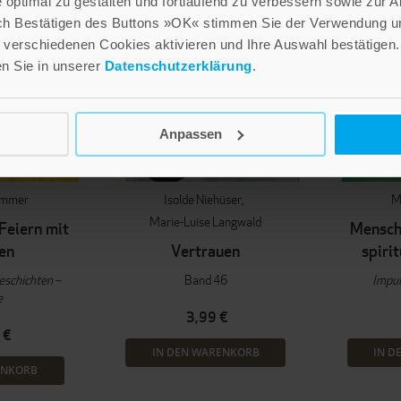
optimal zu gestalten und fortlaufend zu verbessern sowie zur 
ch Bestätigen des Buttons »OK« stimmen Sie der Verwendung un
verschiedenen Cookies aktivieren und Ihre Auswahl bestätigen.
en Sie in unserer
Datenschutzerklärung
.
Anpassen
sümmer
Isolde Niehüser
M
Marie-Luise Langwald
Feiern mit
Mensch
en
Vertrauen
spirit
eschichten –
Band 46
Impul
e
3,99 €
 €
IN DEN WARENKORB
IN D
ENKORB