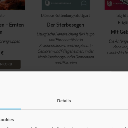
uter
Diözese Rottenburg-Stuttgart
Sigrid
Brigit
en – Ernten
Der Sterbesegen
n
Mit Gei
Liturgische Handreichung für Haupt-
und Ehrenamtliche in
iorengruppen
Die Anfänge
Krankenhäusern und Hospizen, in
der evang
Senioren- und Pflegeheimen, in der
Landeskirch
 €
Notfallseelsorge und in Gemeinden
und Pfarreien
ENKORB
14,90 €
IN D
IN DEN WARENKORB
Details
Cookies