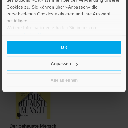
des Buttons »OK« stimmen Sie der Verwendung unserer
Cookies zu. Sie können über »Anpassen« die
verschiedenen Cookies aktivieren und Ihre Auswahl
bestätigen.
Wie digital wollen wir
Weitere Informationen erhalten Sie in unserer
leben?
Datenschutzerklärung
.
24,00 €
OK
Inkl. 7% MwSt.
,
exkl.
Versandkosten
Anpassen
Alle ablehnen
Der behauste Mensch