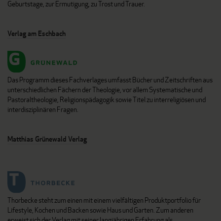
Geburtstage, zur Ermutigung, zu Trost und Trauer.
Verlag am Eschbach
Das Programm dieses Fachverlages umfasst Bücher und Zeitschriften aus
unterschiedlichen Fächern der Theologie, vor allem Systematische und
Pastoraltheologie, Religionspädagogik sowie Titel zu interreligiösen und
interdisziplinären Fragen.
Matthias Grünewald Verlag
Thorbecke steht zum einen mit einem vielfältigen Produktportfolio für
Lifestyle, Kochen und Backen sowie Haus und Garten. Zum anderen
erweist sich der Verlag mit seiner langjährigen Erfahrung als