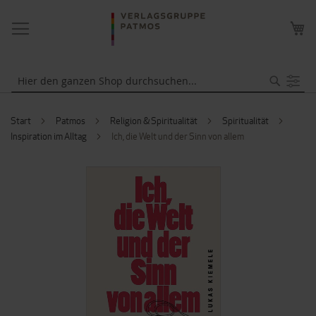
NAVIGATION
ME
UMSCHALTEN
WA
Suche
Start
Patmos
Religion & Spiritualität
Spiritualität
Inspiration im Alltag
Ich, die Welt und der Sinn von allem
ZUM
ENDE
DER
BILDERGALERIE
SPRINGEN