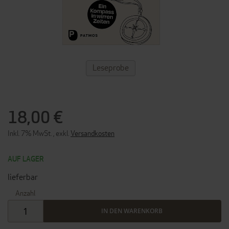
ZUM
Leseprobe
ANFANG
DER
BILDERGALERIE
SPRINGEN
18,00 €
Inkl. 7% MwSt.
,
exkl.
Versandkosten
AUF LAGER
lieferbar
Anzahl
IN DEN WARENKORB