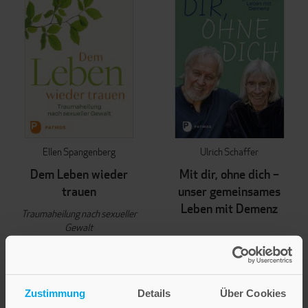
Ellen Spangenberg
Ulrich Schaffer
Dem Leben wieder
Mit dir, ohne dich –
trauen
unser gemeinsames
Leben mit Demenz
Traumaheilung nach sexueller
Gewalt
28,00 €
22,00 €
IN DEN WARENKORB
IN DEN WARENKORB
Zustimmung
Details
Über Cookies