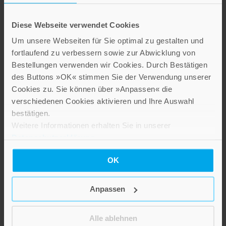
Diese Webseite verwendet Cookies
Um unsere Webseiten für Sie optimal zu gestalten und
fortlaufend zu verbessern sowie zur Abwicklung von
Bestellungen verwenden wir Cookies. Durch Bestätigen
des Buttons »OK« stimmen Sie der Verwendung unserer
Cookies zu. Sie können über »Anpassen« die
verschiedenen Cookies aktivieren und Ihre Auswahl
bestätigen.
Weitere Informationen erhalten Sie in unserer
Verena Kast
Brigitte Dorst
Datenschutzerklärung
.
Christiane Neuen
Das Wissen des
OK
Verena Kast – Leben
Herzens
ist Beziehung
Analytische Psychologie und
Anpassen
Spiritualität
Vom Selbst zur Welt
24,00 €
22,00 €
Alle ablehnen