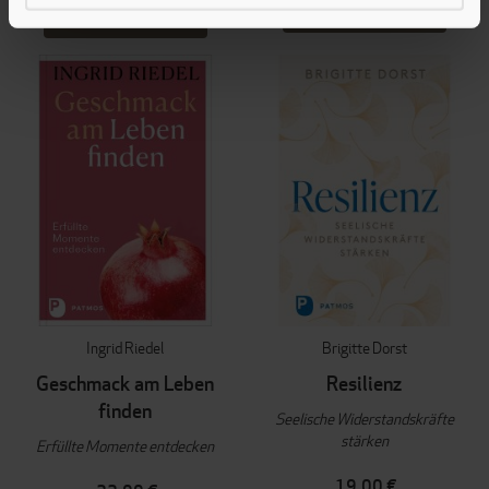
IN DEN WARENKORB
IN DEN WARENKORB
Ingrid Riedel
Brigitte Dorst
Geschmack am Leben
Resilienz
finden
Seelische Widerstandskräfte
stärken
Erfüllte Momente entdecken
19,00 €