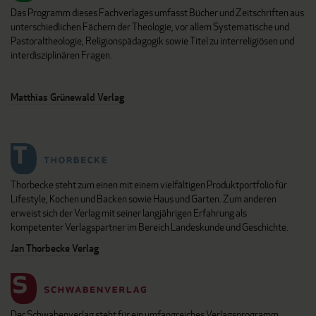
Das Programm dieses Fachverlages umfasst Bücher und Zeitschriften aus
unterschiedlichen Fächern der Theologie, vor allem Systematische und
Pastoraltheologie, Religionspädagogik sowie Titel zu interreligiösen und
interdisziplinären Fragen.
Matthias Grünewald Verlag
Thorbecke steht zum einen mit einem vielfältigen Produktportfolio für
Lifestyle, Kochen und Backen sowie Haus und Garten. Zum anderen
erweist sich der Verlag mit seiner langjährigen Erfahrung als
kompetenter Verlagspartner im Bereich Landeskunde und Geschichte.
Jan Thorbecke Verlag
Der Schwabenverlag steht für ein umfangreiches Verlagsprogramm