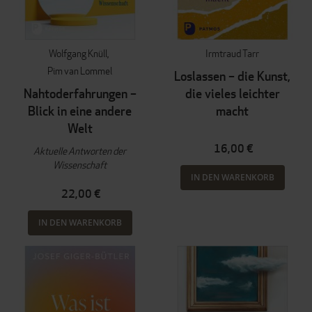
Wolfgang Knüll
Irmtraud Tarr
Pim van Lommel
Loslassen – die Kunst,
Nahtoderfahrungen –
die vieles leichter
Blick in eine andere
macht
Welt
16,00 €
Aktuelle Antworten der
Wissenschaft
IN DEN WARENKORB
22,00 €
IN DEN WARENKORB