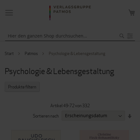
NAVIGATION
ME
UMSCHALTEN
WA
Suche
Start
Patmos
Psychologie & Lebensgestaltung
Psychologie & Lebensgestaltung
Produkte filtern
Artikel
49
-
72
von
332
IN
Sortieren nach
AUF
REI