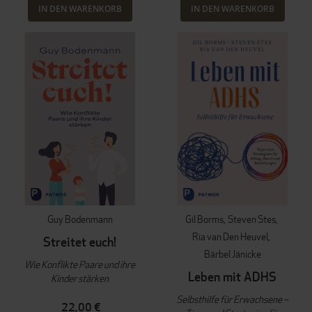
IN DEN WARENKORB
IN DEN WARENKORB
Guy Bodenmann
Gil Borms
Steven Stes
Ria van Den Heuvel
Streitet euch!
Bärbel Jänicke
Wie Konflikte Paare und ihre
Leben mit ADHS
Kinder stärken
Selbsthilfe für Erwachsene –
22,00 €