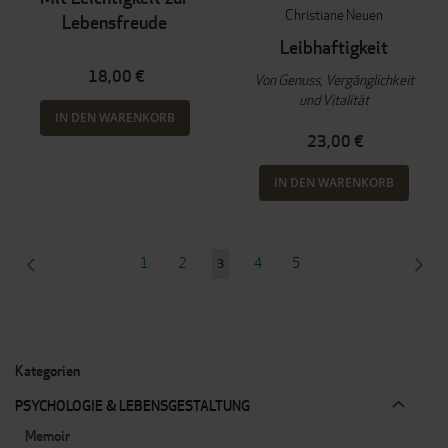
Christiane Neuen
Lebensfreude
Leibhaftigkeit
18,00 €
Von Genuss, Vergänglichkeit
und Vitalität
IN DEN WARENKORB
23,00 €
IN DEN WARENKORB
Seite
SEITE
ZURÜCK
Seite
Seite
Seite
Seite
SEI
WEI
1
2
4
5
Sie
3
lesen
gerade
Seite
Kategorien
PSYCHOLOGIE & LEBENSGESTALTUNG
Memoir