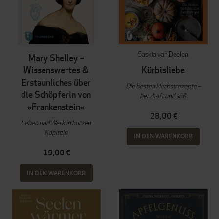
Saskia van Deelen
Mary Shelley –
Wissenswertes &
Kürbisliebe
Erstaunliches über
Die besten Herbstrezepte –
die Schöpferin von
herzhaft und süß
»Frankenstein«
28,00 €
Leben und Werk in kurzen
Kapiteln
IN DEN WARENKORB
19,00 €
IN DEN WARENKORB