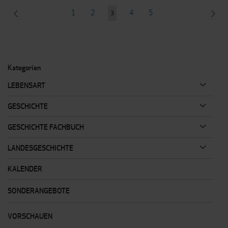
Seite
SEITE
ZURÜCK
Seite
Seite
Seite
Seite
SEI
WEI
1
2
4
5
Sie
3
lesen
gerade
Seite
Kategorien
LEBENSART
GESCHICHTE
GESCHICHTE FACHBUCH
LANDESGESCHICHTE
KALENDER
SONDERANGEBOTE
VORSCHAUEN