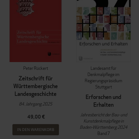
Peter Rückert
Landesamt für
Denkmalpflege im
Zeitschrift für
Regierungspräsidium
Württembergische
Stuttgart
Landesgeschichte
Erforschen und
84. Jahrgang 2025
Erhalten
Jahresbericht der Bau- und
49,00 €
Kunstdenkmalpflege in
Baden-Württemberg 2024
IN DEN WARENKORB
Band 7