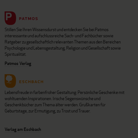
Stillen Sie Ihren Wissensdurst und entdecken Sie bei Patmos
interessante und aufschlussreiche Sach- und Fachbücher sowie
Ratgeber zu gesellschaftlich relevanten Themen aus den Bereichen
Psychologie und Lebensgestaltung, Religion und Gesellschaft sowie
Spiritualität.
Patmos Verlag
Lebensfreude in farbenfroher Gestaltung: Persönliche Geschenke mit
wohltuenden Inspirationen. Irische Segenswünsche und
Geschenkbücher zum Thema älter werden. Grußkarten für
Geburtstage, zur Ermutigung, zu Trost und Trauer.
Verlag am Eschbach