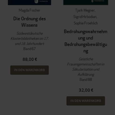
Magda Fischer
Tjark Wegner
Sigrid Hirbodian
Die Ordnung des
Sophie Froehlich
Wissens
Bedrohungswahrnehm
Südwestdeutsche
ung und
Klosterbibliotheken im 17.
und 18. Jahrhundert
Bedrohungsbewältigu
Band 67
ng
Geistliche
88,00 €
Frauengemeinschaften in
Säkularisation und
IN DEN WARENKORB
Aufklärung
Band 88
32,00 €
IN DEN WARENKORB