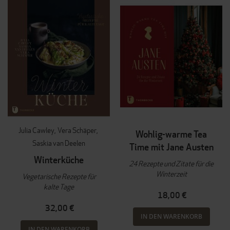
Julia Cawley
Vera Schäper
Wohlig-warme Tea
Saskia van Deelen
Time mit Jane Austen
Winterküche
24 Rezepte und Zitate für die
Winterzeit
Vegetarische Rezepte für
kalte Tage
18,00 €
32,00 €
IN DEN WARENKORB
IN DEN WARENKORB