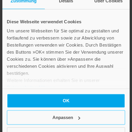
Zustimmung
Details
Über Cookies
The Politics of
– 55 erstaunliche Fakten
Interpretation: The
12,00 €
Bible and the
Diese Webseite verwendet Cookies
Formation of Legal
IN DEN WARENKORB
Um unsere Webseiten für Sie optimal zu gestalten und
Authority in the Early
fortlaufend zu verbessern sowie zur Abwicklung von
Middle Ages
Bestellungen verwenden wir Cookies. Durch Bestätigen
Band 17
des Buttons »OK« stimmen Sie der Verwendung unserer
Cookies zu. Sie können über »Anpassen« die
42,00 €
verschiedenen Cookies aktivieren und Ihre Auswahl
bestätigen.
IN DEN WARENKORB
Weitere Informationen erhalten Sie in unserer
Datenschutzerklärung
.
OK
Anpassen