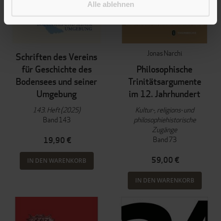
Alle ablehnen
Jonas Narchi
Schriften des Vereins
für Geschichte des
Philosophische
Bodensees und seiner
Trinitätsargumente
Umgebung
im 12. Jahrhundert
143. Heft (2025)
Kultur-, religions- und
Band 143
philosophiehistorische
Zugänge
Band 73
19,90 €
59,00 €
IN DEN WARENKORB
IN DEN WARENKORB