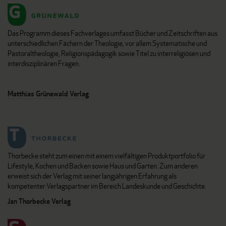
Das Programm dieses Fachverlages umfasst Bücher und Zeitschriften aus
unterschiedlichen Fächern der Theologie, vor allem Systematische und
Pastoraltheologie, Religionspädagogik sowie Titel zu interreligiösen und
interdisziplinären Fragen.
Matthias Grünewald Verlag
Thorbecke steht zum einen mit einem vielfältigen Produktportfolio für
Lifestyle, Kochen und Backen sowie Haus und Garten. Zum anderen
erweist sich der Verlag mit seiner langjährigen Erfahrung als
kompetenter Verlagspartner im Bereich Landeskunde und Geschichte.
Jan Thorbecke Verlag