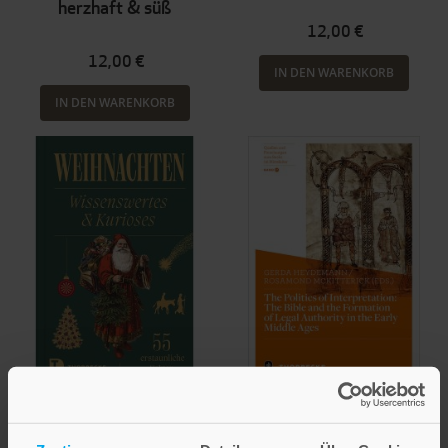
herzhaft & süß
12,00 €
12,00 €
IN DEN WARENKORB
IN DEN WARENKORB
Gerda Heydemann
Weihnachten
Rosamond McKitterick
Wissenswertes und Kurioses