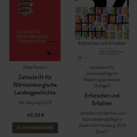
Peter Rückert
Landesamt für
Denkmalpflege im
Zeitschrift für
Regierungspräsidium
Württembergische
Stuttgart
Landesgeschichte
Erforschen und
84. Jahrgang 2025
Erhalten
Jahresbericht der Bau- und
49,00 €
Kunstdenkmalpflege in
Baden-Württemberg 2024
IN DEN WARENKORB
Band 7