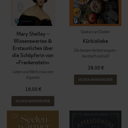
Saskia van Deelen
Mary Shelley –
Wissenswertes &
Kürbisliebe
Erstaunliches über
Die besten Herbstrezepte –
die Schöpferin von
herzhaft und süß
»Frankenstein«
28,00 €
Leben und Werk in kurzen
Kapiteln
IN DEN WARENKORB
19,00 €
IN DEN WARENKORB