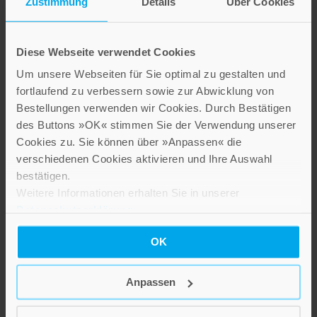
Zustimmung
Details
Über Cookies
The Politics of
– 55 erstaunliche Fakten
Interpretation: The
12,00 €
Bible and the
Diese Webseite verwendet Cookies
Formation of Legal
IN DEN WARENKORB
Um unsere Webseiten für Sie optimal zu gestalten und
Authority in the Early
fortlaufend zu verbessern sowie zur Abwicklung von
Middle Ages
Bestellungen verwenden wir Cookies. Durch Bestätigen
Band 17
des Buttons »OK« stimmen Sie der Verwendung unserer
Cookies zu. Sie können über »Anpassen« die
42,00 €
verschiedenen Cookies aktivieren und Ihre Auswahl
bestätigen.
IN DEN WARENKORB
Weitere Informationen erhalten Sie in unserer
Datenschutzerklärung
.
OK
Anpassen