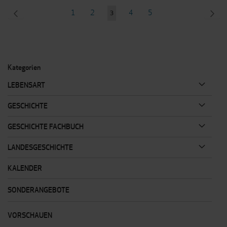
Seite
SEITE
ZURÜCK
Seite
Seite
Seite
Seite
SEI
WEI
1
2
4
5
Sie
3
lesen
gerade
Seite
Kategorien
LEBENSART
GESCHICHTE
GESCHICHTE FACHBUCH
LANDESGESCHICHTE
KALENDER
SONDERANGEBOTE
VORSCHAUEN