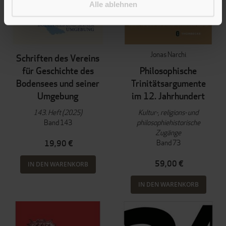
Alle ablehnen
Jonas Narchi
Schriften des Vereins
für Geschichte des
Philosophische
Bodensees und seiner
Trinitätsargumente
Umgebung
im 12. Jahrhundert
143. Heft (2025)
Kultur-, religions- und
Band 143
philosophiehistorische
Zugänge
Band 73
19,90 €
59,00 €
IN DEN WARENKORB
IN DEN WARENKORB