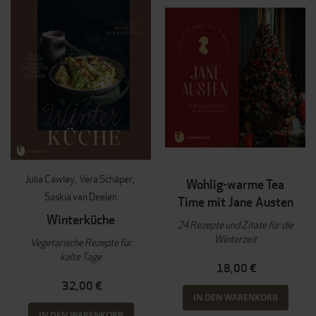
Julia Cawley
Vera Schäper
Wohlig-warme Tea
Saskia van Deelen
Time mit Jane Austen
Winterküche
24 Rezepte und Zitate für die
Winterzeit
Vegetarische Rezepte für
kalte Tage
18,00 €
32,00 €
IN DEN WARENKORB
IN DEN WARENKORB