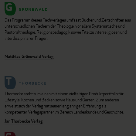
Das Programm dieses Fachverlages umfasst Bücher und Zeitschriften aus
unterschiedlichen Fächern der Theologie, vor allem Systematische und
Pastoraltheologie, Religionspädagogik sowie Titel zu interreligiösen und
interdisziplinären Fragen.
Matthias Grünewald Verlag
Thorbecke steht zum einen mit einem vielfältigen Produktportfolio für
Lifestyle, Kochen und Backen sowie Haus und Garten. Zum anderen
erweist sich der Verlag mit seiner langjährigen Erfahrung als
kompetenter Verlagspartner im Bereich Landeskunde und Geschichte.
Jan Thorbecke Verlag