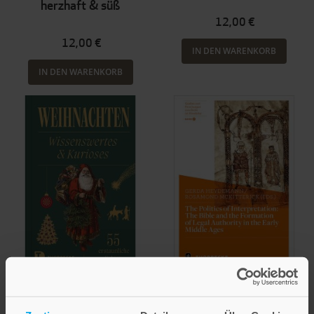
herzhaft & süß
12,00 €
12,00 €
IN DEN WARENKORB
IN DEN WARENKORB
Gerda Heydemann
Weihnachten
Rosamond McKitterick
Wissenswertes und Kurioses