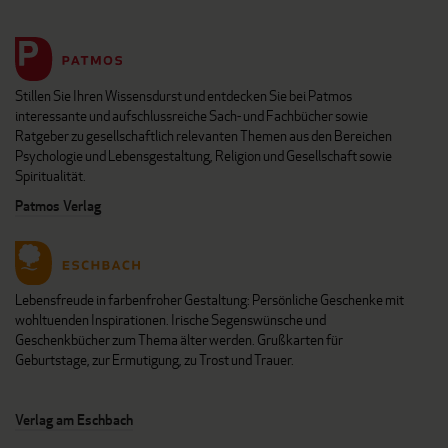
Stillen Sie Ihren Wissensdurst und entdecken Sie bei Patmos
interessante und aufschlussreiche Sach- und Fachbücher sowie
Ratgeber zu gesellschaftlich relevanten Themen aus den Bereichen
Psychologie und Lebensgestaltung, Religion und Gesellschaft sowie
Spiritualität.
Patmos Verlag
Lebensfreude in farbenfroher Gestaltung: Persönliche Geschenke mit
wohltuenden Inspirationen. Irische Segenswünsche und
Geschenkbücher zum Thema älter werden. Grußkarten für
Geburtstage, zur Ermutigung, zu Trost und Trauer.
Verlag am Eschbach