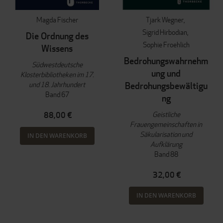
Magda Fischer
Tjark Wegner
Sigrid Hirbodian
Die Ordnung des
Sophie Froehlich
Wissens
Bedrohungswahrnehm
Südwestdeutsche
ung und
Klosterbibliotheken im 17.
und 18. Jahrhundert
Bedrohungsbewältigu
Band 67
ng
Geistliche
88,00 €
Frauengemeinschaften in
Säkularisation und
IN DEN WARENKORB
Aufklärung
Band 88
32,00 €
IN DEN WARENKORB