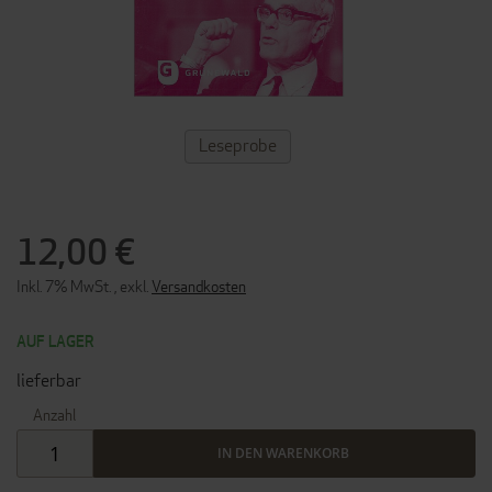
ZUM
Leseprobe
ANFANG
DER
BILDERGALERIE
SPRINGEN
12,00 €
Inkl. 7% MwSt.
,
exkl.
Versandkosten
AUF LAGER
lieferbar
Anzahl
IN DEN WARENKORB