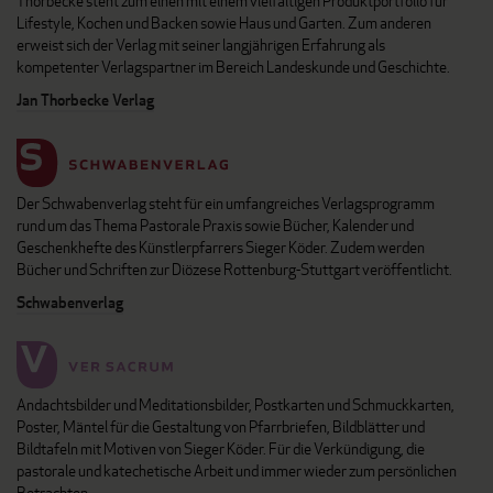
Thorbecke steht zum einen mit einem vielfältigen Produktportfolio für
Lifestyle, Kochen und Backen sowie Haus und Garten. Zum anderen
erweist sich der Verlag mit seiner langjährigen Erfahrung als
kompetenter Verlagspartner im Bereich Landeskunde und Geschichte.
Jan Thorbecke Verlag
Der Schwabenverlag steht für ein umfangreiches Verlagsprogramm
rund um das Thema Pastorale Praxis sowie Bücher, Kalender und
Geschenkhefte des Künstlerpfarrers Sieger Köder. Zudem werden
Bücher und Schriften zur Diözese Rottenburg-Stuttgart veröffentlicht.
Schwabenverlag
Andachtsbilder und Meditationsbilder, Postkarten und Schmuckkarten,
Poster, Mäntel für die Gestaltung von Pfarrbriefen, Bildblätter und
Bildtafeln mit Motiven von Sieger Köder. Für die Verkündigung, die
pastorale und katechetische Arbeit und immer wieder zum persönlichen
Betrachten.