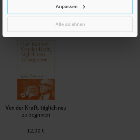
werden
Anpassen
12,00 €
Alle ablehnen
Inkl. 7% MwSt.
,
exkl.
Versandkosten
Von der Kraft, täglich neu
zu beginnen
12,00 €