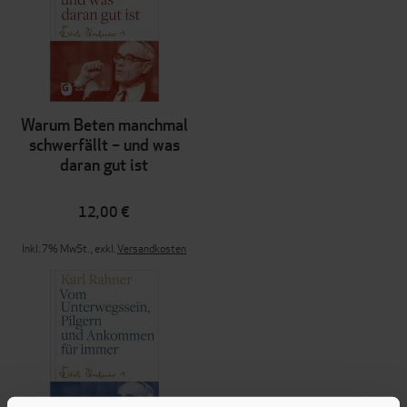
Warum Beten manchmal
schwerfällt – und was
daran gut ist
12,00 €
Inkl. 7% MwSt.
,
exkl.
Versandkosten