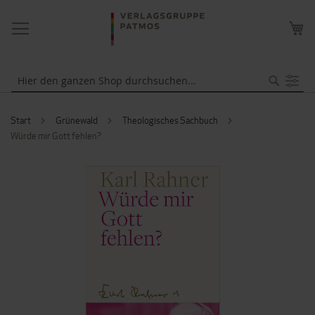
NAVIGATION
ME
UMSCHALTEN
WA
Suche
Start
Grünewald
Theologisches Sachbuch
Würde mir Gott fehlen?
ZUM
ENDE
DER
BILDERGALERIE
SPRINGEN