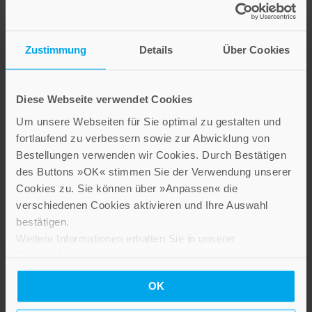
Vom Unterwegssein,
Zustimmung
Details
Über Cookies
Pilgern und Ankommen
für immer
Diese Webseite verwendet Cookies
12,00 €
Um unsere Webseiten für Sie optimal zu gestalten und
fortlaufend zu verbessern sowie zur Abwicklung von
Inkl. 7% MwSt.
,
exkl.
Versandkosten
Bestellungen verwenden wir Cookies. Durch Bestätigen
des Buttons »OK« stimmen Sie der Verwendung unserer
Cookies zu. Sie können über »Anpassen« die
verschiedenen Cookies aktivieren und Ihre Auswahl
bestätigen.
Weitere Informationen erhalten Sie in unserer
Datenschutzerklärung
.
OK
Im Alltag nicht alltäglich