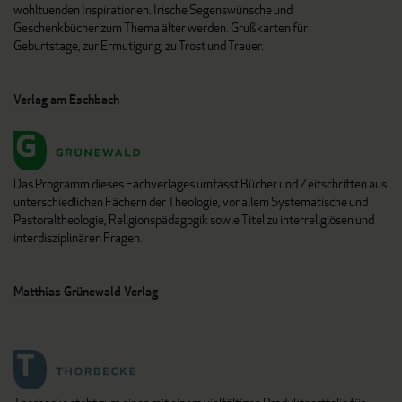
wohltuenden Inspirationen. Irische Segenswünsche und
Geschenkbücher zum Thema älter werden. Grußkarten für
Geburtstage, zur Ermutigung, zu Trost und Trauer.
Verlag am Eschbach
Das Programm dieses Fachverlages umfasst Bücher und Zeitschriften aus
unterschiedlichen Fächern der Theologie, vor allem Systematische und
Pastoraltheologie, Religionspädagogik sowie Titel zu interreligiösen und
interdisziplinären Fragen.
Matthias Grünewald Verlag