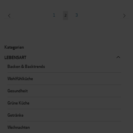
Seite
SEITE
ZURÜCK
Seite
Seite
SEI
WEI
1
3
Sie
2
lesen
gerade
Seite
Kategorien
LEBENSART
Backen & Backtrends
Wohlfühlküche
Gesundheit
Grüne Küche
Getränke
Weihnachten