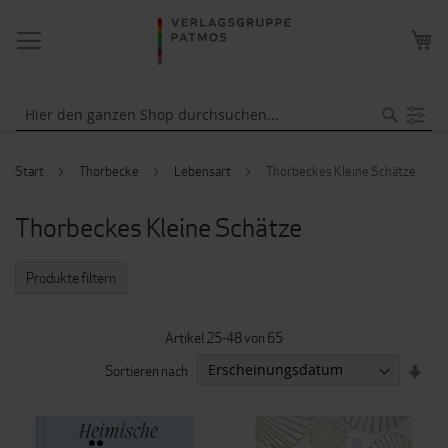
NAVIGATION
ME
UMSCHALTEN
WA
Suche
Start
Thorbecke
Lebensart
Thorbeckes Kleine Schätze
Thorbeckes Kleine Schätze
Produkte filtern
Artikel
25
-
48
von
65
IN
Sortieren nach
AUF
REI