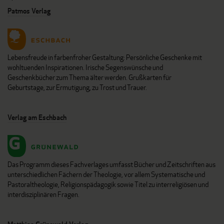
Patmos Verlag
Lebensfreude in farbenfroher Gestaltung: Persönliche Geschenke mit
wohltuenden Inspirationen. Irische Segenswünsche und
Geschenkbücher zum Thema älter werden. Grußkarten für
Geburtstage, zur Ermutigung, zu Trost und Trauer.
Verlag am Eschbach
Das Programm dieses Fachverlages umfasst Bücher und Zeitschriften aus
unterschiedlichen Fächern der Theologie, vor allem Systematische und
Pastoraltheologie, Religionspädagogik sowie Titel zu interreligiösen und
interdisziplinären Fragen.