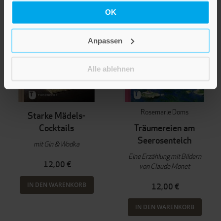
OK
Anpassen
Alle ablehnen
Rosemarie Doms
Starke Mädels-
Cocktails
Träumereien am
Seerosenteich
mit Gin & Wodka
Eine Erzählung mit Bildern
12,00 €
von Claude Monet
IN DEN WARENKORB
12,00 €
IN DEN WARENKORB