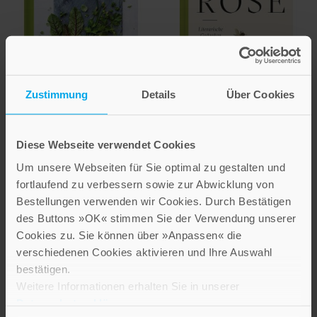
Zustimmung
Details
Über Cookies
Rosemarie Doms
Diese Webseite verwendet Cookies
Kräuter – Herzhaft
und süß
Im Garten der Rose
Um unsere Webseiten für Sie optimal zu gestalten und
fortlaufend zu verbessern sowie zur Abwicklung von
Literarische Gedanken zur
Bestellungen verwenden wir Cookies. Durch Bestätigen
Königin der Blumen
12,00 €
des Buttons »OK« stimmen Sie der Verwendung unserer
12,00 €
Cookies zu. Sie können über »Anpassen« die
IN DEN WARENKORB
verschiedenen Cookies aktivieren und Ihre Auswahl
IN DEN WARENKORB
bestätigen.
Weitere Informationen erhalten Sie in unserer
Datenschutzerklärung
.