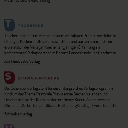
Matthias Grünewald Verlag
Thorbecke steht zum einen mit einem vielfältigen Produktportfolio für
Lifestyle, Kochen und Backen sowie Haus und Garten. Zum anderen
erweist sich der Verlag mit seiner langjährigen Erfahrung als
kompetenter Verlagspartner im Bereich Landeskunde und Geschichte.
Jan Thorbecke Verlag
Der Schwabenverlag steht für ein umfangreiches Verlagsprogramm
rund um das Thema Pastorale Praxis sowie Bücher, Kalender und
Geschenkhefte des Künstlerpfarrers Sieger Köder. Zudem werden
Bücher und Schriften zur Diözese Rottenburg-Stuttgart veröffentlicht.
Schwabenverlag