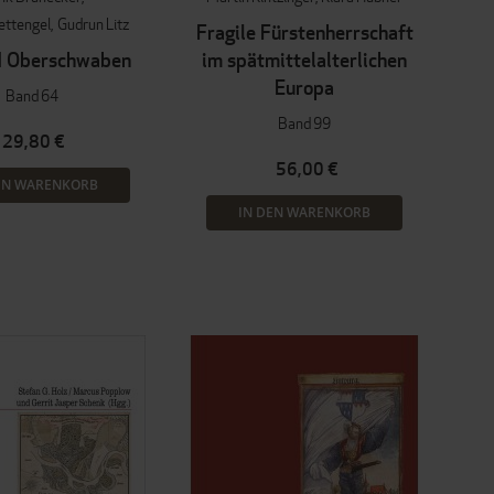
ettengel
Gudrun Litz
Fragile Fürstenherrschaft
d Oberschwaben
im spätmittelalterlichen
Europa
Band 64
Band 99
29,80 €
56,00 €
EN WARENKORB
IN DEN WARENKORB