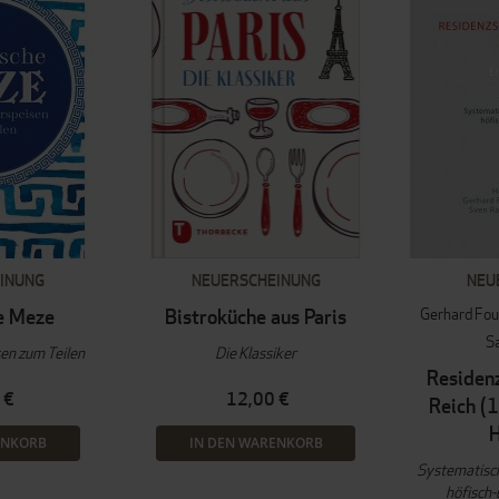
INUNG
NEUERSCHEINUNG
NEU
Gerhard Fo
e Meze
Bistroküche aus Paris
S
en zum Teilen
Die Klassiker
Residen
 €
12,00 €
Reich (
ENKORB
IN DEN WARENKORB
Systematisc
höfisch