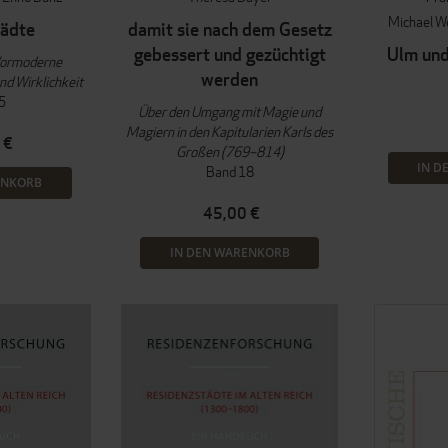
Michael W
tädte
damit sie nach dem Gesetz
gebessert und gezüchtigt
Ulm un
Vormoderne
werden
nd Wirklichkeit
5
Über den Umgang mit Magie und
Magiern in den Kapitularien Karls des
 €
Großen (769–814)
IN D
Band 18
ENKORB
45,00 €
IN DEN WARENKORB