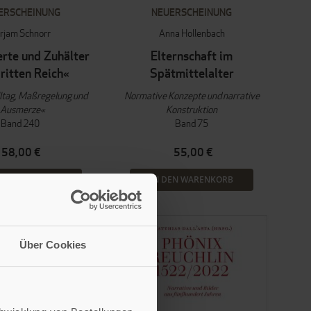
ERSCHEINUNG
NEUERSCHEINUNG
rjam Schnorr
Anna Hollenbach
erte und Zuhälter
Elternschaft im
ritten Reich«
Spätmittelalter
ltag, Maßregelung und
Normative Konzepte und narrative
Ausmerze«
Konstruktion
Band 240
Band 75
58,00 €
55,00 €
EN WARENKORB
IN DEN WARENKORB
Über Cookies