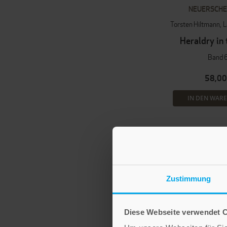
NEUERSCHE
Torsten Hiltmann
L
Heraldry in 
Band 
58,00
IN DEN WAR
Zustimmung
Diese Webseite verwendet 