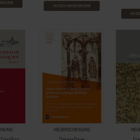
ENKORB
IN DEN WARENKORB
IN D
INUNG
NEUERSCHEINUNG
NEU
Enno Bünz
Theresa Bayer
Fra