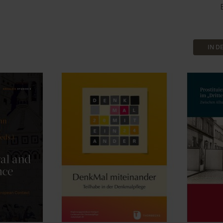
B
IN D