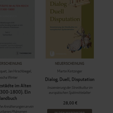
ERSCHEINUNG
NEUERSCHEINUNG
uquet
Jan Hirschbiegel
Martin Kintzinger
ascha Winter
Dialog, Duell, Disputation
zstädte im Alten
Inszenierung der Streitkultur im
1300-1800). Ein
europäischen Spätmittelalter
Handbuch
28,00 €
he Annäherungen an ein
-urbanes Phänomen
IN DEN WARENKORB