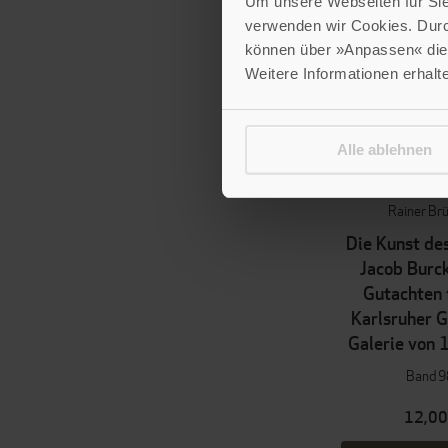
Um unsere Webseiten für Sie 
verwenden wir Cookies. Dur
können über »Anpassen« die 
Weitere Informationen erhalt
Alle ablehnen
NEUERSCHE
Rainer Br
Die Kunst de
Jacob Burc
Gutachten 
Karlsruher 
Galerie von
Band 9
12,00