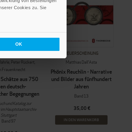
Abwicklung von Bestellungen
serer Cookies zu. Sie
OK
ERSCHEINUNG
NEUERSCHEINUNG
ährle
Peter Rückert
Matthias Dall'Asta
n Frauenknecht
Phönix Reuchlin - Narrative
 Schätze aus 750
und Bilder aus fünfhundert
ren deutsch-
Jahren
cher Begegnungen
Band 13
uch und Katalog zur
35,00 €
 im Hauptstaatsarchiv
Stuttgart
IN DEN WARENKORB
Band 97