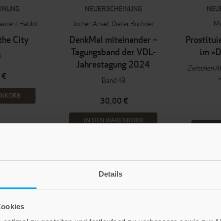
INUNG
NEUERSCHEINUNG
NEU
aurent Hablot
Jochen Ansel
Dieter Büchner
Mi
the City
DenkMal miteinander –
Prostitui
Tagungsband der VDL-
im »D
6
Jahrestagung 2024
Zwischen Al
 €
»
Band 49
ENKORB
30,00 €
IN DEN WARENKORB
IN D
Details
Cookies