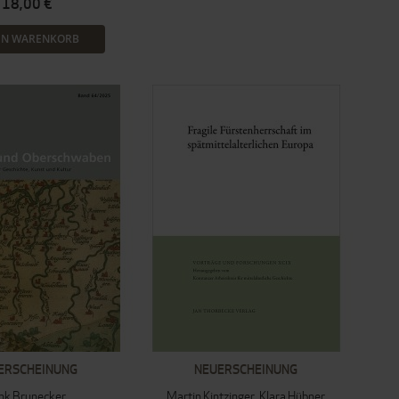
18,00 €
EN WARENKORB
ERSCHEINUNG
NEUERSCHEINUNG
nk Brunecker
Martin Kintzinger
Klara Hübner