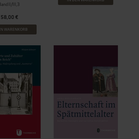
and II/III,3
58,00 €
EN WARENKORB