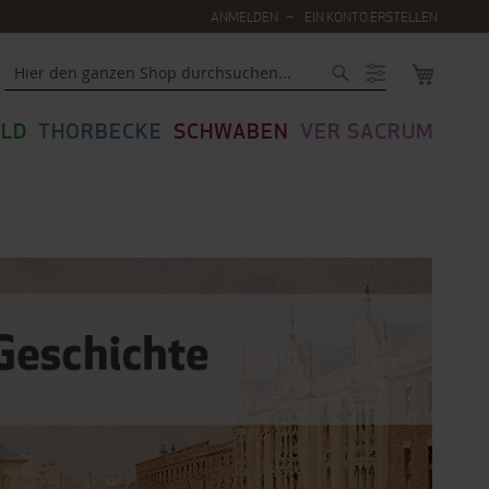
ANMELDEN
EIN KONTO ERSTELLEN
MEIN WA
Suche
LD
THORBECKE
SCHWABEN
VER SACRUM