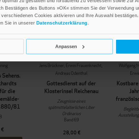
optimal zu gestalten und fortlaufend zu verbessern sowie zur 
ch Bestätigen des Buttons »OK« stimmen Sie der Verwendung un
verschiedenen Cookies aktivieren und Ihre Auswahl bestätigen.
en Sie in unserer
Datenschutzerklärung
.
Anpassen
INUNG
NEUERSCHEINUNG
NEU
üning
Jens Brückner
Erwin Frauenknecht
Wolfgang M
Andreas Odenthal
Erwi
s Sehens.
khardts
Gottesdienst auf der
Kostbare
für die
Klosterinsel Reichenau
Jah
Gemälde-
französis
Zeugnisse eines
 1880/81
spätmittelalterlichen Liber
Begleitb
Ordinarius
Ausstellung
8
Band 69
 €
28,00 €