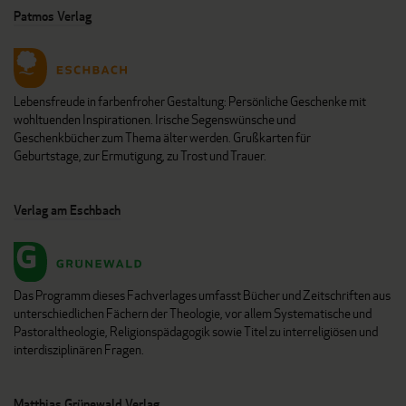
Patmos Verlag
Lebensfreude in farbenfroher Gestaltung: Persönliche Geschenke mit
wohltuenden Inspirationen. Irische Segenswünsche und
Geschenkbücher zum Thema älter werden. Grußkarten für
Geburtstage, zur Ermutigung, zu Trost und Trauer.
Verlag am Eschbach
Das Programm dieses Fachverlages umfasst Bücher und Zeitschriften aus
unterschiedlichen Fächern der Theologie, vor allem Systematische und
Pastoraltheologie, Religionspädagogik sowie Titel zu interreligiösen und
interdisziplinären Fragen.
Matthias Grünewald Verlag