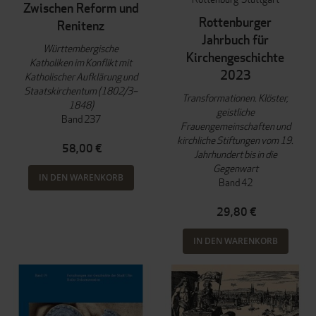
Zwischen Reform und
Rottenburger
Renitenz
Jahrbuch für
Württembergische
Kirchengeschichte
Katholiken im Konflikt mit
2023
Katholischer Aufklärung und
Staatskirchentum (1802/3–
Transformationen. Klöster,
1848)
geistliche
Band 237
Frauengemeinschaften und
kirchliche Stiftungen vom 19.
58,00 €
Jahrhundert bis in die
Gegenwart
IN DEN WARENKORB
Band 42
29,80 €
IN DEN WARENKORB