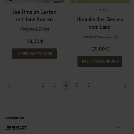
Lena Fuchs
Tea Time im Garten
mit Jane Austen
Himmlischer Genuss
vom Land
Rezepte & Zitate
saisonal & nachhaltig
28,00 €
29,00 €
IN DEN WARENKORB
IN DEN WARENKORB
Seite
SEITE
ZURÜCK
Seite
Seite
Seite
Seite
SEI
WEI
2
3
5
6
Sie
4
lesen
gerade
Seite
Kategorien
LEBENSART