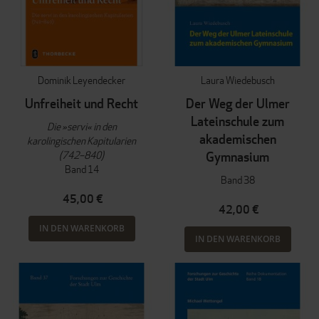
Dominik Leyendecker
Laura Wiedebusch
Unfreiheit und Recht
Der Weg der Ulmer
Lateinschule zum
Die »servi« in den
akademischen
karolingischen Kapitularien
(742–840)
Gymnasium
Band 14
Band 38
45,00 €
42,00 €
IN DEN WARENKORB
IN DEN WARENKORB