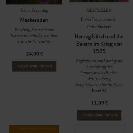
Tobias Engelsing
BESTSELLER
Erwin Frauenknecht
Maskeraden
Peter Rückert
Fasching, Fasnacht und
Karneval am Bodensee. Eine
Herzog Ulrich und die
kritische Geschichte
Bauern im Krieg von
1525
24,00 €
Begleitbuch und Katalog zur
IN DEN WARENKORB
Ausstellung des
Landesarchivs Baden-
Württemberg,
Hauptstaatsarchiv Stuttgart
Band 93
11,00 €
IN DEN WARENKORB