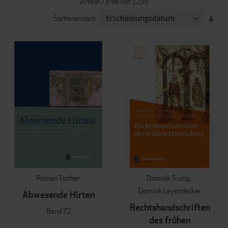
Artikel
73
-
96
von
1239
IN
Sortieren nach
AUF
REI
Roman Tischer
Dominik Trump
Dominik Leyendecker
Abwesende Hirten
Rechtshandschriften
Band 72
des frühen