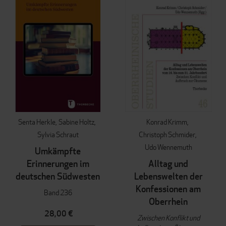
Senta Herkle
Sabine Holtz
Konrad Krimm
Sylvia Schraut
Christoph Schmider
Udo Wennemuth
Umkämpfte
Erinnerungen im
Alltag und
deutschen Südwesten
Lebenswelten der
Konfessionen am
Band 236
Oberrhein
28,00 €
Zwischen Konflikt und