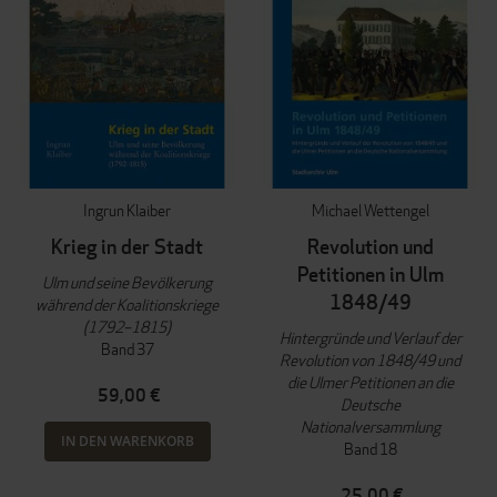
Ingrun Klaiber
Michael Wettengel
Krieg in der Stadt
Revolution und
Petitionen in Ulm
Ulm und seine Bevölkerung
1848/49
während der Koalitionskriege
(1792–1815)
Hintergründe und Verlauf der
Band 37
Revolution von 1848/49 und
die Ulmer Petitionen an die
59,00 €
Deutsche
Nationalversammlung
IN DEN WARENKORB
Band 18
25,00 €