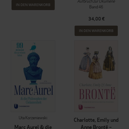
Aufbruch zur Ökumene
IN DEN WARENKORB
Band 46
34,00 €
IN DEN WARENKORB
Uta Korzeniewski
Charlotte, Emily und
Marc Aurel & die
Anne Brontë –