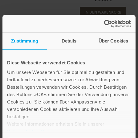
IN DEN WARENKORB
Zustimmung
Details
Über Cookies
Diese Webseite verwendet Cookies
Um unsere Webseiten für Sie optimal zu gestalten und
fortlaufend zu verbessern sowie zur Abwicklung von
Bestellungen verwenden wir Cookies. Durch Bestätigen
des Buttons »OK« stimmen Sie der Verwendung unserer
Cookies zu. Sie können über »Anpassen« die
Wolf-Henning Petershagen
Jürgen Dendorfer
verschiedenen Cookies aktivieren und Ihre Auswahl
Jörg Peltzer
Die Ulmer
bestätigen.
Donauschifffahrt im
Adeliges und
Weitere Informationen erhalten Sie in unserer
19. Jahrhundert
fürstliches Erben im
Datenschutzerklärung
.