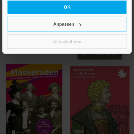
Reich (ca. 1150–
Band 17
OK
1250)
25,00 €
Recht – Praktiken –
Aushandlungen
Anpassen
IN DEN WARENKORB
Band 98
Alle ablehnen
64,00 €
IN DEN WARENKORB