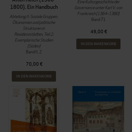
Eine Kulturgeschichte der
1800). Ein Handbuch
Governance unter Karl V. von
Frankreich (1364–1380)
Abteilung II: Soziale Gruppen,
Band 71
Ökonomien und politische
Strukturen in
49,00 €
Residenzstädten, Teil 2:
Exemplarische Studien
IN DEN WARENKORB
(Süden)
Band II, 2
70,00 €
IN DEN WARENKORB