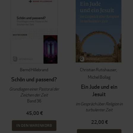
Bernd Hillebrand
Christian Rutishauser
Michel Bollag
Schön und passend?
Ein Jude und ein
Grundlagen einer Pastoral der
Jesuit
Zeichen der Zeit
Band 36
im Gespräch über Religion in
turbulenter Zeit
45,00 €
22,00 €
IN DEN WARENKORB