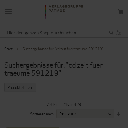
NAVIGATION
ME
UMSCHALTEN
WA
Suche
Start
Suchergebnisse für: "cd zeit fuer traeume 591219"
Suchergebnisse für: "cd zeit fuer
traeume 591219"
Produkte filtern
Artikel
1
-
24
von
428
IN
Sortieren nach
AUF
REI