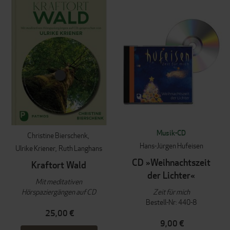
Musik-CD
Christine Bierschenk
Hans-Jürgen Hufeisen
Ulrike Kriener
Ruth Langhans
CD »Weihnachtszeit
Kraftort Wald
der Lichter«
Mit meditativen
Hörspaziergängen auf CD
Zeit für mich
Bestell-Nr: 440-8
25,00 €
9,00 €