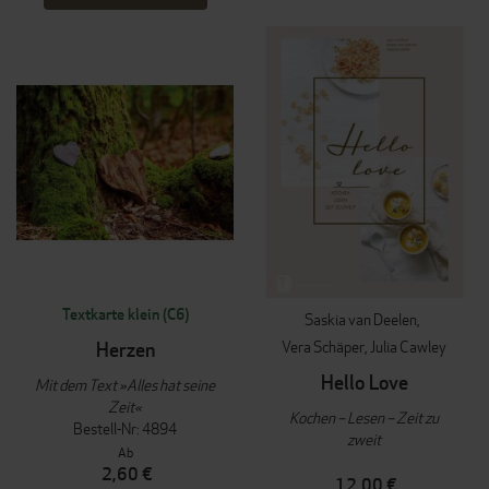
Textkarte klein (C6)
Saskia van Deelen
Vera Schäper
Julia Cawley
Herzen
Hello Love
Mit dem Text »Alles hat seine
Zeit«
Kochen – Lesen – Zeit zu
Bestell-Nr: 4894
zweit
Ab
2,60 €
12,00 €