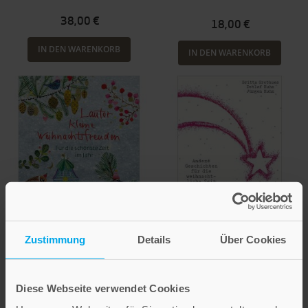
38,00 €
18,00 €
IN DEN WARENKORB
IN DEN WARENKORB
Zustimmung
Details
Über Cookies
Herzenswunsch
Britta Grothues
Detlef Kuhn
Mila Marquis
Jürgen Kuhn
Diese Webseite verwendet Cookies
Lauter kleine
Sterngedanken