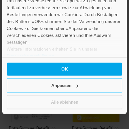
Um unsere Webseiten für Sie optimal zu gestalten und
Weihnachtsfreuden
Andere Geschichten für die
fortlaufend zu verbessern sowie zur Abwicklung von
Für die schönste Zeit im Jahr
weihnachtliche Zeit
Bestellungen verwenden wir Cookies. Durch Bestätigen
Bestell-Nr: 70967
des Buttons »OK« stimmen Sie der Verwendung unserer
20,00 €
Cookies zu. Sie können über »Anpassen« die
4,00 €
verschiedenen Cookies aktivieren und Ihre Auswahl
IN DEN WARENKORB
IN DEN WARENKORB
bestätigen.
Weitere Informationen erhalten Sie in unserer
Datenschutzerklärung
.
OK
Anpassen
Alle ablehnen
Britta Grothues
Detlef Kuhn
Britta Grothues
Detlef Kuhn