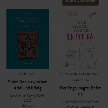
IN DEN WARENKORB
Rolf Große
Britta Grothues
Detlef Kuhn
Jürgen Kuhn
Saint-Denis zwischen
Adel und König
Der Engel sagte: Er ist
da
Die Zeit vor Suger (1053–
1122)
Andere Geschichten für die
Band 57
weihnachtliche Zeit