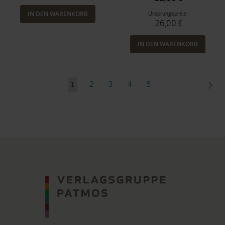
Ursprungspreis
IN DEN WARENKORB
26,00 €
IN DEN WARENKORB
Seite
Seite
Seite
Seite
Seite
SEI
WEI
2
3
4
5
Sie
1
lesen
gerade
Seite