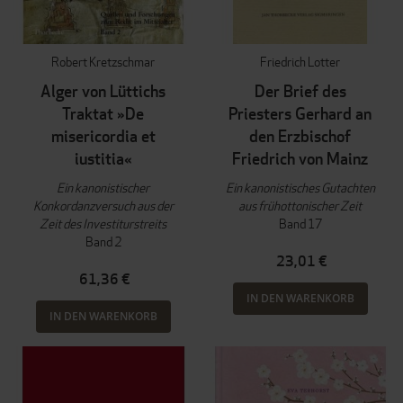
Robert Kretzschmar
Friedrich Lotter
Alger von Lüttichs
Der Brief des
Traktat »De
Priesters Gerhard an
misericordia et
den Erzbischof
iustitia«
Friedrich von Mainz
Ein kanonistischer
Ein kanonistisches Gutachten
Konkordanzversuch aus der
aus frühottonischer Zeit
Zeit des Investiturstreits
Band 17
Band 2
23,01 €
61,36 €
IN DEN WARENKORB
IN DEN WARENKORB