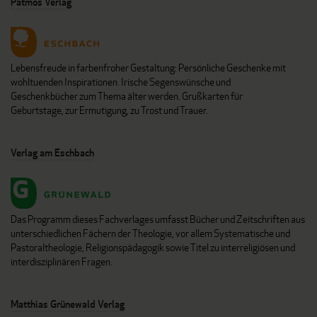
Patmos Verlag
Lebensfreude in farbenfroher Gestaltung: Persönliche Geschenke mit
wohltuenden Inspirationen. Irische Segenswünsche und
Geschenkbücher zum Thema älter werden. Grußkarten für
Geburtstage, zur Ermutigung, zu Trost und Trauer.
Verlag am Eschbach
Das Programm dieses Fachverlages umfasst Bücher und Zeitschriften aus
unterschiedlichen Fächern der Theologie, vor allem Systematische und
Pastoraltheologie, Religionspädagogik sowie Titel zu interreligiösen und
interdisziplinären Fragen.
Matthias Grünewald Verlag