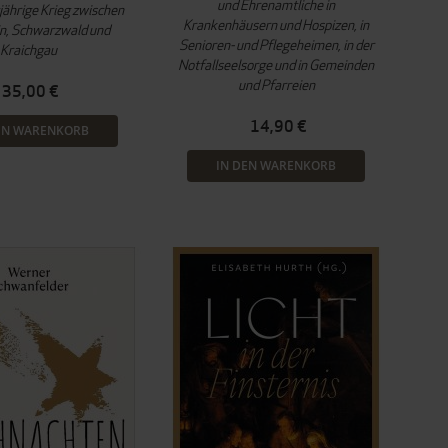
und Ehrenamtliche in
jährige Krieg zwischen
Krankenhäusern und Hospizen, in
n, Schwarzwald und
Senioren- und Pflegeheimen, in der
Kraichgau
Notfallseelsorge und in Gemeinden
und Pfarreien
35,00 €
14,90 €
EN WARENKORB
IN DEN WARENKORB