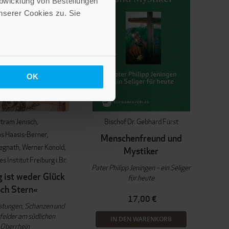
Abwicklung von Bestellungen
serer Cookies zu. Sie
OK
tram Jenisch
Bischof Dr. Gebhard Fürst
s Haasis-Berner
Menschenfreund und
Regnath
Werner Konold
Mystiker
 Institut Freiburg i.Br.
Pater Philipp Jeningen – ein Seliger
g ist weder Glück
für heute
ch Stern«
17,00 €
stungen, Schanzen und
felder am südlichen
IN DEN WARENKORB
Oberrhein