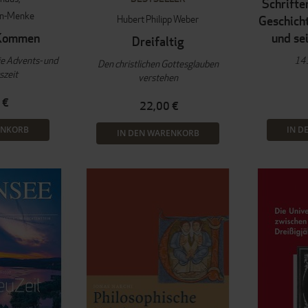
Schrifte
en-Menke
Hubert Philipp Weber
Geschich
 Kommen
und se
Dreifaltig
ie Advents- und
141
Den christlichen Gottesglauben
szeit
verstehen
 €
22,00 €
ENKORB
IN D
IN DEN WARENKORB