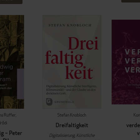
ns Rüffer
Stefan Knobloch
Kon
rődi
Dreifaltigkeit
verde
g – Peter
v
Digitalisierung, Künstliche