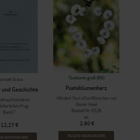
Textkarte groß (B6)
antisek Graus
Pusteblumenherz
r und Geschichte
Mit dem Text »Drei Wünsche« von
olksaufstände im
Rainer Haak
lalterlichen Prag
Bestell-Nr: 6528
Band 7
Ab
2,80 €
12,27 €
IN DEN WARENKORB
EN WARENKORB