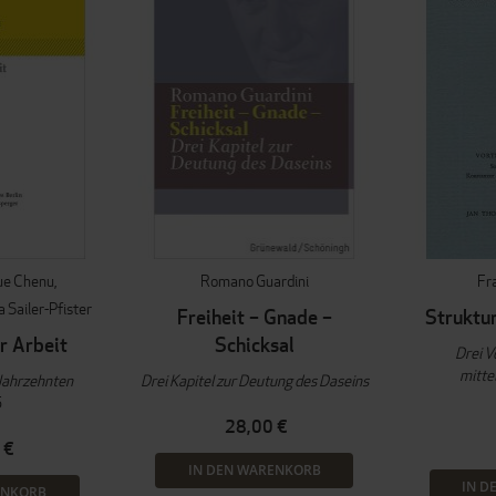
ue Chenu
Romano Guardini
Fr
a Sailer-Pfister
Freiheit – Gnade –
Struktu
r Arbeit
Schicksal
Drei V
mitte
 Jahrzehnten
Drei Kapitel zur Deutung des Daseins
5
28,00 €
 €
IN DEN WARENKORB
IN D
ENKORB