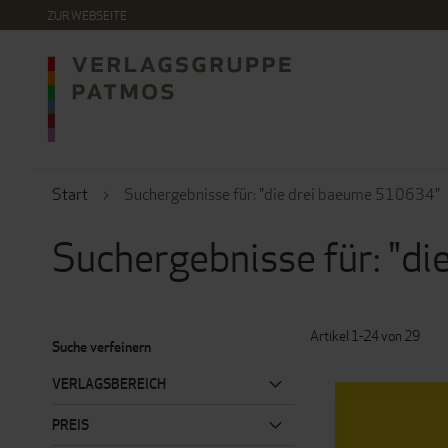
DIREKT
ZUR WEBSEITE
ZUM
INHALT
Start
Suchergebnisse für: "die drei baeume 510634"
Suchergebnisse für: "d
Artikel
1
-
24
von
29
Suche verfeinern
VERLAGSBEREICH
PREIS