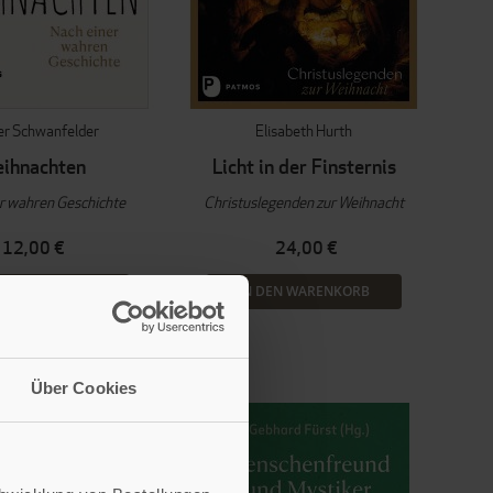
r Schwanfelder
Elisabeth Hurth
ihnachten
Licht in der Finsternis
r wahren Geschichte
Christuslegenden zur Weihnacht
12,00 €
24,00 €
EN WARENKORB
IN DEN WARENKORB
Über Cookies