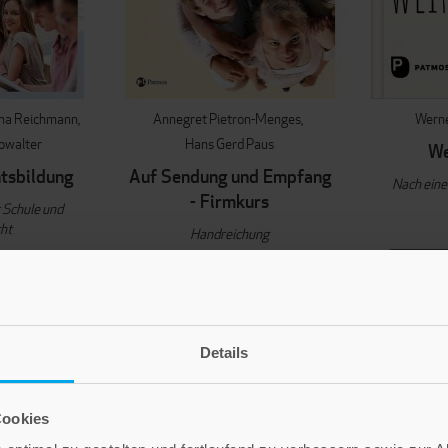
ina Reichmann
Annegret Pietron-Menges
Werne
howalter
Hans Gerd Paus
We
tsbildung
Auf Sendung und Empfang
Nach eine
- Firmkurs
 Schule und
ht
Handreichung
IN D
 €
14,90 €
ENKORB
IN DEN WARENKORB
Details
Cookies