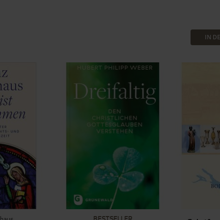
IN D
haus
BESTSELLER