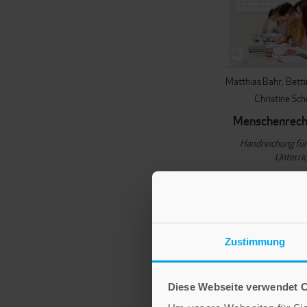
Matthias Bahr
Bett
Christine Sc
Menschenrech
Handreichung für
Unterric
25,00
IN DEN WAR
Zustimmung
Diese Webseite verwendet 