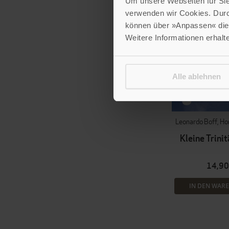
Um unsere Webseiten für Sie 
verwenden wir Cookies. Dur
können über »Anpassen« die 
Weitere Informationen erhalt
Alle ablehnen
Leonardo Boff
Hor
Kleine Trini
14,90
IN DEN WAR