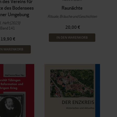
n des Vereins für
te des Bodensees
Raunächte
iner Umgebung
Rituale, Bräuche und Geschichten
. Heft (2023)
20,00 €
Band 141
IN DEN WARENKORB
19,90 €
EN WARENKORB