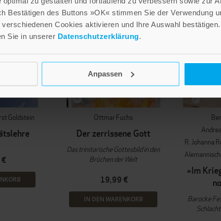
optimal zu gestalten und fortlaufend zu verbessern sowie zur 
ch Bestätigen des Buttons »OK« stimmen Sie der Verwendung un
verschiedenen Cookies aktivieren und Ihre Auswahl bestätigen.
en Sie in unserer
Datenschutzerklärung
.
Anpassen
st Goldstein
Ottmar Fuchs
Ber
Andrea
tätslehre
Der zerrissene Gott
R. Johanna 
Das trinitarische Gottesbild in den
Alemannisches
Brüchen der Welt
 €
»Im Krie
19,99 €
ENKORB
no
Barocke Fe
IN DEN WARENKORB
Schlacht