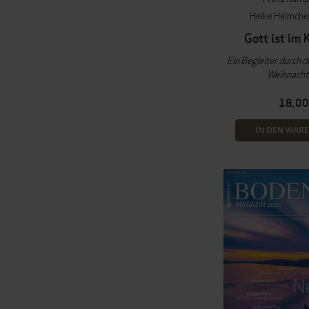
Heike Helmch
Gott ist im
Ein Begleiter durch d
Weihnacht
18,00
IN DEN WAR