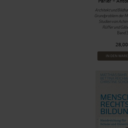
Parler – Anto
Architekt und Bildh
Grundproblem der Me
Studien von Achim
Rüffer und Gáb
Band 
28,00
IN DEN WAR