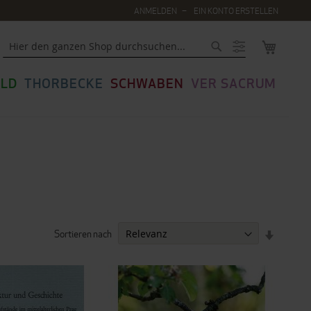
ANMELDEN
EIN KONTO ERSTELLEN
MEIN WA
Suche
LD
THORBECKE
SCHWABEN
VER SACRUM
Sortieren nach
IN
AUFSTEI
REIHENF