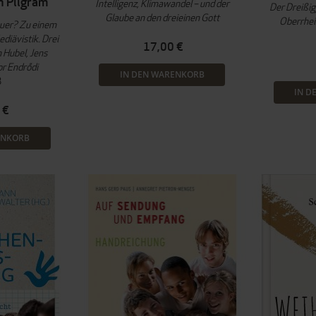
n Pilgram
Intelligenz, Klimawandel – und der
Der Dreißig
Glaube an den dreieinen Gott
Oberrhei
auer? Zu einem
diävistik. Drei
17,00 €
 Hubel, Jens
or Endrődi
IN DEN WARENKORB
3
IN D
 €
ENKORB