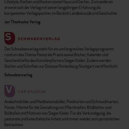
Lifestyle, Kochen und Backen sowie Haus und Garten. Zum anderen
erweist sich der Verlag mit seiner langjährigen Erfahrung als
kompetenter Verlagspartner im Bereich Landeskunde und Geschichte.
Jan Thorbecke Verlag
Der Schwabenverlag steht für ein umfangreiches Verlagsprogramm
rund um das Thema Pastorale Praxis sowie Bücher, Kalender und
Geschenkhefte des Künstlerpfarrers Sieger Köder. Zudem werden
Bücher und Schriften zur Diözese Rottenburg-Stuttgart veröffentlicht.
Schwabenverlag
Andachtsbilder und Meditationsbilder, Postkarten und Schmuckkarten,
Poster, Mäntel für die Gestaltung von Pfarrbriefen, Bildblätter und
Bildtafeln mit Motiven von Sieger Köder. Für die Verkündigung, die
pastorale und katechetische Arbeit und immer wieder zum persönlichen
Betrachten.