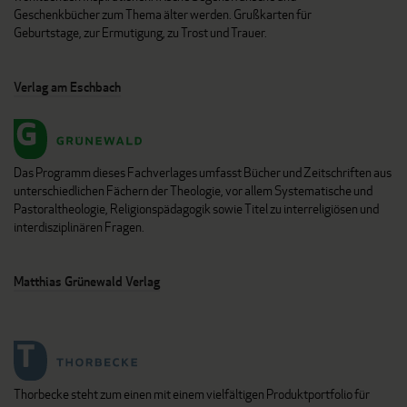
Geschenkbücher zum Thema älter werden. Grußkarten für
Geburtstage, zur Ermutigung, zu Trost und Trauer.
Verlag am Eschbach
Das Programm dieses Fachverlages umfasst Bücher und Zeitschriften aus
unterschiedlichen Fächern der Theologie, vor allem Systematische und
Pastoraltheologie, Religionspädagogik sowie Titel zu interreligiösen und
interdisziplinären Fragen.
Matthias Grünewald Verlag
Thorbecke steht zum einen mit einem vielfältigen Produktportfolio für