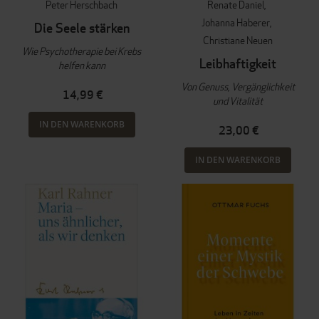
Peter Herschbach
Renate Daniel
Johanna Haberer
Die Seele stärken
Christiane Neuen
Wie Psychotherapie bei Krebs
Leibhaftigkeit
helfen kann
Von Genuss, Vergänglichkeit
14,99 €
und Vitalität
IN DEN WARENKORB
23,00 €
IN DEN WARENKORB