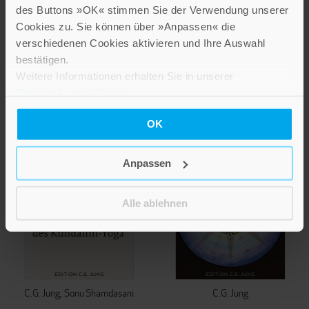
theologisch sensiblen
des Buttons »OK« stimmen Sie der Verwendung unserer
Internatspädagogik
Cookies zu. Sie können über »Anpassen« die
Band 23
verschiedenen Cookies aktivieren und Ihre Auswahl
38,00 €
bestätigen.
Weitere Informationen erhalten Sie in unserer
IN DEN WARENKORB
Datenschutzerklärung
.
OK
Anpassen
Alle ablehnen
C.G. Jung
Sonu Shamdasani
C.G. Jung