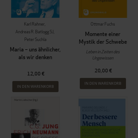
Karl Rahner
Ottmar Fuchs
Andreas R. Batlogg SJ
Momente einer
Peter Suchla
Mystik der Schwebe
Maria – uns ähnlicher,
Leben in Zeiten des
als wir denken
Ungewissen
20,00 €
12,00 €
IN DEN WARENKORB
IN DEN WARENKORB