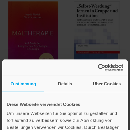
Ingrid Riedel
Christa Henzler
Andri Tuor
Zustimmung
Details
Über Cookies
Maltherapie
»Selbst-Werdung«
lernen in Gruppe und
Auf Basis der Analytischen
Institution
Psychologie C.G. Jungs
Diese Webseite verwendet Cookies
Hermeneutische
Um unsere Webseiten für Sie optimal zu gestalten und
39,00 €
Grundelemente einer
fortlaufend zu verbessern sowie zur Abwicklung von
subjektorientierten und
Bestellungen verwenden wir Cookies. Durch Bestätigen
IN DEN WARENKORB