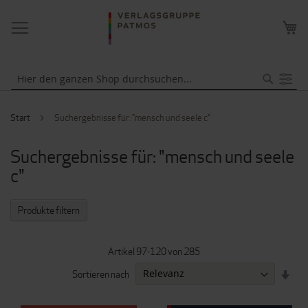
NAVIGATION
ME
UMSCHALTEN
WA
Suche
Start
Suchergebnisse für: "mensch und seele c"
Suchergebnisse für: "mensch und seele
c"
Produkte filtern
Artikel
97
-
120
von
285
IN
Sortieren nach
AUF
REI