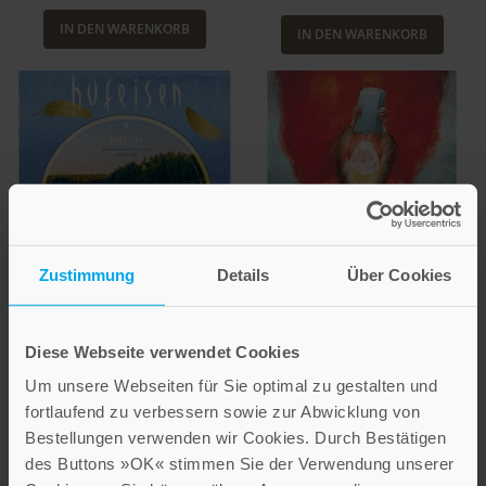
IN DEN WARENKORB
IN DEN WARENKORB
Zustimmung
Details
Über Cookies
Diese Webseite verwendet Cookies
Andachtsbild mit Text
Hans-Jürgen Hufeisen
Sieger Köder
Um unsere Webseiten für Sie optimal zu gestalten und
Meine Seele ist still
fortlaufend zu verbessern sowie zur Abwicklung von
Das Gesetz vom Sinai
in mir wie ein See
Bestellungen verwenden wir Cookies. Durch Bestätigen
Bestell-Nr: 923 T
Harmonie in Zeit und Raum
des Buttons »OK« stimmen Sie der Verwendung unserer
Ab
Bestell-Nr: 71064