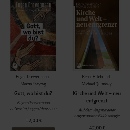
Eugen Drewermann
Bernd Hillebrand
Martin Freytag
Michael Quisinsky
Gott, wo bist du?
Kirche und Welt – neu
entgrenzt
Eugen Drewermann
antwortet jungen Menschen
Auf dem Weg mit einer
Angewandten Ekklesiologie
12,00 €
42,00 €