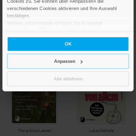
Cookies zu. Sie können über »Anpassen« die
12,50 €
verschiedenen Cookies aktivieren und Ihre Auswahl
10,00 €
100 Stück
bestätigen.
Ursprungspreis
Weitere Informationen erhalten Sie in unserer
IN DEN WARENKORB
22,00 €
Datenschutzerklärung
.
IN DEN WARENKORB
OK
Anpassen
Alle ablehnen
Maria Anna Leenen
Lukas Kiemele