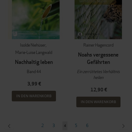
Isolde Niehüser
Rainer Hagencord
Marie-Luise Langwald
Noahs vergessene
Nachhaltig leben
Gefährten
Band 44
Ein zerrüttetes Verhältnis
heilen
3,99 €
12,90 €
IN DEN WARENKORB
IN DEN WARENKORB
Seite
SEITE
ZURÜCK
Seite
Seite
Seite
Seite
SEI
WEI
2
3
5
6
Sie
4