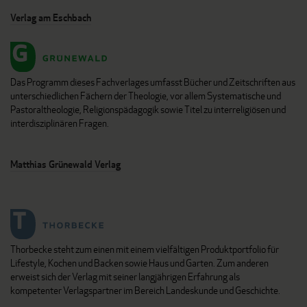
Verlag am Eschbach
Das Programm dieses Fachverlages umfasst Bücher und Zeitschriften aus
unterschiedlichen Fächern der Theologie, vor allem Systematische und
Pastoraltheologie, Religionspädagogik sowie Titel zu interreligiösen und
interdisziplinären Fragen.
Matthias Grünewald Verlag
Thorbecke steht zum einen mit einem vielfältigen Produktportfolio für
Lifestyle, Kochen und Backen sowie Haus und Garten. Zum anderen
erweist sich der Verlag mit seiner langjährigen Erfahrung als
kompetenter Verlagspartner im Bereich Landeskunde und Geschichte.