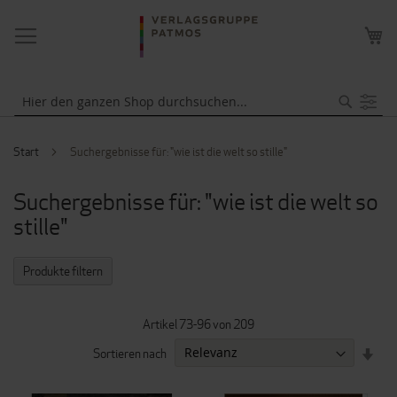
NAVIGATION
ME
UMSCHALTEN
WA
Suche
Start
Suchergebnisse für: "wie ist die welt so stille"
Suchergebnisse für: "wie ist die welt so
stille"
Produkte filtern
Artikel
73
-
96
von
209
IN
Sortieren nach
AUF
REI