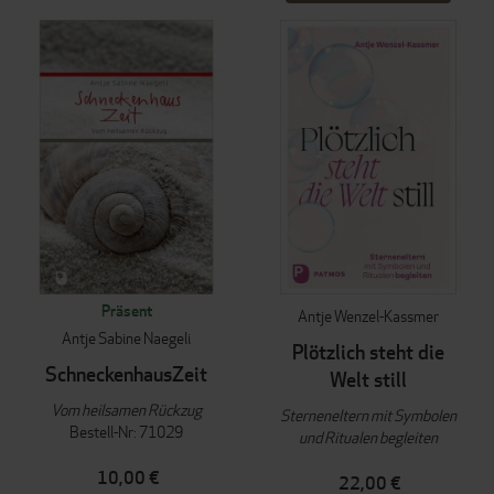
Präsent
Antje Wenzel-Kassmer
Antje Sabine Naegeli
Plötzlich steht die
SchneckenhausZeit
Welt still
Vom heilsamen Rückzug
Sterneneltern mit Symbolen
Bestell-Nr: 71029
und Ritualen begleiten
10,00 €
22,00 €