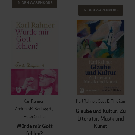
IN DEN WARENKORB
IN DEN WARENKORB
Karl Rahner
Karl Rahner
Gesa E. Thießen
Andreas R. Batlogg SJ
Glaube und Kultur: Zu
Peter Suchla
Literatur, Musik und
Würde mir Gott
Kunst
fehlen?