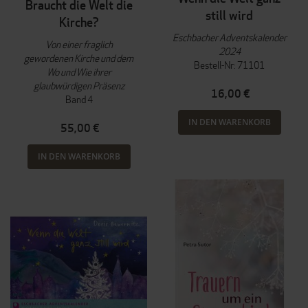
Braucht die Welt die
still wird
Kirche?
Eschbacher Adventskalender
Von einer fraglich
2024
gewordenen Kirche und dem
Bestell-Nr: 71101
Wo und Wie ihrer
glaubwürdigen Präsenz
16,00 €
Band 4
IN DEN WARENKORB
55,00 €
IN DEN WARENKORB