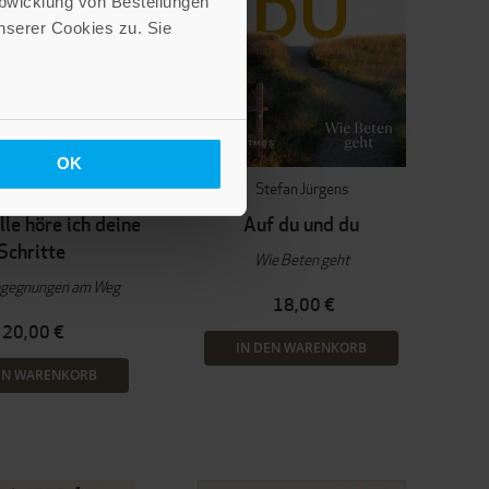
Abwicklung von Bestellungen
serer Cookies zu. Sie
OK
lmut Schlegel
Stefan Jürgens
ille höre ich deine
Auf du und du
Schritte
Wie Beten geht
egegnungen am Weg
18,00 €
20,00 €
IN DEN WARENKORB
EN WARENKORB