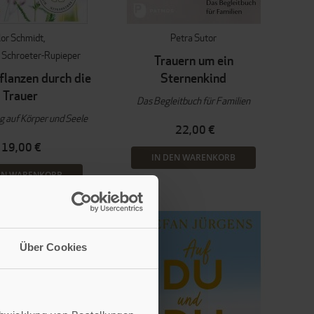
lor Schmidt
Petra Sutor
 Schroeter-Rupieper
Trauern um ein
flanzen durch die
Sternenkind
Trauer
Das Begleitbuch für Familien
g auf Körper und Seele
22,00 €
19,00 €
IN DEN WARENKORB
EN WARENKORB
Über Cookies