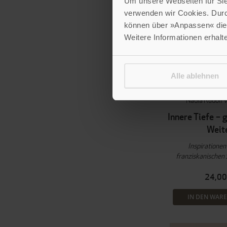
Um unsere Webseiten für Sie 
verwenden wir Cookies. Dur
können über »Anpassen« die 
Weitere Informationen erhalt
Alle ablehnen
Niklaus Ku
Nadia Rudolf 
Innere Tiefe – 
Weit
Inspirationen
franziskanischen S
24,00
IN DEN WAR