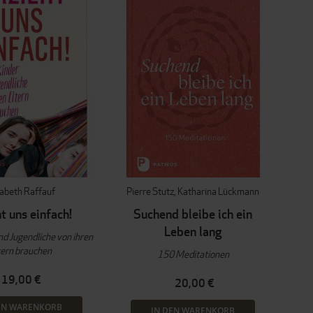
sabeth Raffauf
Pierre Stutz
Katharina Lückmann
t uns einfach!
Suchend bleibe ich ein
Leben lang
d Jugendliche von ihren
tern brauchen
150 Meditationen
19,00 €
20,00 €
EN WARENKORB
IN DEN WARENKORB