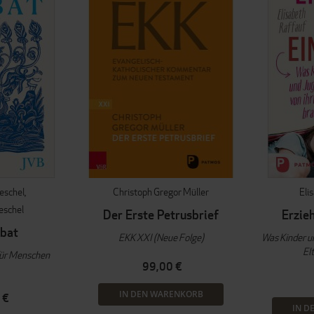
eschel
Christoph Gregor Müller
Eli
eschel
Der Erste Petrusbrief
Erzieh
bat
EKK XXI (Neue Folge)
Was Kinder un
El
für Menschen
99,00 €
IN DEN WARENKORB
 €
IN D