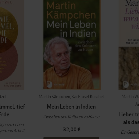
tzel
Martin Kämpchen
Karl-Josef Kuschel
Martin Wa
Ar
immel, tief
Mein Leben in Indien
Erde
Lieber t
Zwischen den Kulturen zu Hause
als da
ngen zu Leben
32,00 €
gen und Arbeit
Ein Gesprä