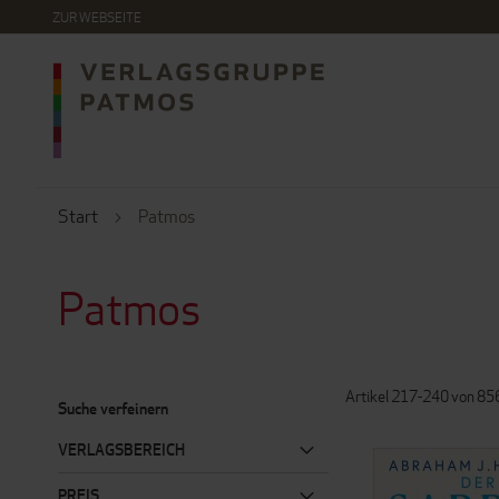
DIREKT
ZUR WEBSEITE
ZUM
INHALT
Start
Patmos
Patmos
Artikel
217
-
240
von
85
Suche verfeinern
VERLAGSBEREICH
PREIS