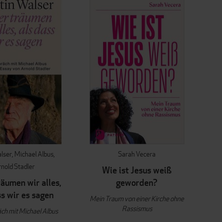
lser
Michael Albus
Sarah Vecera
nold Stadler
Wie ist Jesus weiß
räumen wir alles,
geworden?
ss wir es sagen
Mein Traum von einer Kirche ohne
Rassismus
ch mit Michael Albus