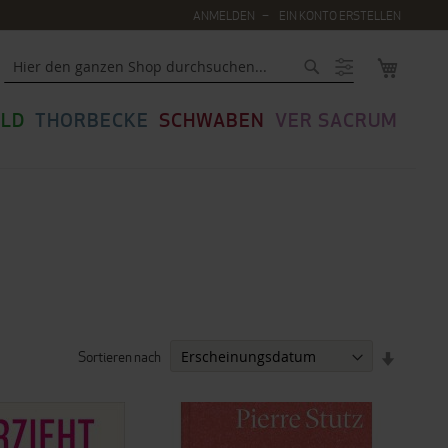
ANMELDEN
EIN KONTO ERSTELLEN
MEIN WA
Suche
LD
THORBECKE
SCHWABEN
VER SACRUM
Sortieren nach
IN
AUFSTEI
REIHENF