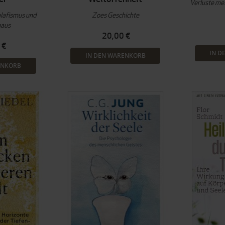
Verluste mei
alafismus und
Zoes Geschichte
naus
20,00 €
 €
IN D
IN DEN WARENKORB
ENKORB