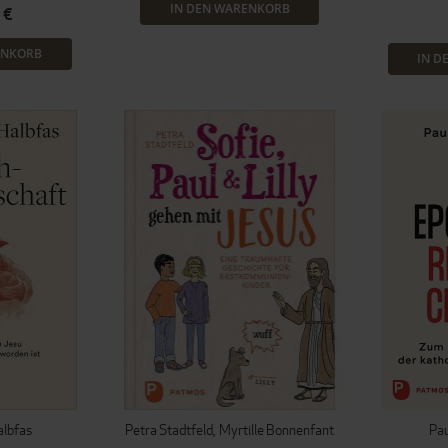
IN DEN WARENKORB
 €
ENKORB
IN D
albfas
Petra Stadtfeld
Myrtille Bonnenfant
Pau