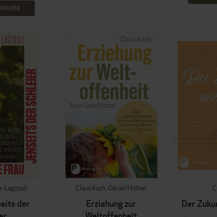
ENKORB
r-Lagzouli
Claus Koch
Gerald Hüther
C
seits der
Erziehung zur
Der Zuku
er
Weltoffenheit