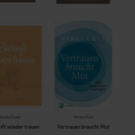
laudia Duwe
Verena Kast
nft wieder trauen
Vertrauen braucht Mut