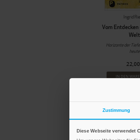
Ingrid Ri
Vom Entdecken 
Wel
Horizonte der Tief
heute
22,00
IN DEN WAR
Zustimmung
Diese Webseite verwendet 