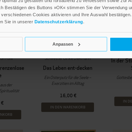
optimal zu gestalten und fortlaufend zu verbessern sowie zur 
ch Bestätigen des Buttons »OK« stimmen Sie der Verwendung un
verschiedenen Cookies aktivieren und Ihre Auswahl bestätigen.
en Sie in unserer
Datenschutzerklärung
.
Anpassen
ster
Andrea Schwarz
He
von Rohr
Schwester Ulrike Diekmann
In der St
grenzenlose
Das Leben ent-decken
e
Ein Osterputz für die Seele –
Gottesb
Exerzitien im Alltag
 aus der
piritualität
16,00 €
IN D
 €
IN DEN WARENKORB
ENKORB