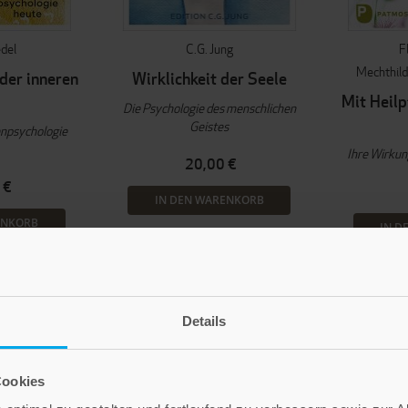
edel
C.G. Jung
F
Mechthild
der inneren
Wirklichkeit der Seele
t
Mit Heilp
Die Psychologie des menschlichen
Geistes
enpsychologie
Ihre Wirkun
20,00 €
 €
IN DEN WARENKORB
ENKORB
IN D
Details
Cookies