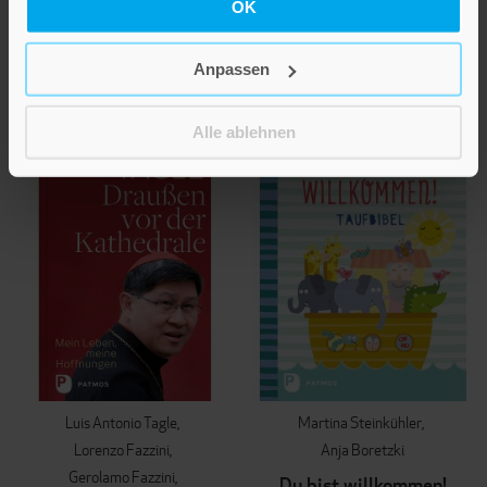
Flüe
Sinn im Leben finden
OK
19,00 €
14,00 €
Anpassen
IN DEN WARENKORB
IN DEN WARENKORB
Alle ablehnen
Luis Antonio Tagle
Martina Steinkühler
Lorenzo Fazzini
Anja Boretzki
Gerolamo Fazzini
Du bist willkommen!