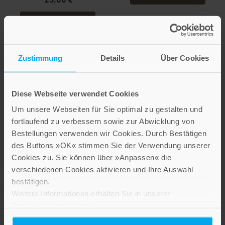
IN DEN WARENKORB
Zustimmung
Details
Über Cookies
Diese Webseite verwendet Cookies
Um unsere Webseiten für Sie optimal zu gestalten und
fortlaufend zu verbessern sowie zur Abwicklung von
Bestellungen verwenden wir Cookies. Durch Bestätigen
des Buttons »OK« stimmen Sie der Verwendung unserer
Cookies zu. Sie können über »Anpassen« die
verschiedenen Cookies aktivieren und Ihre Auswahl
Niklaus Kuster
Klaus Koziol
bestätigen.
Nadia Rudolf von Rohr
Den anderen Blick
Weitere Informationen erhalten Sie in unserer
Fernnahe Liebe
wagen
Datenschutzerklärung
.
Niklaus und Dorothea von
Mit mönchischer Weisheit