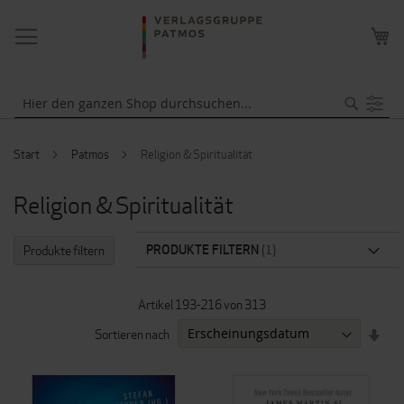
NAVIGATION
ME
UMSCHALTEN
WA
Suche
Start
Patmos
Religion & Spiritualität
Religion & Spiritualität
PRODUKTE FILTERN
Produkte filtern
Artikel
193
-
216
von
313
IN
Sortieren nach
AUF
REI