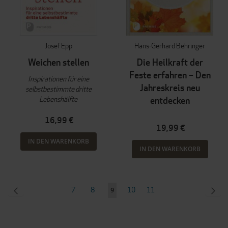
Josef Epp
Hans-Gerhard Behringer
Weichen stellen
Die Heilkraft der
Feste erfahren – Den
Inspirationen für eine
Jahreskreis neu
selbstbestimmte dritte
Lebenshälfte
entdecken
16,99 €
19,99 €
IN DEN WARENKORB
IN DEN WARENKORB
Seite
SEITE
ZURÜCK
Seite
Seite
Seite
Seite
SEI
WEI
7
8
10
11
Sie
9
lesen
gerade