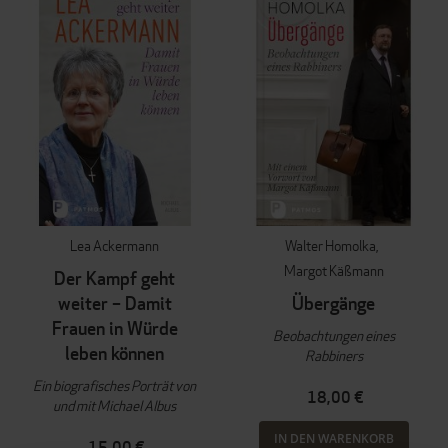
Lea Ackermann
Walter Homolka
Margot Käßmann
Der Kampf geht
weiter – Damit
Übergänge
Frauen in Würde
Beobachtungen eines
leben können
Rabbiners
Ein biografisches Porträt von
18,00 €
und mit Michael Albus
IN DEN WARENKORB
15,00 €