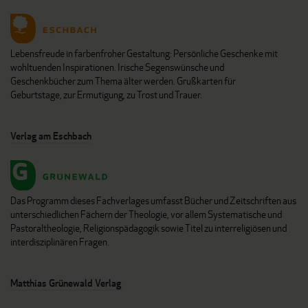
Lebensfreude in farbenfroher Gestaltung: Persönliche Geschenke mit
wohltuenden Inspirationen. Irische Segenswünsche und
Geschenkbücher zum Thema älter werden. Grußkarten für
Geburtstage, zur Ermutigung, zu Trost und Trauer.
Verlag am Eschbach
Das Programm dieses Fachverlages umfasst Bücher und Zeitschriften aus
unterschiedlichen Fächern der Theologie, vor allem Systematische und
Pastoraltheologie, Religionspädagogik sowie Titel zu interreligiösen und
interdisziplinären Fragen.
Matthias Grünewald Verlag