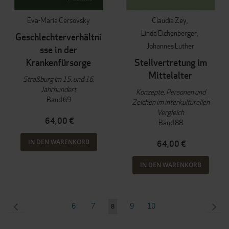
Eva-Maria Cersovsky
Claudia Zey
Linda Eichenberger
Geschlechterverhältni
Johannes Luther
sse in der
Krankenfürsorge
Stellvertretung im
Mittelalter
Straßburg im 15. und 16.
Jahrhundert
Konzepte, Personen und
Band 69
Zeichen im interkulturellen
Vergleich
64,00 €
Band 88
IN DEN WARENKORB
64,00 €
IN DEN WARENKORB
Seite
SEITE
ZURÜCK
Seite
Seite
Seite
Seite
SEI
WEI
6
7
9
10
Sie
8
lesen