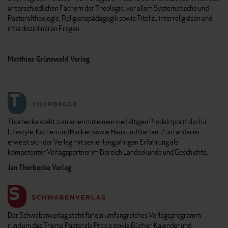
unterschiedlichen Fächern der Theologie, vor allem Systematische und
Pastoraltheologie, Religionspädagogik sowie Titel zu interreligiösen und
interdisziplinären Fragen.
Matthias Grünewald Verlag
Thorbecke steht zum einen mit einem vielfältigen Produktportfolio für
Lifestyle, Kochen und Backen sowie Haus und Garten. Zum anderen
erweist sich der Verlag mit seiner langjährigen Erfahrung als
kompetenter Verlagspartner im Bereich Landeskunde und Geschichte.
Jan Thorbecke Verlag
Der Schwabenverlag steht für ein umfangreiches Verlagsprogramm
rund um das Thema Pastorale Praxis sowie Bücher, Kalender und