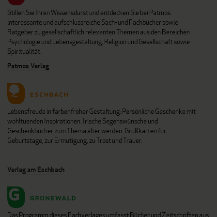
Stillen Sie Ihren Wissensdurst und entdecken Sie bei Patmos
interessante und aufschlussreiche Sach- und Fachbücher sowie
Ratgeber zu gesellschaftlich relevanten Themen aus den Bereichen
Psychologie und Lebensgestaltung, Religion und Gesellschaft sowie
Spiritualität.
Patmos Verlag
Lebensfreude in farbenfroher Gestaltung: Persönliche Geschenke mit
wohltuenden Inspirationen. Irische Segenswünsche und
Geschenkbücher zum Thema älter werden. Grußkarten für
Geburtstage, zur Ermutigung, zu Trost und Trauer.
Verlag am Eschbach
Das Programm dieses Fachverlages umfasst Bücher und Zeitschriften aus