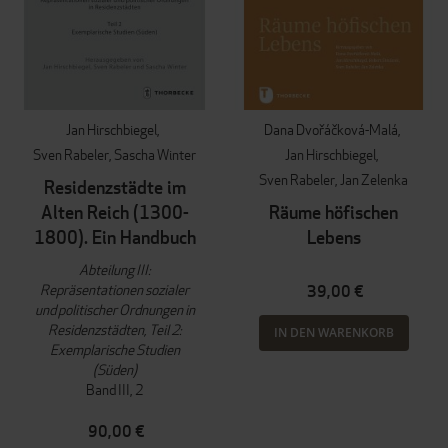
Jan Hirschbiegel
Dana Dvořáčková-Malá
Sven Rabeler
Sascha Winter
Jan Hirschbiegel
Sven Rabeler
Jan Zelenka
Residenzstädte im
Alten Reich (1300-
Räume höfischen
1800). Ein Handbuch
Lebens
Abteilung III:
Repräsentationen sozialer
39,00 €
und politischer Ordnungen in
Residenzstädten, Teil 2:
IN DEN WARENKORB
Exemplarische Studien
(Süden)
Band III, 2
90,00 €