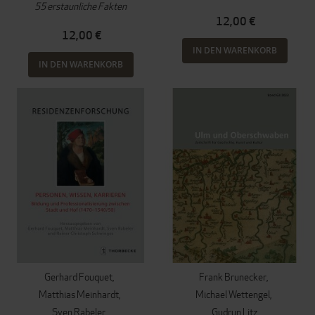
55 erstaunliche Fakten
12,00 €
12,00 €
IN DEN WARENKORB
IN DEN WARENKORB
Gerhard Fouquet
Frank Brunecker
Matthias Meinhardt
Michael Wettengel
Sven Rabeler
Gudrun Litz