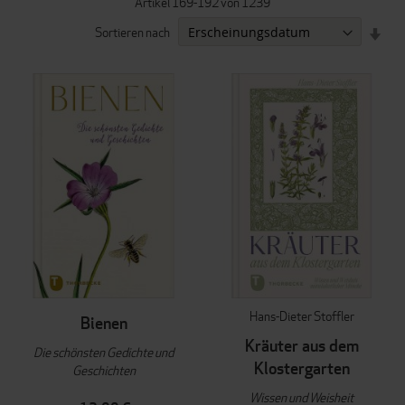
Artikel
169
-
192
von
1239
IN
Sortieren nach
AUF
REI
Hans-Dieter Stoffler
Bienen
Kräuter aus dem
Die schönsten Gedichte und
Klostergarten
Geschichten
Wissen und Weisheit