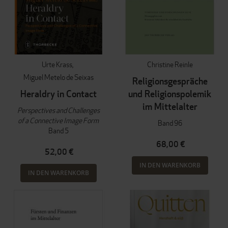
Urte Krass
Christine Reinle
Miguel Metelo de Seixas
Religionsgespräche
Heraldry in Contact
und Religionspolemik
im Mittelalter
Perspectives and Challenges
of a Connective Image Form
Band 96
Band 5
68,00 €
52,00 €
IN DEN WARENKORB
IN DEN WARENKORB