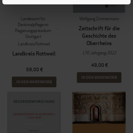
Landesamt für
Wolfgang Zimmermann
Denkmalpflege im
Zeitschrift für die
Regierungspräsidium
Geschichte des
Stuttgart
Oberrheins
Landkreis Rottweil
170. Jahrgang 2022
Landkreis Rottweil
49,00 €
59,00 €
IN DEN WARENKORB
IN DEN WARENKORB