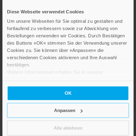
1945–1948
Aufbruch zur
Band 235
Diese Webseite verwendet Cookies
Wiedervereinigung. Die
ökumenische Bewegung im
Um unsere Webseiten für Sie optimal zu gestalten und
28,00 €
Katholizismus der 1950er-
fortlaufend zu verbessern sowie zur Abwicklung von
Jahre
Bestellungen verwenden wir Cookies. Durch Bestätigen
IN DEN WARENKORB
Band 41
des Buttons »OK« stimmen Sie der Verwendung unserer
Cookies zu. Sie können über »Anpassen« die
29,80 €
verschiedenen Cookies aktivieren und Ihre Auswahl
IN DEN WARENKORB
bestätigen.
Weitere Informationen erhalten Sie in unserer
Datenschutzerklärung
.
OK
Anpassen
Alle ablehnen