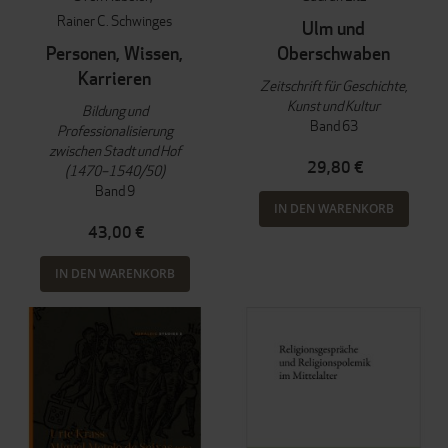
Rainer C. Schwinges
Ulm und
Personen, Wissen,
Oberschwaben
Karrieren
Zeitschrift für Geschichte,
Kunst und Kultur
Bildung und
Band 63
Professionalisierung
zwischen Stadt und Hof
29,80 €
(1470–1540/50)
Band 9
IN DEN WARENKORB
43,00 €
IN DEN WARENKORB